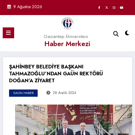
İçeriğe
9 Ağustos 2026
atla
Gaziantep Üniversitesi
Haber Merkezi
ŞAHİNBEY BELEDİYE BAŞKANI
TAHMAZOĞLU’NDAN GAÜN REKTÖRÜ
DOĞAN’A ZİYARET
28 Aralık 2024
GAÜN HABER