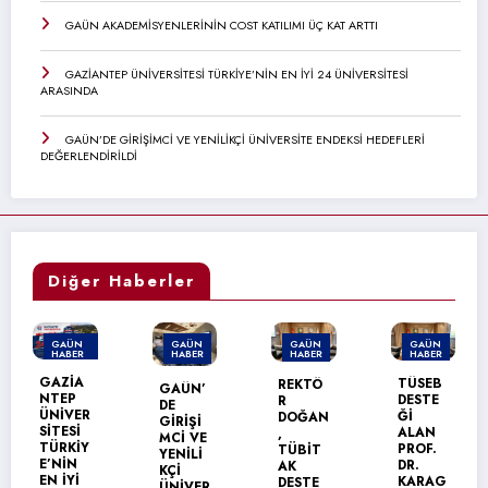
GAÜN AKADEMİSYENLERİNİN COST KATILIMI ÜÇ KAT ARTTI
GAZİANTEP ÜNİVERSİTESİ TÜRKİYE’NİN EN İYİ 24 ÜNİVERSİTESİ
ARASINDA
GAÜN’DE GİRİŞİMCİ VE YENİLİKÇİ ÜNİVERSİTE ENDEKSİ HEDEFLERİ
DEĞERLENDİRİLDİ
Diğer Haberler
GAÜN
GAÜN
GAÜN
GAÜN
HABER
HABER
HABER
HABER
T
TÜSEB
REKTÖ
GAÜN’
GAÜN
DESTE
R
DE
TEKNİK
R
Ğİ
DOĞAN
GİRİŞİ
BİLİML
ALAN
,
MCİ VE
ER
Y
PROF.
TÜBİT
YENİLİ
MESLEK
DR.
AK
KÇİ
YÜKSEK
KARAG
DESTE
ÜNİVER
OKULU’