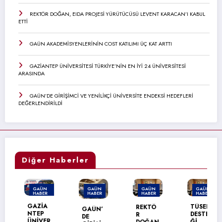
REKTÖR DOĞAN, EIDA PROJESİ YÜRÜTÜCÜSÜ LEVENT KARACAN’I KABUL
ETTİ
GAÜN AKADEMİSYENLERİNİN COST KATILIMI ÜÇ KAT ARTTI
GAZİANTEP ÜNİVERSİTESİ TÜRKİYE’NİN EN İYİ 24 ÜNİVERSİTESİ
ARASINDA
GAÜN’DE GİRİŞİMCİ VE YENİLİKÇİ ÜNİVERSİTE ENDEKSİ HEDEFLERİ
DEĞERLENDİRİLDİ
Diğer Haberler
GAÜN
GAÜN
GAÜN
GAÜN
HABER
HABER
HABER
HABER
MANŞET
GAZİA
TÜSEB
REKTÖ
GAÜN’
NTEP
DESTE
R
DE
ÜNİVER
Ğİ