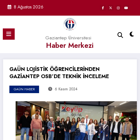
İçeriğe
8 Ağustos 2026
atla
Gaziantep Üniversitesi
Haber Merkezi
GAÜN LOJİSTİK ÖĞRENCİLERİNDEN
GAZİANTEP OSB’DE TEKNİK İNCELEME
6 Kasım 2024
GAÜN HABER