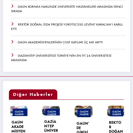
GAÜN KORNEA NAKLİNDE ÜNİVERSİTE HASTANELERİ ARASINDA İKİNCİ
SIRADA
REKTÖR DOĞAN, EIDA PROJESİ YÜRÜTÜCÜSÜ LEVENT KARACAN’I KABUL
ETTİ
GAÜN AKADEMİSYENLERİNİN COST KATILIMI ÜÇ KAT ARTTI
GAZİANTEP ÜNİVERSİTESİ TÜRKİYE’NİN EN İYİ 24 ÜNİVERSİTESİ
ARASINDA
Diğer Haberler
GAÜN
GAÜN
GAÜN
GAÜN
HABER
HABER
HABER
HABER
MANŞET
MANŞET
GAZİA
GAÜN
REKTÖ
GAÜN’
NTEP
AKADE
R
DE
ÜNİVER
MİSYEN
DOĞAN
GİRİŞİ