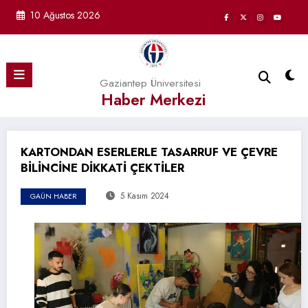
İçeriğe
10 Ağustos 2026
atla
Gaziantep Üniversitesi
Haber Merkezi
KARTONDAN ESERLERLE TASARRUF VE ÇEVRE
BİLİNCİNE DİKKATİ ÇEKTİLER
5 Kasım 2024
GAÜN HABER