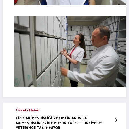
Önceki Haber
FİZİK MÜHENDİSLİĞİ VE OPTİK-AKUSTİK
MÜHENDİSLİKLERİNE BÜYÜK TALEP: TÜRKİYE’DE
YETERİNCE TANINMIYOR