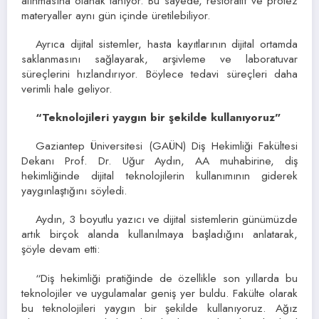
alınmasına olanak tanıyor. Bu sayede, restoratif ve protez
materyaller aynı gün içinde üretilebiliyor.
Ayrıca dijital sistemler, hasta kayıtlarının dijital ortamda
saklanmasını sağlayarak, arşivleme ve laboratuvar
süreçlerini hızlandırıyor. Böylece tedavi süreçleri daha
verimli hale geliyor.
“Teknolojileri yaygın bir şekilde kullanıyoruz”
Gaziantep Üniversitesi (GAÜN) Diş Hekimliği Fakültesi
Dekanı Prof. Dr. Uğur Aydın, AA muhabirine, diş
hekimliğinde dijital teknolojilerin kullanımının giderek
yaygınlaştığını söyledi.
Aydın, 3 boyutlu yazıcı ve dijital sistemlerin günümüzde
artık birçok alanda kullanılmaya başladığını anlatarak,
şöyle devam etti:
“Diş hekimliği pratiğinde de özellikle son yıllarda bu
teknolojiler ve uygulamalar geniş yer buldu. Fakülte olarak
bu teknolojileri yaygın bir şekilde kullanıyoruz. Ağız