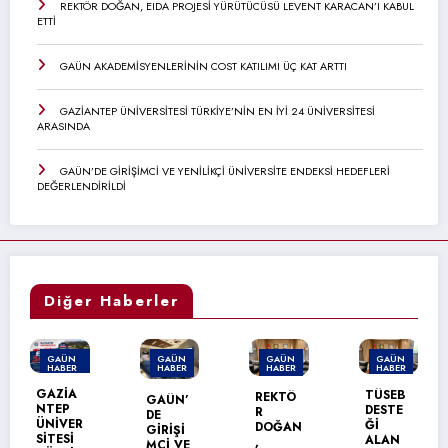
REKTÖR DOĞAN, EIDA PROJESİ YÜRÜTÜCÜSÜ LEVENT KARACAN’I KABUL
ETTİ
GAÜN AKADEMİSYENLERİNİN COST KATILIMI ÜÇ KAT ARTTI
GAZİANTEP ÜNİVERSİTESİ TÜRKİYE’NİN EN İYİ 24 ÜNİVERSİTESİ
ARASINDA
GAÜN’DE GİRİŞİMCİ VE YENİLİKÇİ ÜNİVERSİTE ENDEKSİ HEDEFLERİ
DEĞERLENDİRİLDİ
Diğer Haberler
GAÜN
GAÜN
GAÜN
GAÜN
HABER
HABER
HABER
HABER
TÜSEB
REKTÖ
GAÜN’
GAÜN
DESTE
R
DE
TEKNİK
Ğİ
DOĞAN
GİRİŞİ
BİLİML
ALAN
,
MCİ VE
ER