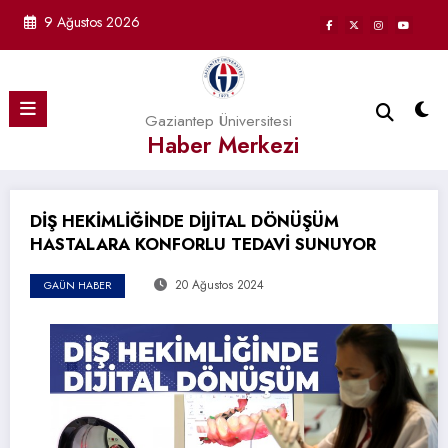
İçeriğe
9 Ağustos 2026
atla
Gaziantep Üniversitesi
Haber Merkezi
DİŞ HEKİMLİĞİNDE DİJİTAL DÖNÜŞÜM
HASTALARA KONFORLU TEDAVİ SUNUYOR
20 Ağustos 2024
GAÜN HABER