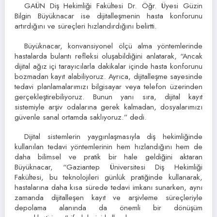
GAÜN Diş Hekimliği Fakültesi Dr. Öğr. Üyesi Güzin
Bilgin Büyüknacar ise dijitalleşmenin hasta konforunu
artırdığını ve süreçleri hızlandırdığını belirtti.
Büyüknacar, konvansiyonel ölçü alma yöntemlerinde
hastalarda bulantı refleksi oluşabildiğini anlatarak, “Ancak
dijital ağız içi tarayıcılarla dakikalar içinde hasta konforunu
bozmadan kayıt alabiliyoruz. Ayrıca, dijitalleşme sayesinde
tedavi planlamalarımızı bilgisayar veya telefon üzerinden
gerçekleştirebiliyoruz. Bunun yanı sıra, dijital kayıt
sistemiyle arşiv odalarına gerek kalmadan, dosyalarımızı
güvenle sanal ortamda saklıyoruz.” dedi.
Dijital sistemlerin yaygınlaşmasıyla diş hekimliğinde
kullanılan tedavi yöntemlerinin hem hızlandığını hem de
daha bilimsel ve pratik bir hale geldiğini aktaran
Büyüknacar, “Gaziantep Üniversitesi Diş Hekimliği
Fakültesi, bu teknolojileri günlük pratiğinde kullanarak,
hastalarına daha kısa sürede tedavi imkanı sunarken, aynı
zamanda dijitalleşen kayıt ve arşivleme süreçleriyle
depolama alanında da önemli bir dönüşüm