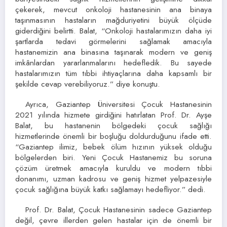
çekerek, mevcut onkoloji hastanesinin ana binaya
taşınmasının hastaların mağduriyetini büyük ölçüde
giderdiğini belirtti. Balat, “Onkoloji hastalarımızın daha iyi
şartlarda tedavi görmelerini sağlamak amacıyla
hastanemizin ana binasına taşınarak modern ve geniş
imkânlardan yararlanmalarını hedefledik. Bu sayede
hastalarımızın tüm tıbbi ihtiyaçlarına daha kapsamlı bir
şekilde cevap verebiliyoruz.” diye konuştu.
Ayrıca, Gaziantep Üniversitesi Çocuk Hastanesinin
2021 yılında hizmete girdiğini hatırlatan Prof. Dr. Ayşe
Balat, bu hastanenin bölgedeki çocuk sağlığı
hizmetlerinde önemli bir boşluğu doldurduğunu ifade etti.
“Gaziantep ilimiz, bebek ölüm hızının yüksek olduğu
bölgelerden biri. Yeni Çocuk Hastanemiz bu soruna
çözüm üretmek amacıyla kuruldu ve modern tıbbi
donanımı, uzman kadrosu ve geniş hizmet yelpazesiyle
çocuk sağlığına büyük katkı sağlamayı hedefliyor.” dedi.
Prof. Dr. Balat, Çocuk Hastanesinin sadece Gaziantep
değil, çevre illerden gelen hastalar için de önemli bir