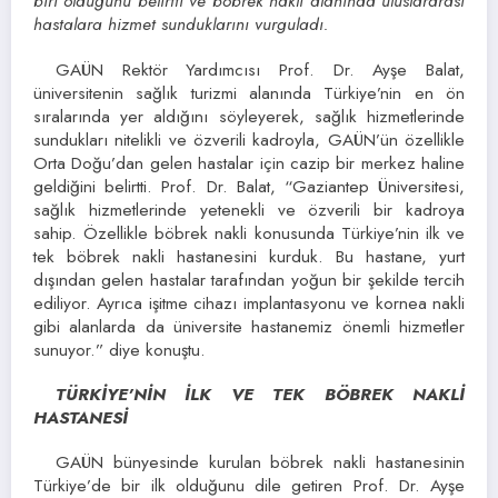
biri olduğunu belirtti ve böbrek nakli alanında uluslararası
hastalara hizmet sunduklarını vurguladı.
GAÜN Rektör Yardımcısı Prof. Dr. Ayşe Balat,
üniversitenin sağlık turizmi alanında Türkiye’nin en ön
sıralarında yer aldığını söyleyerek, sağlık hizmetlerinde
sundukları nitelikli ve özverili kadroyla, GAÜN’ün özellikle
Orta Doğu’dan gelen hastalar için cazip bir merkez haline
geldiğini belirtti. Prof. Dr. Balat, “Gaziantep Üniversitesi,
sağlık hizmetlerinde yetenekli ve özverili bir kadroya
sahip. Özellikle böbrek nakli konusunda Türkiye’nin ilk ve
tek böbrek nakli hastanesini kurduk. Bu hastane, yurt
dışından gelen hastalar tarafından yoğun bir şekilde tercih
ediliyor. Ayrıca işitme cihazı implantasyonu ve kornea nakli
gibi alanlarda da üniversite hastanemiz önemli hizmetler
sunuyor.” diye konuştu.
TÜRKİYE’NİN İLK VE TEK BÖBREK NAKLİ
HASTANESİ
GAÜN bünyesinde kurulan böbrek nakli hastanesinin
Türkiye’de bir ilk olduğunu dile getiren Prof. Dr. Ayşe