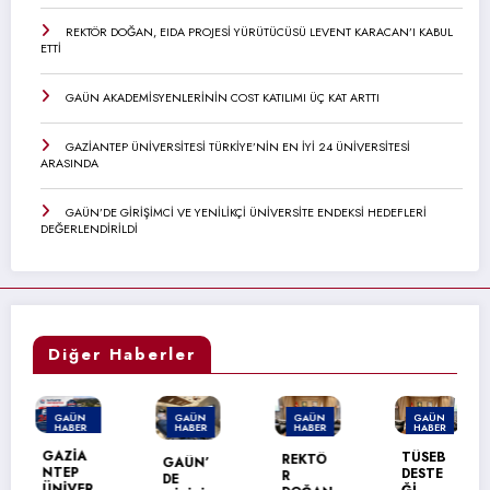
REKTÖR DOĞAN, EIDA PROJESİ YÜRÜTÜCÜSÜ LEVENT KARACAN’I KABUL
ETTİ
GAÜN AKADEMİSYENLERİNİN COST KATILIMI ÜÇ KAT ARTTI
GAZİANTEP ÜNİVERSİTESİ TÜRKİYE’NİN EN İYİ 24 ÜNİVERSİTESİ
ARASINDA
GAÜN’DE GİRİŞİMCİ VE YENİLİKÇİ ÜNİVERSİTE ENDEKSİ HEDEFLERİ
DEĞERLENDİRİLDİ
Diğer Haberler
GAÜN
GAÜN
GAÜN
GAÜN
HABER
HABER
HABER
HABER
MANŞET
GAZİA
TÜSEB
REKTÖ
GAÜN’
NTEP
DESTE
R
DE
ÜNİVER