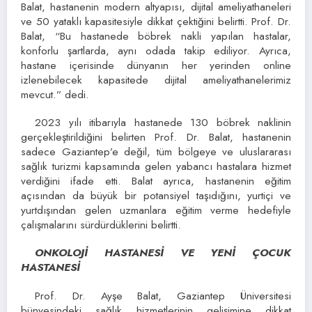
Balat, hastanenin modern altyapısı, dijital ameliyathaneleri
ve 50 yataklı kapasitesiyle dikkat çektiğini belirtti. Prof. Dr.
Balat, “Bu hastanede böbrek nakli yapılan hastalar,
konforlu şartlarda, aynı odada takip ediliyor. Ayrıca,
hastane içerisinde dünyanın her yerinden online
izlenebilecek kapasitede dijital ameliyathanelerimiz
mevcut.” dedi.
2023 yılı itibarıyla hastanede 130 böbrek naklinin
gerçekleştirildiğini belirten Prof. Dr. Balat, hastanenin
sadece Gaziantep’e değil, tüm bölgeye ve uluslararası
sağlık turizmi kapsamında gelen yabancı hastalara hizmet
verdiğini ifade etti. Balat ayrıca, hastanenin eğitim
açısından da büyük bir potansiyel taşıdığını, yurtiçi ve
yurtdışından gelen uzmanlara eğitim verme hedefiyle
çalışmalarını sürdürdüklerini belirtti.
ONKOLOJİ HASTANESİ VE YENİ ÇOCUK
HASTANESİ
Prof. Dr. Ayşe Balat, Gaziantep Üniversitesi
bünyesindeki sağlık hizmetlerinin gelişimine dikkat