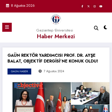
İçeriğe
8 Ağustos 2026
atla
Gaziantep Üniversitesi
Haber Merkezi
GAÜN REKTÖR YARDIMCISI PROF. DR. AYŞE
BALAT, OBJEKTİF DERGİSİ’NE KONUK OLDU!
7 Ağustos 2024
GAÜN HABER