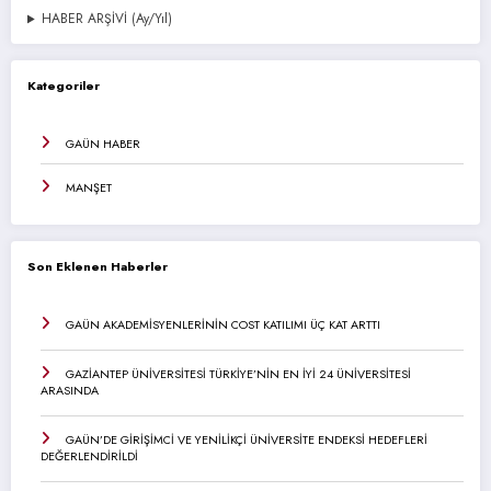
HABER ARŞİVİ (Ay/Yıl)
Kategoriler
GAÜN HABER
MANŞET
Son Eklenen Haberler
GAÜN AKADEMİSYENLERİNİN COST KATILIMI ÜÇ KAT ARTTI
GAZİANTEP ÜNİVERSİTESİ TÜRKİYE’NİN EN İYİ 24 ÜNİVERSİTESİ
ARASINDA
GAÜN’DE GİRİŞİMCİ VE YENİLİKÇİ ÜNİVERSİTE ENDEKSİ HEDEFLERİ
DEĞERLENDİRİLDİ