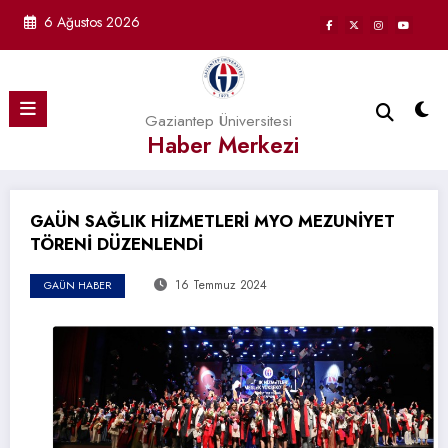
İçeriğe
6 Ağustos 2026
atla
Gaziantep Üniversitesi
Haber Merkezi
GAÜN SAĞLIK HİZMETLERİ MYO MEZUNİYET
TÖRENİ DÜZENLENDİ
16 Temmuz 2024
GAÜN HABER