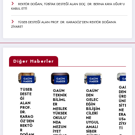
REKTÖR DOĞAN, TÜBİTAK DESTEĞİ ALAN DOÇ. DR. BERNA KAYA UĞUR’U
KABUL ETTİ
TÜSEB DESTEĞİ ALAN PROF. DR. KARAGÖZ’DEN REKTÖR DOĞAN’A
ZİYARET
Diğer Haberler
N
GAÜN
GAÜN
GAÜN
GAÜN
R
HABER
HABER
HABER
HABER
GAÜN’
B
GAÜN
GAÜN’
GAÜN
DEN
TEKNİK
DEN
NACİ
ÜRDÜN
BİLİML
GELEC
TOPÇU
ÜNİVER
ER
EĞİN
OĞLU
SİTESİ
MESLEK
BİLİŞİM
MESLEK
NE
YÜKSEK
CİLERİ
YÜKSEK
ERASM
G
OKULU’
NE
OKULU
US+
EN
NDA
UYGUL
MEZUN
ZİYARE
Ö
MEZUN
AMALI
İYET
Tİ
İYET
SİBER
COŞKU
N