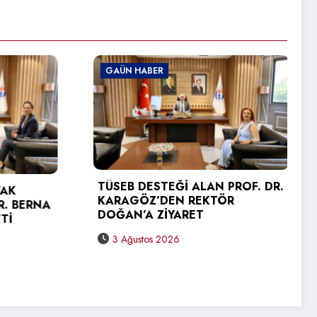
GAÜN HABER
N PROF. DR.
TÖR
GAÜN TEKNİK BİLİMLER MESLEK
YÜKSEKOKULU’NDA MEZUNİYET
SEVİNCİ
31 Temmuz 2026