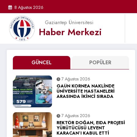
İçeriğe
8 Ağustos 2026
atla
Gaziantep Üniversitesi
Haber Merkezi
GÜNCEL
POPÜLER
7 Ağustos 2026
GAÜN KORNEA NAKLİNDE
ÜNİVERSİTE HASTANELERİ
ARASINDA İKİNCİ SIRADA
7 Ağustos 2026
REKTÖR DOĞAN, EIDA PROJESİ
YÜRÜTÜCÜSÜ LEVENT
KARACAN’I KABUL ETTİ