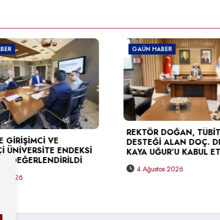
 HABER
GAÜN HABER
TÜSEB DESTEĞİ ALA
ÖR DOĞAN, TÜBİTAK
KARAGÖZ’DEN REK
EĞİ ALAN DOÇ. DR. BERNA
DOĞAN’A ZİYARET
UĞUR’U KABUL ETTİ
3 Ağustos 2026
ğustos 2026