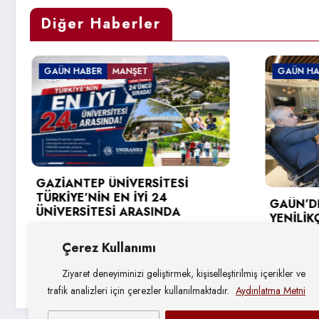
Diğer Haberler
GAÜN HABER
GAÜN
REKT
GAÜN’DE GİRİŞİMCİ VE
DEST
YENİLİKÇİ ÜNİVERSİTE ENDEKSİ
KAYA 
HEDEFLERİ DEĞERLENDİRİLDİ
4 A
Çerez Kullanımı
4 Ağustos 2026
Ziyaret deneyiminizi geliştirmek, kişiselleştirilmiş içerikler ve
trafik analizleri için çerezler kullanılmaktadır.
Aydınlatma Metni