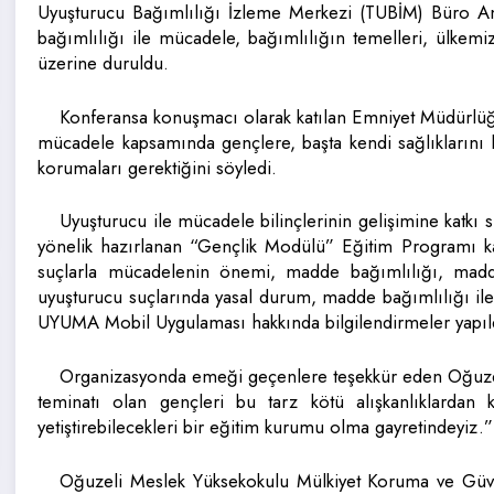
Uyuşturucu Bağımlılığı İzleme Merkezi (TUBİM) Büro Amir
bağımlılığı ile mücadele, bağımlılığın temelleri, ülkemize
üzerine duruldu.
Konferansa konuşmacı olarak katılan Emniyet Müdürlüğü
mücadele kapsamında gençlere, başta kendi sağlıklarını 
korumaları gerektiğini söyledi.
Uyuşturucu ile mücadele bilinçlerinin gelişimine katkı
yönelik hazırlanan “Gençlik Modülü” Eğitim Programı k
suçlarla mücadelenin önemi, madde bağımlılığı, madde 
uyuşturucu suçlarında yasal durum, madde bağımlılığı il
UYUMA Mobil Uygulaması hakkında bilgilendirmeler yapıl
Organizasyonda emeği geçenlere teşekkür eden Oğuz
teminatı olan gençleri bu tarz kötü alışkanlıklardan 
yetiştirebilecekleri bir eğitim kurumu olma gayretindeyiz.
Oğuzeli Meslek Yüksekokulu Mülkiyet Koruma ve Gü