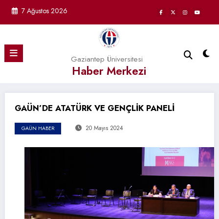
İçeriğe
7 Ağustos 2026
atla
Gaziantep Üniversitesi
Haber Merkezi
GAÜN’DE ATATÜRK VE GENÇLİK PANELİ
20 Mayıs 2024
GAÜN HABER