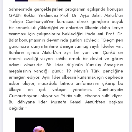
Sahnesi’nde gerçekleştirilen programın açılışında konuşan
GAÜN Rektör Yardımcısı Prof. Dr. Ayşe Balat, Atatürk’ün
Türkiye Cumhuriyeti’nin kurucusu olarak gençlere büyük
bir sorumluluk yüklediğini ve onlardan ülkenin daha ileriye
taşınması için çalışmalarını beklediğini ifade etti. Prof. Dr.
Balat konuşmasının devamında şunları söyledi: “Geçmişten
günümüze dünya tarihine damga vurmuş sayılı liderler var.
Bunların içinde Atatürk’ün ayrı bir yeri var. Çünkü en
önemli özelliği vizyon sahibi örnek bir devlet ve görev
adamı olmasıdır. Bir lider düşünün Kurtuluş Savaşı’nın
meşalesinin yandığı günü; 19 Mayıs’ı Türk gençliğine
armağan ediyor. Aynı lider ülkesini kurtarmak için cephede
asker oluyor, mücadele bitince üniformasını çıkarıp bu
ülkeye en çok yakışan yönetimin; Cumhuriyetin
Cumhurbaşkanı oluyor ve ‘Yurtta sulh, cihanda sulh’ diyor.
Bu dâhiyane lider Mustafa Kemal Atatürk’ten başkası
değildir.”