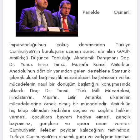
Panelde Osmanlı
İmparatorluğu’nun çöküş döneminden Türkiye
Cumhuriyeti’nin kuruluşuna uzanan süreci ele alan GAÜN
Atatürkçü Düşünce Topluluğu Akademik Danışmanı Doç.
Dr. Yunus Emre Tansü, Mustafa Kemal Atatürk’ün
Anadolu’nun dört bir yanından gelen desteklerle Samsun’a
çıkarak ulusal bağımsızlık mücadelesini başlatmasını ve bu
mücadelenin nasıl bir dönüşüm başlattığını konuşmasında
aktardı. Doç. Dr. Tansü, “Türk Milli Mücadelesi,
Hindistan’ın, Mısır’ın, Latin Amerika ülkelerinin
mücadelelerine örnek olmuş bir mücadeledir. Atatürk’ün
hiç talep olmadan kadınlara seçme ve seçilme hakkını
vermesi, çocuklara bayram hediye etmesi, gençlik
bayramına, gençlere ve spora önem vermesi
Cumhuriyetin ilelebet payidar kalacağının teminatıdır.
Türkiye Cumhuriyeti’nin dinamik gücü ve varlığının teminatı