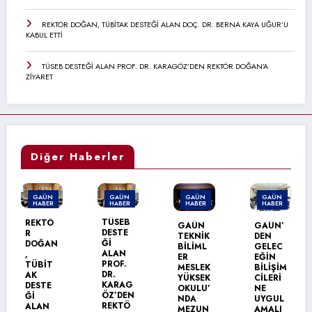
REKTÖR DOĞAN, TÜBİTAK DESTEĞİ ALAN DOÇ. DR. BERNA KAYA UĞUR’U
KABUL ETTİ
TÜSEB DESTEĞİ ALAN PROF. DR. KARAGÖZ’DEN REKTÖR DOĞAN’A
ZİYARET
Diğer Haberler
GAÜN
GAÜN
GAÜN
GAÜN
HABER
HABER
HABER
HABER
GAÜN’
TÜSEB
GAÜN
GAÜN’
DEN
DESTE
TEKNİK
DEN
ÜRDÜN
Ğİ
BİLİML
GELEC
ÜNİVER
ALAN
ER
EĞİN
SİTESİ
PROF.
MESLEK
BİLİŞİM
NE
DR.
YÜKSEK
CİLERİ
ERASM
KARAG
OKULU’
NE
US+
ÖZ’DEN
NDA
UYGUL
ZİYARE
REKTÖ
MEZUN
AMALI
Tİ