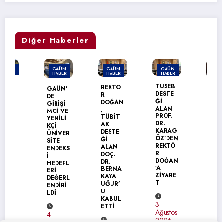
Diğer Haberler
GAÜN
GAÜN
GAÜN
GAÜN
HABER
HABER
HABER
HABER
TÜSEB
REKTÖ
GAÜN’
GAÜN
DESTE
R
DE
TEKNİK
Ğİ
DOĞAN
GİRİŞİ
BİLİML
ALAN
,
MCİ VE
ER
PROF.
TÜBİT
YENİLİ
MESLEK
DR.
AK
KÇİ
YÜKSEK
KARAG
DESTE
ÜNİVER
OKULU’
ÖZ’DEN
Ğİ
SİTE
NDA
REKTÖ
ALAN
ENDEKS
MEZUN
R
DOÇ.
İ
İYET
DOĞAN
DR.
HEDEFL
SEVİNC
’A
BERNA
ERİ
İ
ZİYARE
KAYA
DEĞERL
T
UĞUR’
ENDİRİ
U
31
LDİ
KABUL
Temmuz
3
ETTİ
2026
Ağustos
4
2026