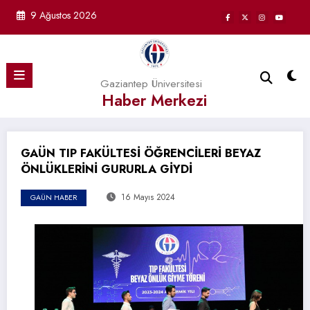
İçeriğe
9 Ağustos 2026
atla
Gaziantep Üniversitesi
Haber Merkezi
GAÜN TIP FAKÜLTESİ ÖĞRENCİLERİ BEYAZ
ÖNLÜKLERİNİ GURURLA GİYDİ
16 Mayıs 2024
GAÜN HABER