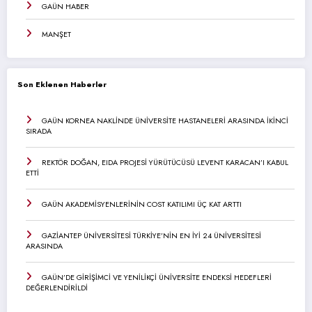
GAÜN HABER
MANŞET
Son Eklenen Haberler
GAÜN KORNEA NAKLİNDE ÜNİVERSİTE HASTANELERİ ARASINDA İKİNCİ
SIRADA
REKTÖR DOĞAN, EIDA PROJESİ YÜRÜTÜCÜSÜ LEVENT KARACAN’I KABUL
ETTİ
GAÜN AKADEMİSYENLERİNİN COST KATILIMI ÜÇ KAT ARTTI
GAZİANTEP ÜNİVERSİTESİ TÜRKİYE’NİN EN İYİ 24 ÜNİVERSİTESİ
ARASINDA
GAÜN’DE GİRİŞİMCİ VE YENİLİKÇİ ÜNİVERSİTE ENDEKSİ HEDEFLERİ
DEĞERLENDİRİLDİ