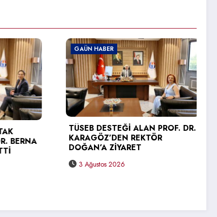
GAÜN HABER
Ğİ ALAN PROF. DR.
EN REKTÖR
GAÜN TEKNİK BİLİMLER ME
YARET
YÜKSEKOKULU’NDA MEZUN
SEVİNCİ
26
31 Temmuz 2026