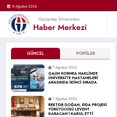
İçeriğe
8 Ağustos 2026
atla
Gaziantep Üniversitesi
Haber Merkezi
GÜNCEL
POPÜLER
7 Ağustos 2026
GAÜN KORNEA NAKLİNDE
ÜNİVERSİTE HASTANELERİ
ARASINDA İKİNCİ SIRADA
7 Ağustos 2026
REKTÖR DOĞAN, EIDA PROJESİ
YÜRÜTÜCÜSÜ LEVENT
KARACAN’I KABUL ETTİ