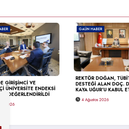
GAÜN HABER
GAÜN HABER
TÜSEB DESTE
REKTÖR DOĞAN, TÜBİTAK
KARAGÖZ’D
DESTEĞİ ALAN DOÇ. DR. BERNA
DOĞAN’A Zİ
KAYA UĞUR’U KABUL ETTİ
3 Ağustos 20
4 Ağustos 2026