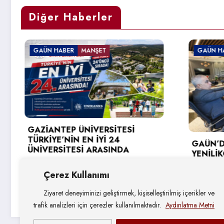
Diğer Haberler
GAÜN HABER
ESİ
GAÜN’DE GİRİŞİMCİ VE
DA
YENİLİKÇİ ÜNİVERSİTE ENDEKSİ
HEDEFLERİ DEĞERLENDİRİLDİ
Çerez Kullanımı
4 Ağustos 2026
Ziyaret deneyiminizi geliştirmek, kişiselleştirilmiş içerikler ve
trafik analizleri için çerezler kullanılmaktadır.
Aydınlatma Metni