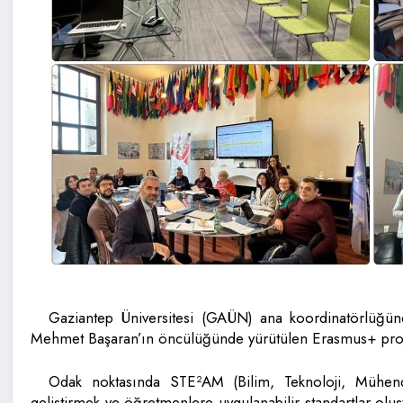
Gaziantep Üniversitesi (GAÜN) ana koordinatörlüğü
Mehmet Başaran’ın öncülüğünde yürütülen Erasmus+ projesi
Odak noktasında STE²AM (Bilim, Teknoloji, Mühendis
geliştirmek ve öğretmenlere uygulanabilir standartlar olu