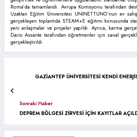
Roma’da tamamlandı. Avrupa Komisyonu tarafından dest
Uzaktan Eğitim Üniversitesi UNINETTUNO’nun ev sahipli
gerçekleşen toplantıda STEAM+E eğitimi konusunda stand
yeni anlaşmalar ve projeler yapıldı. Ayrıca, karma ger
Dario Assante tarafından öğretmenler için sanal gerçekl
gerçekleştirildi.
GAZİANTEP ÜNİVERSİTESİ KENDİ ENERJİ
Sonraki Haber
DEPREM BÖLGESİ ZİRVESİ İÇİN KAYITLAR AÇIL