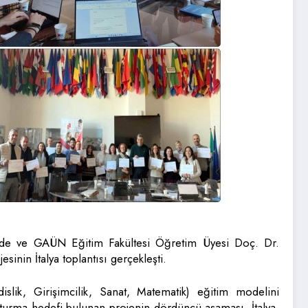
nde ve GAÜN Eğitim Fakültesi Öğretim Üyesi Doç. Dr.
nin İtalya toplantısı gerçekleşti.
lik, Girişimcilik, Sanat, Matematik) eğitim modelini
şturma hedefi bulunan projenin dördüncü aşaması, İtalya-