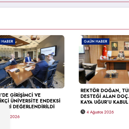
GAÜN HABER
REKTÖR DOĞAN, TÜBİTAK
Cİ VE
DESTEĞİ ALAN DOÇ. DR. BERNA
RSİTE ENDEKSİ
KAYA UĞUR’U KABUL ETTİ
LENDİRİLDİ
4 Ağustos 2026