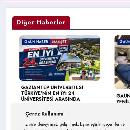
Diğer Haberler
AÜN HABER
MANŞET
GAÜN HABER
ZİANTEP ÜNİVERSİTESİ
RKİYE’NİN EN İYİ 24
GAÜN’DE GİRİŞİM
İVERSİTESİ ARASINDA
YENİLİKÇİ ÜNİVE
HEDEFLERİ DEĞER
5 Ağustos 2026
Çerez Kullanımı
4 Ağustos 2026
Ziyaret deneyiminizi geliştirmek, kişiselleştirilmiş içerikler ve