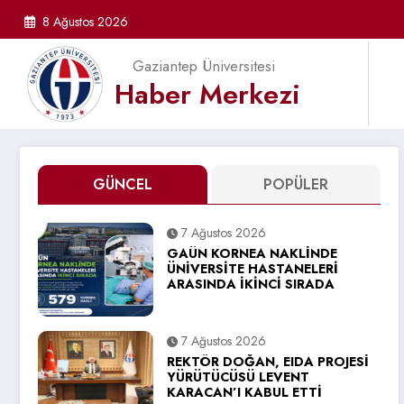
İçeriğe
8 Ağustos 2026
atla
Gaziantep Üniversitesi
Haber Merkezi
GÜNCEL
POPÜLER
7 Ağustos 2026
GAÜN KORNEA NAKLİNDE
ÜNİVERSİTE HASTANELERİ
ARASINDA İKİNCİ SIRADA
7 Ağustos 2026
REKTÖR DOĞAN, EIDA PROJESİ
YÜRÜTÜCÜSÜ LEVENT
KARACAN’I KABUL ETTİ