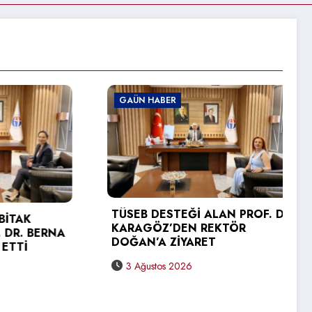
GAÜN HABER
GAÜN 
TÜSEB DESTEĞİ ALAN PROF. DR.
KARAGÖZ’DEN REKTÖR
GAÜN 
DOĞAN’A ZİYARET
YÜKSE
SEVİNC
3 Ağustos 2026
31 T