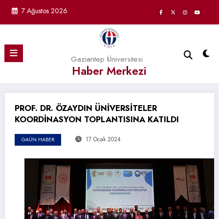
İçeriğe
7 Ağustos 2026
atla
Gaziantep Üniversitesi
Haber Merkezi
PROF. DR. ÖZAYDIN ÜNİVERSİTELER
KOORDİNASYON TOPLANTISINA KATILDI
17 Ocak 2024
GAÜN HABER