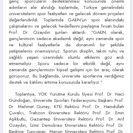
genç sporcuların desteklenmesi konusunda önemli
adımların ele alındığı toplantıda, Türkiye genelindeki
üniversitelerin spor faaliyetleri ve gelecek dönem projeleri
değerlendirildi. Toplantıda GAÜN’ün spor alanındaki
çalışmalarını ve gelecek hedeflerini paylaşma fırsatı bulan
Prof. Dr. Özaydın şunları aktardı: “GAÜN olarak,
gençlerimizin sadece akademik değil, aynı zamanda spor
ve kültürel faaliyetlerle de donanımlı bir şekilde
yetişmelerini önemsiyoruz. Sporun disiplin, takım ruhu ve
sağlıklı yaşam üzerindeki olumlu etkilerini göz ardı
etmemeliyiz. Sporu sadece bir etkinlik değil, aynı
zamanda gençlerimizin kişisel gelişimi için bir araç olarak
görüyoruz. Bu bağlamda, üniversite sporlarına verdiğimiz
destek ve katılımı artırma konusunda kararlıyız.”
Toplantıya; YÖK Yürütme Kurulu Üyesi Prof. Dr. Naci
Gündoğan, Üniversite Sporları Federasyonu Başkanı Prof.
Dr. Mehmet Günay, KTÜ Rektörü Prof. Dr. Hamdullah
Çuvalcı, Trabzon Üniversitesi Rektörü Prof. Dr. Emin
Aşıkkutlu, Gaziantep Üniversitesi Rektörü Prof. Dr. Arif
Özaydın, İzmir Demokrasi Üniversitesi Rektörü Prof. Dr.
Bedriye Tunçsiper, Mersin Üniversitesi Rektörü Prof. Dr.