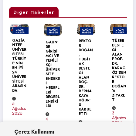
Diğer Haberler
GAÜN
GAÜN
GAÜN
GAÜN
HABER
HABER
HABER
HABER
MANŞET
GAZİA
TÜSEB
REKTÖ
GAÜN’
NTEP
DESTE
R
DE
ÜNİVER
Ğİ
DOĞAN
GİRİŞİ
SİTESİ
ALAN
,
MCİ VE
TÜRKİY
PROF.
TÜBİT
YENİLİ
E’NİN
DR.
AK
KÇİ
EN İYİ
KARAG
DESTE
ÜNİVER
24
ÖZ’DEN
Ğİ
SİTE
ÜNİVER
REKTÖ
ALAN
ENDEKS
SİTESİ
R
DOÇ.
İ
ARASIN
DOĞAN
DR.
HEDEFL
DA
’A
BERNA
ERİ
ZİYARE
KAYA
DEĞERL
T
UĞUR’
ENDİRİ
5
U
LDİ
Ağustos
KABUL
3
2026
ETTİ
Ağustos
4
2026
Ağustos
4
2026
Çerez Kullanımı
Ağustos