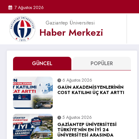
İçeriğe
7 Ağustos 2026
atla
Gaziantep Üniversitesi
Haber Merkezi
GÜNCEL
POPÜLER
6 Ağustos 2026
GAÜN AKADEMİSYENLERİNİN
COST KATILIMI ÜÇ KAT ARTTI
5 Ağustos 2026
GAZİANTEP ÜNİVERSİTESİ
TÜRKİYE’NİN EN İYİ 24
ÜNİVERSİTESİ ARASINDA