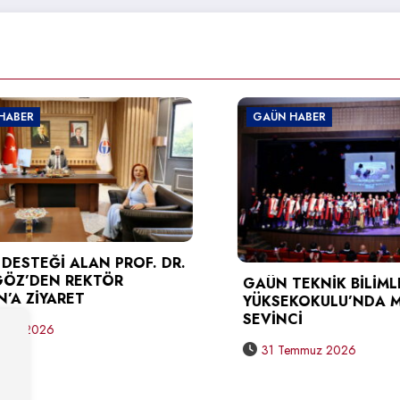
GAÜN HABER
LAN PROF. DR.
EKTÖR
GAÜN TEKNİK BİLİMLER MESLEK
T
YÜKSEKOKULU’NDA MEZUNİYET
SEVİNCİ
31 Temmuz 2026