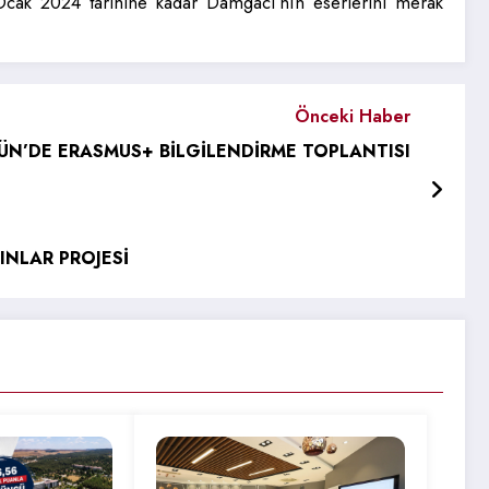
ak 2024 tarihine kadar Damgacı’nın eserlerini merak
Önceki Haber
ÜN’DE ERASMUS+ BİLGİLENDİRME TOPLANTISI
INLAR PROJESİ