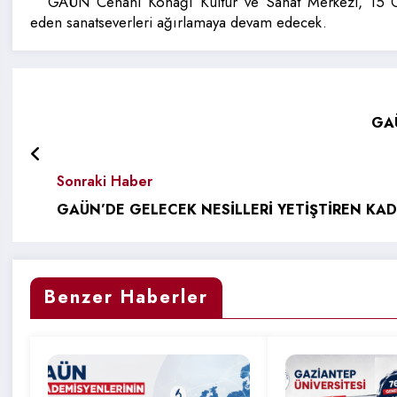
GAÜN Cenani Konağı Kültür ve Sanat Merkezi, 15 Oc
eden sanatseverleri ağırlamaya devam edecek.
GA
Sonraki Haber
GAÜN’DE GELECEK NESİLLERİ YETİŞTİREN KAD
Benzer Haberler