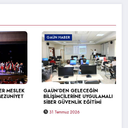
GAÜN HABER
GAÜN 
GAÜN’
ÜNİVE
ZİYARE
GAÜN’DEN GELECEĞİN
BİLİŞİMCİLERİNE UYGULAMALI
31 T
SİBER GÜVENLİK EĞİTİMİ
31 Temmuz 2026