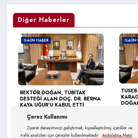
Diğer Haberler
AÜN HABER
GAÜN HABER
TÜSEB DESTEĞİ A
KTÖR DOĞAN, TÜBİTAK
KARAGÖZ’DEN R
STEĞİ ALAN DOÇ. DR. BERNA
DOĞAN’A ZİYARE
YA UĞUR’U KABUL ETTİ
3 Ağustos 2026
4 Ağustos 2026
Çerez Kullanımı
Ziyaret deneyiminizi geliştirmek, kişiselleştirilmiş içerikler ve
trafik analizleri için çerezler kullanılmaktadır.
Aydınlatma Metni