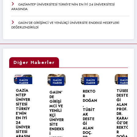
GAZİANTEP ÜNİVERSİTESİ TÜRKİYE’NİN EN İYİ 24 ÜNİVERSİTESİ
ARASINDA
GAÜN’DE GİRİŞİMCİ VE YENİLİKÇİ ÜNİVERSİTE ENDEKSİ HEDEFLERİ
DEĞERLENDİRİLDİ
Diğer Haberler
GAÜN
GAÜN
GAÜN
GAÜN
HABER
HABER
HABER
HABER
MANŞET
GAZİA
TÜSEB
REKTÖ
GAÜN’
NTEP
DESTE
R
DE
ÜNİVER
Ğİ
DOĞAN
GİRİŞİ
SİTESİ
ALAN
,
MCİ VE
TÜRKİY
PROF.
TÜBİT
YENİLİ
E’NİN
DR.
AK
KÇİ
EN İYİ
KARAG
DESTE
ÜNİVER
24
ÖZ’DEN
Ğİ
SİTE
ÜNİVER
REKTÖ
ALAN
ENDEKS
SİTESİ
R
DOÇ.
İ
ARASIN
DOĞAN