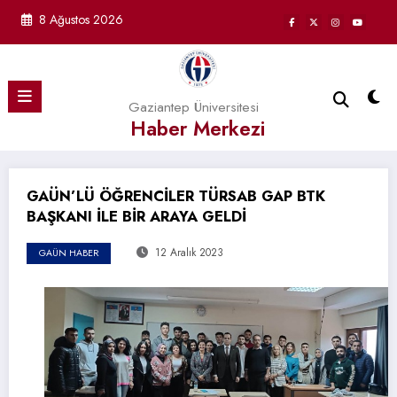
İçeriğe
8 Ağustos 2026
atla
Gaziantep Üniversitesi
Haber Merkezi
GAÜN’LÜ ÖĞRENCİLER TÜRSAB GAP BTK
BAŞKANI İLE BİR ARAYA GELDİ
12 Aralık 2023
GAÜN HABER