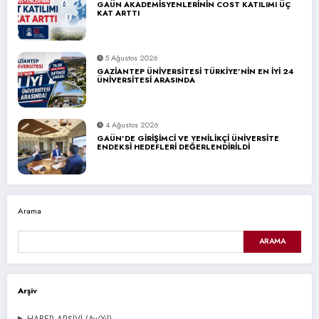
GAÜN AKADEMİSYENLERİNİN COST KATILIMI ÜÇ
KAT ARTTI
5 Ağustos 2026
GAZİANTEP ÜNİVERSİTESİ TÜRKİYE’NİN EN İYİ 24
ÜNİVERSİTESİ ARASINDA
4 Ağustos 2026
GAÜN’DE GİRİŞİMCİ VE YENİLİKÇİ ÜNİVERSİTE
ENDEKSİ HEDEFLERİ DEĞERLENDİRİLDİ
Arama
ARAMA
Arşiv
HABER ARŞİVİ (Ay/Yıl)