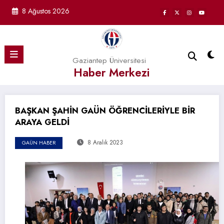
İçeriğe
8 Ağustos 2026
atla
Gaziantep Üniversitesi
Haber Merkezi
BAŞKAN ŞAHİN GAÜN ÖĞRENCİLERİYLE BİR
ARAYA GELDİ
8 Aralık 2023
GAÜN HABER