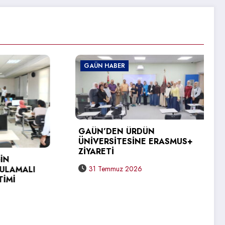
GAÜN HABER
G
GAÜN’DEN ÜRDÜN
ÜNİVERSİTESİNE ERASMUS+
ZİYARETİ
GA
LI
ME
31 Temmuz 2026
ME