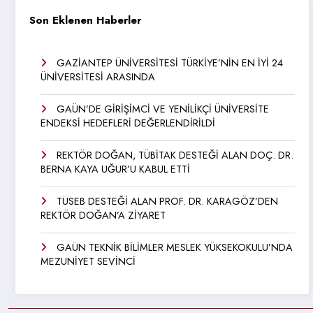
Son Eklenen Haberler
GAZİANTEP ÜNİVERSİTESİ TÜRKİYE’NİN EN İYİ 24
ÜNİVERSİTESİ ARASINDA
GAÜN’DE GİRİŞİMCİ VE YENİLİKÇİ ÜNİVERSİTE
ENDEKSİ HEDEFLERİ DEĞERLENDİRİLDİ
REKTÖR DOĞAN, TÜBİTAK DESTEĞİ ALAN DOÇ. DR.
BERNA KAYA UĞUR’U KABUL ETTİ
TÜSEB DESTEĞİ ALAN PROF. DR. KARAGÖZ’DEN
REKTÖR DOĞAN’A ZİYARET
GAÜN TEKNİK BİLİMLER MESLEK YÜKSEKOKULU’NDA
MEZUNİYET SEVİNCİ