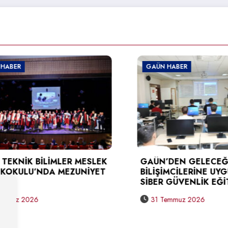
GAÜN HABER
 BİLİMLER MESLEK
GAÜN’DEN GELECEĞİN
U’NDA MEZUNİYET
BİLİŞİMCİLERİNE UYGULAMA
SİBER GÜVENLİK EĞİTİMİ
026
31 Temmuz 2026