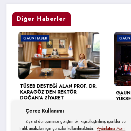
Diğer Haberler
GAÜN HABER
GAÜN HABER
TÜSEB DESTEĞİ ALAN PROF. DR.
KARAGÖZ’DEN REKTÖR
GAÜN TEKNİK
DOĞAN’A ZİYARET
YÜKSEKOKUL
SEVİNCİ
3 Ağustos 2026
Çerez Kullanımı
31 Temmuz 2
Ziyaret deneyiminizi geliştirmek, kişiselleştirilmiş içerikler ve
trafik analizleri için çerezler kullanılmaktadır.
Aydınlatma Metni