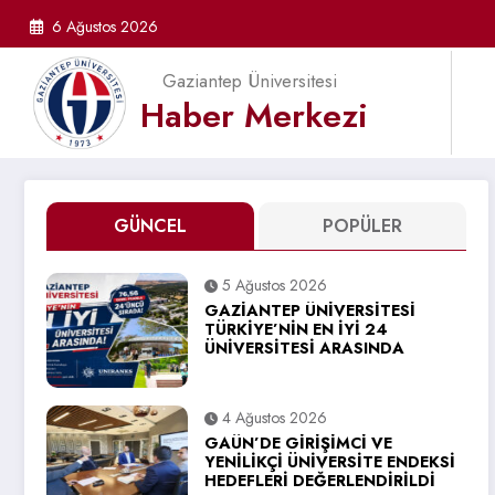
İçeriğe
6 Ağustos 2026
atla
Gaziantep Üniversitesi
Haber Merkezi
GÜNCEL
POPÜLER
5 Ağustos 2026
GAZİANTEP ÜNİVERSİTESİ
TÜRKİYE’NİN EN İYİ 24
ÜNİVERSİTESİ ARASINDA
4 Ağustos 2026
GAÜN’DE GİRİŞİMCİ VE
YENİLİKÇİ ÜNİVERSİTE ENDEKSİ
HEDEFLERİ DEĞERLENDİRİLDİ