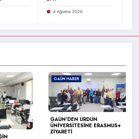
4 Ağustos 2026
GAÜN HABER
GAÜ
GAÜN’DEN ÜRDÜN
ÜNİVERSİTESİNE ERASMUS+
ZİYARETİ
GAÜ