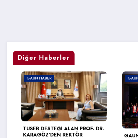
Diğer Haberler
GAÜN HABER
GAÜN HABER
TÜSEB DESTEĞİ ALAN PROF. DR.
KARAGÖZ’DEN REKTÖR
GAÜN TEKNİK B