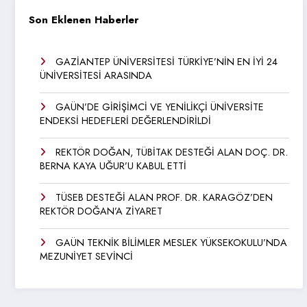
Son Eklenen Haberler
GAZİANTEP ÜNİVERSİTESİ TÜRKİYE’NİN EN İYİ 24
ÜNİVERSİTESİ ARASINDA
GAÜN’DE GİRİŞİMCİ VE YENİLİKÇİ ÜNİVERSİTE
ENDEKSİ HEDEFLERİ DEĞERLENDİRİLDİ
REKTÖR DOĞAN, TÜBİTAK DESTEĞİ ALAN DOÇ. DR.
BERNA KAYA UĞUR’U KABUL ETTİ
TÜSEB DESTEĞİ ALAN PROF. DR. KARAGÖZ’DEN
REKTÖR DOĞAN’A ZİYARET
GAÜN TEKNİK BİLİMLER MESLEK YÜKSEKOKULU’NDA
MEZUNİYET SEVİNCİ