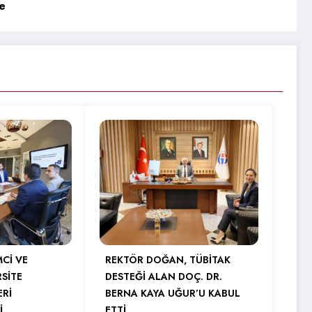
e
MCİ VE
REKTÖR DOĞAN, TÜBİTAK
RSİTE
DESTEĞİ ALAN DOÇ. DR.
ERİ
BERNA KAYA UĞUR’U KABUL
İ
ETTİ