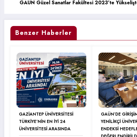
GAÜN Güzel Sanatlar Fakültesi 2023’te Yükselişt
Benzer Haberler
GAZİANTEP ÜNİVERSİTESİ
GAÜN’DE GİRİŞİ
TÜRKİYE’NİN EN İYİ 24
YENİLİKÇİ ÜNİVE
ÜNİVERSİTESİ ARASINDA
ENDEKSİ HEDEFL
DEĞERLENDİRİLD