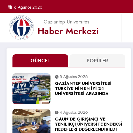
İçeriğe
6 Ağustos 2026
atla
Gaziantep Üniversitesi
Haber Merkezi
GÜNCEL
POPÜLER
5 Ağustos 2026
GAZİANTEP ÜNİVERSİTESİ
TÜRKİYE’NİN EN İYİ 24
ÜNİVERSİTESİ ARASINDA
4 Ağustos 2026
GAÜN’DE GİRİŞİMCİ VE
YENİLİKÇİ ÜNİVERSİTE ENDEKSİ
HEDEFLERİ DEĞERLENDİRİLDİ