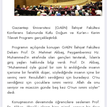
Gaziantep Üniversitesi (GAÜN) İlahiyat Fakültesi
Konferans Salonunda Kutlu Doğum ve Kur’an-ı Kerim
Tilaveti Programı gerçekleştirildi.
Programın açılışında konuşan GAÜN İlahiyat Fakültesi
Dekanı Prof. Dr. Mehmet Akbaş, Peygamberimiz Hz.
Muhammed’in etrafında olan gençleri tanıtarak, İslam’a
giriş yaşları hakkında bilgi verdi. Prof. Dr. Akbaş,
“Muhammed öyle güzel bir isim ki anıldığında insanın
içerisine bir ferahlık düşer, söylediğinde insanın içine bir
sevinç verir. Resulullah’ı sevdiğimiz için buradayız. O’nu
sevdiğimiz için çocuklara ismini veririz. Allah da onu
seviyor ve müezzin günde beş kez O’nun ismini söyler”
dedi.
Konuşmasının devamında öğrencilere seslenen Prof.
Dr. Akbaş, “Resûl-i ekrem bize güzel, sonsuz bir dava