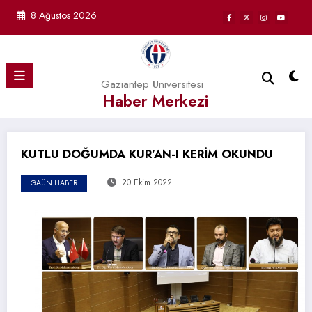
İçeriğe
8 Ağustos 2026
atla
Gaziantep Üniversitesi
Haber Merkezi
KUTLU DOĞUMDA KUR’AN-I KERİM OKUNDU
20 Ekim 2022
GAÜN HABER