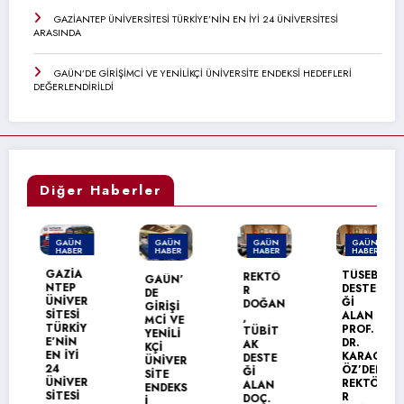
GAZİANTEP ÜNİVERSİTESİ TÜRKİYE’NİN EN İYİ 24 ÜNİVERSİTESİ
ARASINDA
GAÜN’DE GİRİŞİMCİ VE YENİLİKÇİ ÜNİVERSİTE ENDEKSİ HEDEFLERİ
DEĞERLENDİRİLDİ
Diğer Haberler
GAÜN
GAÜN
GAÜN
GAÜN
HABER
HABER
HABER
HABER
MANŞET
GAZİA
TÜSEB
REKTÖ
GAÜN’
NTEP
DESTE
R
DE
ÜNİVER
Ğİ
DOĞAN
GİRİŞİ
SİTESİ
ALAN
,
MCİ VE
TÜRKİY
PROF.
TÜBİT
YENİLİ
E’NİN
DR.
AK
KÇİ
EN İYİ
KARAG
DESTE
ÜNİVER
24
ÖZ’DEN
Ğİ
SİTE
ÜNİVER
REKTÖ
ALAN
ENDEKS
SİTESİ
R
DOÇ.
İ