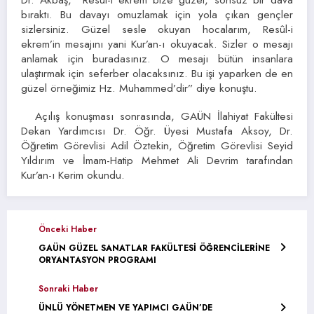
bıraktı. Bu davayı omuzlamak için yola çıkan gençler
sizlersiniz. Güzel sesle okuyan hocalarım, Resûl-i
ekrem’in mesajını yani Kur’an-ı okuyacak. Sizler o mesajı
anlamak için buradasınız. O mesajı bütün insanlara
ulaştırmak için seferber olacaksınız. Bu işi yaparken de en
güzel örneğimiz Hz. Muhammed’dir” diye konuştu.
Açılış konuşması sonrasında, GAÜN İlahiyat Fakültesi
Dekan Yardımcısı Dr. Öğr. Üyesi Mustafa Aksoy, Dr.
Öğretim Görevlisi Adil Öztekin, Öğretim Görevlisi Seyid
Yıldırım ve İmam-Hatip Mehmet Ali Devrim tarafından
Kur’an-ı Kerim okundu.
Önceki Haber
GAÜN GÜZEL SANATLAR FAKÜLTESİ ÖĞRENCİLERİNE
ORYANTASYON PROGRAMI
Sonraki Haber
ÜNLÜ YÖNETMEN VE YAPIMCI GAÜN’DE