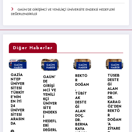
GAÜN’DE GİRİŞİMCİ VE YENİLİKÇİ ÜNİVERSİTE ENDEKSİ HEDEFLERİ
DEĞERLENDİRİLDİ
Diğer Haberler
GAÜN
GAÜN
GAÜN
GAÜN
HABER
HABER
HABER
HABER
TÜSEB
REKTÖ
GAÜN’
GAÜN
DESTE
R
DE
TEKNİK
Ğİ
DOĞAN
GİRİŞİ
BİLİML
ALAN
,
MCİ VE
ER
PROF.
TÜBİT
YENİLİ
MESLEK
DR.
AK
KÇİ
YÜKSEK
KARAG
DESTE
ÜNİVER
OKULU’
ÖZ’DEN
Ğİ
SİTE
NDA
REKTÖ
ALAN
ENDEKS
MEZUN
R
DOÇ.
İ
İYET
DOĞAN
DR.
HEDEFL
SEVİNC
’A
BERNA
ERİ
İ
ZİYARE
KAYA
DEĞERL