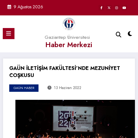
İçeriğe
9 Ağustos 2026
atla
Gaziantep Üniversitesi
Haber Merkezi
GAÜN İLETİŞİM FAKÜLTESİ’NDE MEZUNİYET
COŞKUSU
13 Haziran 2022
GAÜN HABER