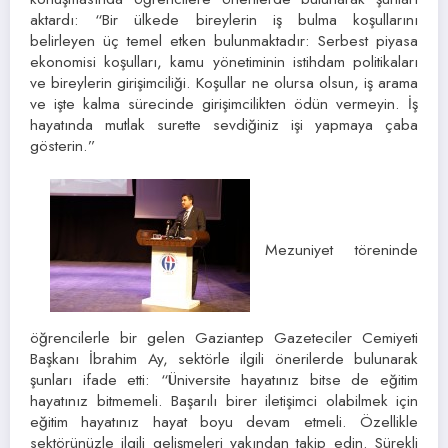
aktardı: “Bir ülkede bireylerin iş bulma koşullarını
belirleyen üç temel etken bulunmaktadır: Serbest piyasa
ekonomisi koşulları, kamu yönetiminin istihdam politikaları
ve bireylerin girişimciliği. Koşullar ne olursa olsun, iş arama
ve işte kalma sürecinde girişimcilikten ödün vermeyin. İş
hayatında mutlak surette sevdiğiniz işi yapmaya çaba
gösterin.”
Mezuniyet töreninde
öğrencilerle bir gelen Gaziantep Gazeteciler Cemiyeti
Başkanı İbrahim Ay, sektörle ilgili önerilerde bulunarak
şunları ifade etti: “Üniversite hayatınız bitse de eğitim
hayatınız bitmemeli. Başarılı birer iletişimci olabilmek için
eğitim hayatınız hayat boyu devam etmeli. Özellikle
sektörünüzle ilgili gelişmeleri yakından takip edin. Sürekli