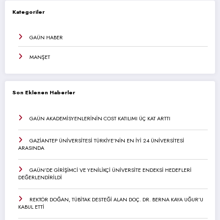
Kategoriler
GAÜN HABER
MANŞET
Son Eklenen Haberler
GAÜN AKADEMİSYENLERİNİN COST KATILIMI ÜÇ KAT ARTTI
GAZİANTEP ÜNİVERSİTESİ TÜRKİYE’NİN EN İYİ 24 ÜNİVERSİTESİ
ARASINDA
GAÜN’DE GİRİŞİMCİ VE YENİLİKÇİ ÜNİVERSİTE ENDEKSİ HEDEFLERİ
DEĞERLENDİRİLDİ
REKTÖR DOĞAN, TÜBİTAK DESTEĞİ ALAN DOÇ. DR. BERNA KAYA UĞUR’U
KABUL ETTİ