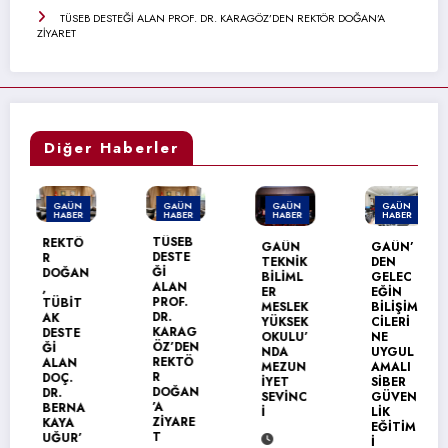
TÜSEB DESTEĞİ ALAN PROF. DR. KARAGÖZ’DEN REKTÖR DOĞAN’A
ZİYARET
Diğer Haberler
GAÜN
GAÜN
GAÜN
GAÜN
HABER
HABER
HABER
HABER
TÜSEB
REKTÖ
GAÜN
GAÜN’
DESTE
R
TEKNİK
DEN
Ğİ
DOĞAN
BİLİML
GELEC
ALAN
,
ER
EĞİN
PROF.
TÜBİT
MESLEK
BİLİŞİM
DR.
AK
YÜKSEK
CİLERİ
KARAG
DESTE
OKULU’
NE
ÖZ’DEN
Ğİ
NDA
UYGUL
REKTÖ
ALAN
MEZUN
AMALI
R
DOÇ.
İYET
SİBER
DOĞAN
DR.
SEVİNC
GÜVEN
’A
BERNA
İ
LİK
ZİYARE
KAYA
EĞİTİM
T
UĞUR’
İ