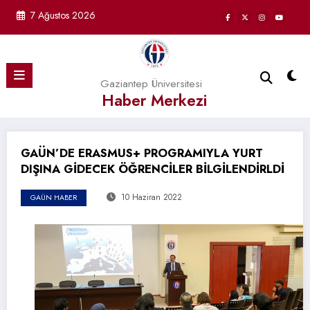
İçeriğe
7 Ağustos 2026
atla
Gaziantep Üniversitesi
Haber Merkezi
GAÜN’DE ERASMUS+ PROGRAMIYLA YURT
DIŞINA GİDECEK ÖĞRENCİLER BİLGİLENDİRLDİ
10 Haziran 2022
GAÜN HABER