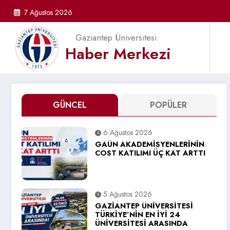
İçeriğe
7 Ağustos 2026
atla
Gaziantep Üniversitesi
Haber Merkezi
GÜNCEL
POPÜLER
6 Ağustos 2026
GAÜN AKADEMİSYENLERİNİN
COST KATILIMI ÜÇ KAT ARTTI
5 Ağustos 2026
GAZİANTEP ÜNİVERSİTESİ
TÜRKİYE’NİN EN İYİ 24
ÜNİVERSİTESİ ARASINDA