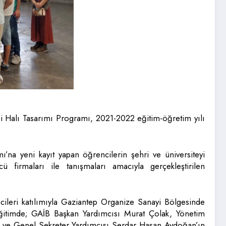
i Halı Tasarımı Programı, 2021-2022 eğitim-öğretim yılı
na yeni kayıt yapan öğrencilerin şehri ve üniversiteyi
 firmaları ile tanışmaları amacıyla gerçekleştirilen
cileri katılımıyla Gaziantep Organize Sanayi Bölgesinde
eğitimde; GAİB Başkan Yardımcısı Murat Çolak, Yönetim
ı ve Genel Sekreter Yardımcısı Serdar Hasan Aydoğan’ın