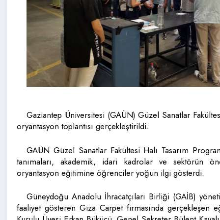
Gaziantep Üniversitesi (GAÜN) Güzel Sanatlar Fakültes
oryantasyon toplantısı gerçekleştirildi.
GAÜN Güzel Sanatlar Fakültesi Halı Tasarım Programı’
tanımaları, akademik, idari kadrolar ve sektörün öncü
oryantasyon eğitimine öğrenciler yoğun ilgi gösterdi.
Güneydoğu Anadolu İhracatçıları Birliği (GAİB) yöneti
faaliyet gösteren Giza Carpet firmasında gerçekleşen 
Kurulu Üyesi Erkan Bükücü, Genel Sekreter Bülent Kayal