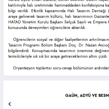
katılımıyla halı üretiminde hammaddeden konfeksiyona ka
bilgi verildi. Etkinlik kapsamında Halı Tasarım Derneği 
araya gelinerek tasarım kültürü, halı tasarımının Gazian
HATAD Yönetim Kurulu Başkanı Selçuk Sayılı ve Empera Ha
konusunda deneyimleri öğrencilere aktarıldı.
Öğrencilerin sosyal ve diğer faaliyetlerinin artırılmas
Tasarım Programı Bölüm Başkanı Doç. Dr. Nazan Avcıoğlu
bilgilendirdi. Konuşmasında tasarımın önemine değinen
temsilcileriyle sık sık bir araya getireceklerinin altını çizdi.
Oryantasyon toplantısı soru-cevap bölümünün ardından
GAÜN, ADYÜ VE BESNİ