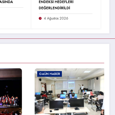
RASINDA
ENDEKSİ HEDEFLERİ
DEĞERLENDİRİLDİ
4 Ağustos 2026
GAÜN HABER
GAÜN 
GAÜN’
ÜNİVE