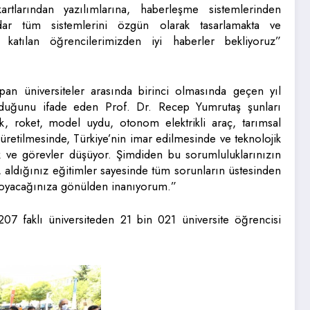
 kartlarından yazılımlarına, haberleşme sistemlerinden
dar tüm sistemlerini özgün olarak tasarlamakta ve
a katılan öğrencilerimizden iyi haberler bekliyoruz”
an üniversiteler arasında birinci olmasında geçen yıl
lduğunu ifade eden Prof. Dr. Recep Yumrutaş şunları
k, roket, model uydu, otonom elektrikli araç, tarımsal
üretilmesinde, Türkiye’nin imar edilmesinde ve teknolojik
 ve görevler düşüyor. Şimdiden bu sorumluluklarınızın
, aldığınız eğitimler sayesinde tüm sorunların üstesinden
a koyacağınıza gönülden inanıyorum.”
7 faklı üniversiteden 21 bin 021 üniversite öğrencisi