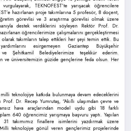
nı vurgulayarak, TEKNOFEST’te yarışacak öğrencilere
ST’e hazırlanan proje takımlarına 5 profesör, 8 doçent,
ğretim görevlisi ve 3 araştırma görevlisi olmak üzere
nıyla destek verdiklerini söyleyen Rektör Prof. Dr.
ırlanan öğrencilerimize çalışmalarını gerçekleştirmesi
 olarak takımların talep ettikleri her şeyi temin ettik. Bu
ardımlarını esirgemeyen Gaziantep Büyükşehir
y ve Şehitkamil Belediyelerimize teşekkür ederim.
n ve üniversitemizin güzide gençlerine feda olsun. Her
le milli teknolojiye katkıda bulunmaya devam edeceklerini
ı Prof. Dr. Recep Yumrutaş, “Akıllı ulaşımdan çevre ve
insansız hava araçlarından model uydu gibi 18 farklı
oplam 640 öğrencimiz yarışmaya başvuru yaptı. Yapılan
 31 takımımız finallere isimlerini yazdırmak üzere
 Milli teknolojiye gönül veren gençlerimiz projelerinde