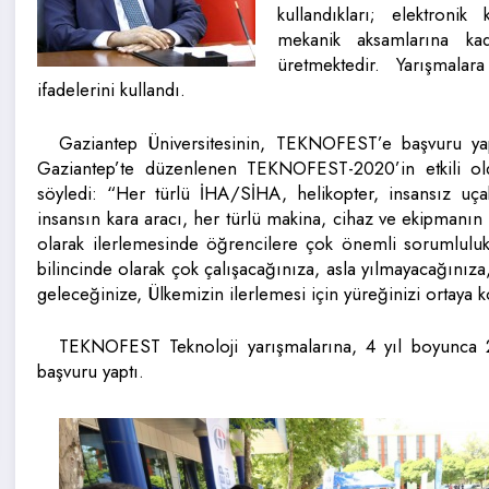
kullandıkları; elektronik
mekanik aksamlarına ka
üretmektedir. Yarışmalar
ifadelerini kullandı.
Gaziantep Üniversitesinin, TEKNOFEST’e başvuru yap
Gaziantep’te düzenlenen TEKNOFEST-2020’in etkili o
söyledi: “Her türlü İHA/SİHA, helikopter, insansız uça
insansın kara aracı, her türlü makina, cihaz ve ekipmanın 
olarak ilerlemesinde öğrencilere çok önemli sorumluluk
bilincinde olarak çok çalışacağınıza, asla yılmayacağınıza
geleceğinize, Ülkemizin ilerlemesi için yüreğinizi ortay
TEKNOFEST Teknoloji yarışmalarına, 4 yıl boyunca 20
başvuru yaptı.