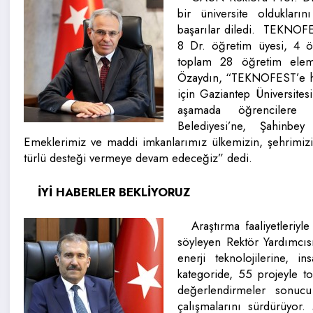
bir üniversite oldukları
başarılar diledi. TEKNOFE
8 Dr. öğretim üyesi, 4 ö
toplam 28 öğretim elema
Özaydın, “TEKNOFEST’e haz
için Gaziantep Üniversitesi
aşamada öğrencilere y
Belediyesi’ne, Şahinbe
Emeklerimiz ve maddi imkanlarımız ülkemizin, şehrimizi
türlü desteği vermeye devam edeceğiz” dedi.
İYİ HABERLER BEKLİYORUZ
Araştırma faaliyetleriy
söyleyen Rektör Yardımcıs
enerji teknolojilerine, 
kategoride, 55 projeyle t
değerlendirmeler sonucu
çalışmalarını sürdürüyor.