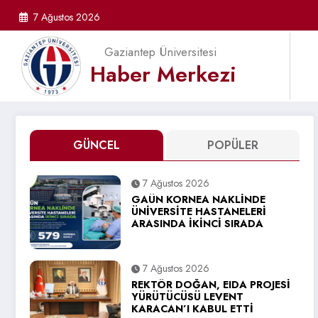
İçeriğe
7 Ağustos 2026
atla
Gaziantep Üniversitesi
Haber Merkezi
GÜNCEL
POPÜLER
7 Ağustos 2026
GAÜN KORNEA NAKLİNDE
ÜNİVERSİTE HASTANELERİ
ARASINDA İKİNCİ SIRADA
7 Ağustos 2026
REKTÖR DOĞAN, EIDA PROJESİ
YÜRÜTÜCÜSÜ LEVENT
KARACAN’I KABUL ETTİ