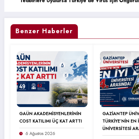
Tedbirlere Uyulursa Türkiye’de Virüs İçin Öngörül
Benzer Haberler
GAÜN AKADEMİSYENLERİNİN
GAZİANTEP ÜNİV
COST KATILIMI ÜÇ KAT ARTTI
TÜRKİYE’NİN EN İ
ÜNİVERSİTESİ A
6 Ağustos 2026