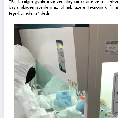
“Kritik salgın günlerinde yerli ilaç sanayisine ve milli e
başta akademisyenlerimiz olmak üzere Teknopark fir
teşekkür ederiz” dedi.