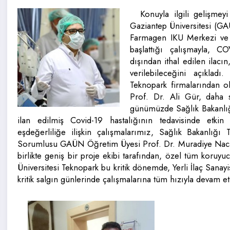
Konuyla ilgili gelişmey
Gaziantep Üniversitesi (GA
Farmagen IKU Merkezi ve N
başlattığı çalışmayla, CO
dışından ithal edilen ilacın
verilebileceğini açıklad
Teknopark firmalarından o
Prof. Dr. Ali Gür, daha 
günümüzde Sağlık Bakanlığ
ilan edilmiş Covid-19 hastalığının tedavisinde etkin 
eşdeğerliliğe ilişkin çalışmalarımız, Sağlık Bakanlığı
Sorumlusu GAÜN Öğretim Üyesi Prof. Dr. Muradiye Nacak 
birlikte geniş bir proje ekibi tarafından, özel tüm koruy
Üniversitesi Teknopark bu kritik dönemde, Yerli İlaç Sanay
kritik salgın günlerinde çalışmalarına tüm hızıyla devam e