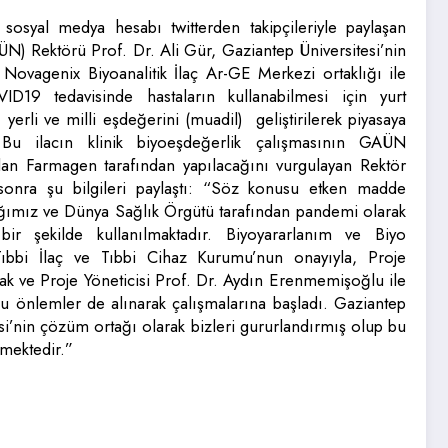
i sosyal medya hesabı twitterden takipçileriyle paylaşan
ÜN) Rektörü Prof. Dr. Ali Gür, Gaziantep Üniversitesi’nin
ovagenix Biyoanalitik İlaç Ar-GE Merkezi ortaklığı ile
VID19 tedavisinde hastaların kullanabilmesi için yurt
, yerli ve milli eşdeğerini (muadil) geliştirilerek piyasaya
ı. Bu ilacın klinik biyoeşdeğerlik çalışmasının GAÜN
lan Farmagen tarafından yapılacağını vurgulayan Rektör
sonra şu bilgileri paylaştı: “Söz konusu etken madde
ımız ve Dünya Sağlık Örgütü tarafından pandemi olarak
bir şekilde kullanılmaktadır. Biyoyararlanım ve Biyo
 Tıbbi İlaç ve Tıbbi Cihaz Kurumu’nun onayıyla, Proje
ve Proje Yöneticisi Prof. Dr. Aydın Erenmemişoğlu ile
ucu önlemler de alınarak çalışmalarına başladı. Gaziantep
isi’nin çözüm ortağı olarak bizleri gururlandırmış olup bu
tmektedir.”