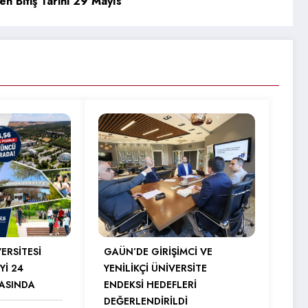
en Bitiş Tarihi 29 Mayıs
ERSİTESİ
GAÜN’DE GİRİŞİMCİ VE
Yİ 24
YENİLİKÇİ ÜNİVERSİTE
RASINDA
ENDEKSİ HEDEFLERİ
DEĞERLENDİRİLDİ