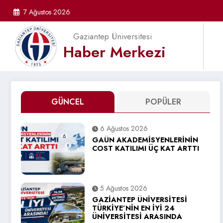
İçeriğe
7 Ağustos 2026
atla
Gaziantep Üniversitesi
Haber Merkezi
GÜNCEL
POPÜLER
6 Ağustos 2026
GAÜN AKADEMİSYENLERİNİN
COST KATILIMI ÜÇ KAT ARTTI
5 Ağustos 2026
GAZİANTEP ÜNİVERSİTESİ
TÜRKİYE’NİN EN İYİ 24
ÜNİVERSİTESİ ARASINDA