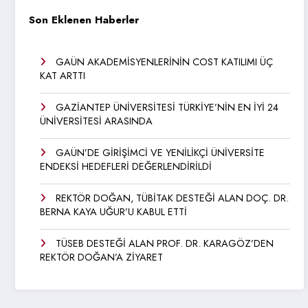
Son Eklenen Haberler
GAÜN AKADEMİSYENLERİNİN COST KATILIMI ÜÇ
KAT ARTTI
GAZİANTEP ÜNİVERSİTESİ TÜRKİYE’NİN EN İYİ 24
ÜNİVERSİTESİ ARASINDA
GAÜN’DE GİRİŞİMCİ VE YENİLİKÇİ ÜNİVERSİTE
ENDEKSİ HEDEFLERİ DEĞERLENDİRİLDİ
REKTÖR DOĞAN, TÜBİTAK DESTEĞİ ALAN DOÇ. DR.
BERNA KAYA UĞUR’U KABUL ETTİ
TÜSEB DESTEĞİ ALAN PROF. DR. KARAGÖZ’DEN
REKTÖR DOĞAN’A ZİYARET