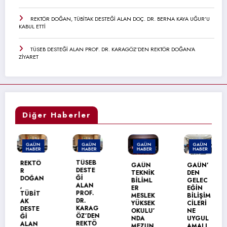
REKTÖR DOĞAN, TÜBİTAK DESTEĞİ ALAN DOÇ. DR. BERNA KAYA UĞUR’U
KABUL ETTİ
TÜSEB DESTEĞİ ALAN PROF. DR. KARAGÖZ’DEN REKTÖR DOĞAN’A
ZİYARET
Diğer Haberler
GAÜN
GAÜN
GAÜN
GAÜN
HABER
HABER
HABER
HABER
TÜSEB
REKTÖ
GAÜN
GAÜN’
DESTE
R
TEKNİK
DEN
Ğİ
DOĞAN
BİLİML
GELEC
ALAN
,
ER
EĞİN
PROF.
TÜBİT
MESLEK
BİLİŞİM
DR.
AK
YÜKSEK
CİLERİ
KARAG
DESTE
OKULU’
NE
ÖZ’DEN
Ğİ
NDA
UYGUL
REKTÖ
ALAN
MEZUN
AMALI