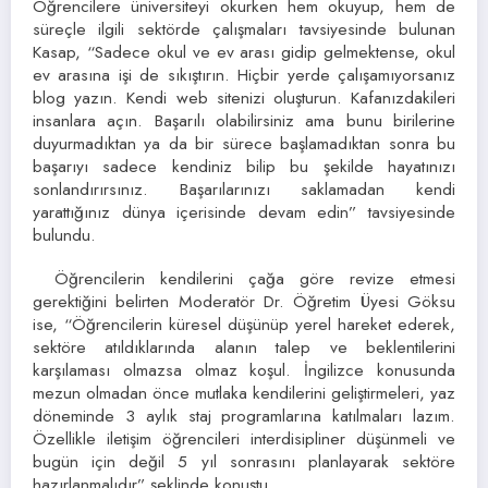
Öğrencilere üniversiteyi okurken hem okuyup, hem de
süreçle ilgili sektörde çalışmaları tavsiyesinde bulunan
Kasap, “Sadece okul ve ev arası gidip gelmektense, okul
ev arasına işi de sıkıştırın. Hiçbir yerde çalışamıyorsanız
blog yazın. Kendi web sitenizi oluşturun. Kafanızdakileri
insanlara açın. Başarılı olabilirsiniz ama bunu birilerine
duyurmadıktan ya da bir sürece başlamadıktan sonra bu
başarıyı sadece kendiniz bilip bu şekilde hayatınızı
sonlandırırsınız. Başarılarınızı saklamadan kendi
yarattığınız dünya içerisinde devam edin” tavsiyesinde
bulundu.
Öğrencilerin kendilerini çağa göre revize etmesi
gerektiğini belirten Moderatör Dr. Öğretim Üyesi Göksu
ise, “Öğrencilerin küresel düşünüp yerel hareket ederek,
sektöre atıldıklarında alanın talep ve beklentilerini
karşılaması olmazsa olmaz koşul. İngilizce konusunda
mezun olmadan önce mutlaka kendilerini geliştirmeleri, yaz
döneminde 3 aylık staj programlarına katılmaları lazım.
Özellikle iletişim öğrencileri interdisipliner düşünmeli ve
bugün için değil 5 yıl sonrasını planlayarak sektöre
hazırlanmalıdır” şeklinde konuştu.