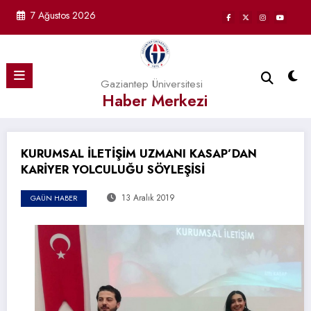
İçeriğe
7 Ağustos 2026
atla
Gaziantep Üniversitesi
Haber Merkezi
KURUMSAL İLETİŞİM UZMANI KASAP’DAN
KARİYER YOLCULUĞU SÖYLEŞİSİ
13 Aralık 2019
GAÜN HABER