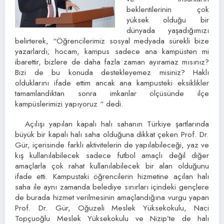
beklentilerinin çok
yüksek olduğu bir
dünyada yaşadığımızı
belirterek, “Öğrencilerimiz sosyal medyada sürekli bize
yazarlardı; hocam, kampus sadece ana kampüsten mi
ibarettir, bizlere de daha fazla zaman ayıramaz mısınız?
Bizi de bu konuda destekleyemez misiniz? Haklı
olduklarını ifade ettim ancak ana kampusteki eksiklikler
tamamlandıktan sonra imkanlar ölçüsünde ilçe
kampüslerimizi yapıyoruz “ dedi.
Açılışı yapılan kapalı halı sahanın Türkiye şartlarında
büyük bir kapalı halı saha olduğuna dikkat çeken Prof. Dr.
Gür, içerisinde farklı aktivitelerin de yapılabileceği, yaz ve
kış kullanılabilecek sadece futbol amaçlı değil diğer
amaçlarla çok rahat kullanılabilecek bir alan olduğunu
ifade etti. Kampustaki öğrencilerin hizmetine açılan halı
saha ile aynı zamanda belediye sınırları içindeki gençlere
de burada hizmet verilmesinin amaçlandığına vurgu yapan
Prof. Dr. Gür, Oğuzeli Meslek Yüksekokulu, Naci
Topçuoğlu Meslek Yüksekokulu ve Nizip’te de halı