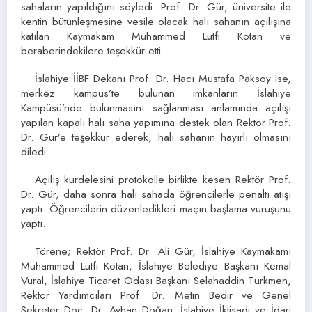
sahaların yapıldığını söyledi. Prof. Dr. Gür, üniversite ile
kentin bütünleşmesine vesile olacak halı sahanın açılışına
katılan Kaymakam Muhammed Lütfi Kotan ve
beraberindekilere teşekkür etti.
İslahiye İİBF Dekanı Prof. Dr. Hacı Mustafa Paksoy ise,
merkez kampus’te bulunan imkanların İslahiye
Kampüsü’nde bulunmasını sağlanması anlamında açılışı
yapılan kapalı halı saha yapımına destek olan Rektör Prof.
Dr. Gür’e teşekkür ederek, halı sahanın hayırlı olmasını
diledi.
Açılış kurdelesini protokolle birlikte kesen Rektör Prof.
Dr. Gür, daha sonra halı sahada öğrencilerle penaltı atışı
yaptı. Öğrencilerin düzenledikleri maçın başlama vuruşunu
yaptı.
Törene; Rektör Prof. Dr. Ali Gür, İslahiye Kaymakamı
Muhammed Lütfi Kotan, İslahiye Belediye Başkanı Kemal
Vural, İslahiye Ticaret Odası Başkanı Selahaddin Türkmen,
Rektör Yardımcıları Prof. Dr. Metin Bedir ve Genel
Sekreter Doç. Dr. Ayhan Doğan, İslahiye İktisadi ve İdari