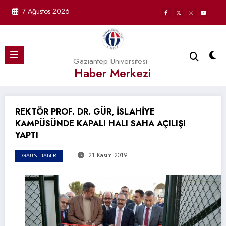
İçeriğe
7 Ağustos 2026
atla
Gaziantep Üniversitesi
Haber Merkezi
REKTÖR PROF. DR. GÜR, İSLAHİYE
KAMPÜSÜNDE KAPALI HALI SAHA AÇILIŞI
YAPTI
21 Kasım 2019
GAÜN HABER