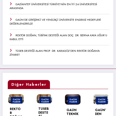
GAZİANTEP ÜNİVERSİTESİ TÜRKİYE’NİN EN İYİ 24 ÜNİVERSİTESİ
ARASINDA
GAÜN’DE GİRİŞİMCİ VE YENİLİKÇİ ÜNİVERSİTE ENDEKSİ HEDEFLERİ
DEĞERLENDİRİLDİ
REKTÖR DOĞAN, TÜBİTAK DESTEĞİ ALAN DOÇ. DR. BERNA KAYA UĞUR’U
KABUL ETTİ
TÜSEB DESTEĞİ ALAN PROF. DR. KARAGÖZ’DEN REKTÖR DOĞAN’A
ZİYARET
Diğer Haberler
AÜN
GAÜN
GAÜN
GAÜN
GAÜ
BER
HABER
HABER
HABER
HAB
GAÜ
TÜSEB
KTÖ
GAÜN
GAÜN’
DEN
DESTE
TEKNİK
DEN
ÜRD