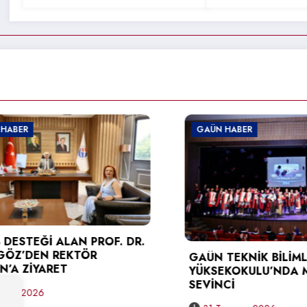
GAÜN HABER
ROF. DR.
R
GAÜN TEKNİK BİLİMLER MESLEK
YÜKSEKOKULU’NDA MEZUNİYET
SEVİNCİ