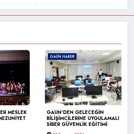
GAÜN HABER
GAÜN HABER
GAÜN’DEN 
ÜNİVERSİTE
ZİYARETİ
GAÜN’DEN GELECEĞİN
BİLİŞİMCİLERİNE UYGULAMALI
31 Temmuz 2
SİBER GÜVENLİK EĞİTİMİ