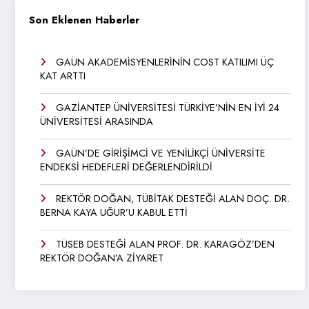
Son Eklenen Haberler
GAÜN AKADEMİSYENLERİNİN COST KATILIMI ÜÇ
KAT ARTTI
GAZİANTEP ÜNİVERSİTESİ TÜRKİYE’NİN EN İYİ 24
ÜNİVERSİTESİ ARASINDA
GAÜN’DE GİRİŞİMCİ VE YENİLİKÇİ ÜNİVERSİTE
ENDEKSİ HEDEFLERİ DEĞERLENDİRİLDİ
REKTÖR DOĞAN, TÜBİTAK DESTEĞİ ALAN DOÇ. DR.
BERNA KAYA UĞUR’U KABUL ETTİ
TÜSEB DESTEĞİ ALAN PROF. DR. KARAGÖZ’DEN
REKTÖR DOĞAN’A ZİYARET