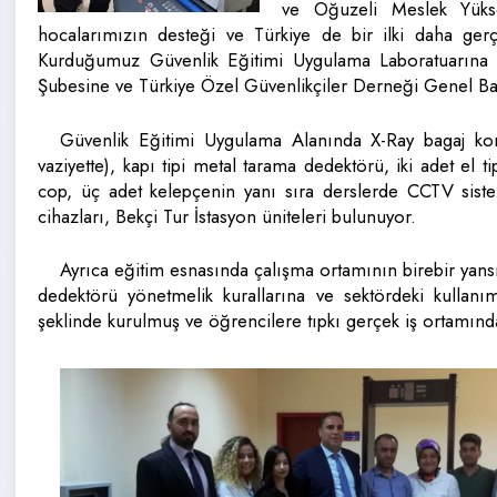
ve Oğuzeli Meslek Yük
hocalarımızın desteği ve Türkiye de bir ilki daha gerç
Kurduğumuz Güvenlik Eğitimi Uygulama Laboratuarına 
Şubesine ve Türkiye Özel Güvenlikçiler Derneği Genel B
Güvenlik Eğitimi Uygulama Alanında X-Ray bagaj kontr
vaziyette), kapı tipi metal tarama dedektörü, iki adet el 
cop, üç adet kelepçenin yanı sıra derslerde CCTV sistem
cihazları, Bekçi Tur İstasyon üniteleri bulunuyor.
Ayrıca eğitim esnasında çalışma ortamının birebir yansı
dedektörü yönetmelik kurallarına ve sektördeki kullan
şeklinde kurulmuş ve öğrencilere tıpkı gerçek iş ortamında