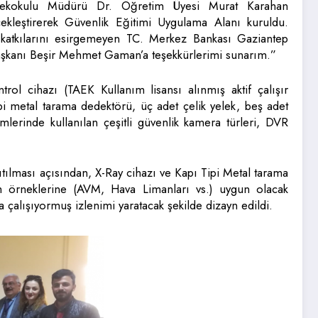
sekokulu Müdürü Dr. Öğretim Üyesi Murat Karahan
ekleştirerek Güvenlik Eğitimi Uygulama Alanı kuruldu.
katkılarını esirgemeyen TC. Merkez Bankası Gaziantep
aşkanı Beşir Mehmet Gaman’a teşekkürlerimi sunarım.”
ol cihazı (TAEK Kullanım lisansı alınmış aktif çalışır
tipi metal tarama dedektörü, üç adet çelik yelek, beş adet
lerinde kullanılan çeşitli güvenlik kamera türleri, DVR
tılması açısından, X-Ray cihazı ve Kapı Tipi Metal tarama
ım örneklerine (AVM, Hava Limanları vs.) uygun olacak
 çalışıyormuş izlenimi yaratacak şekilde dizayn edildi.