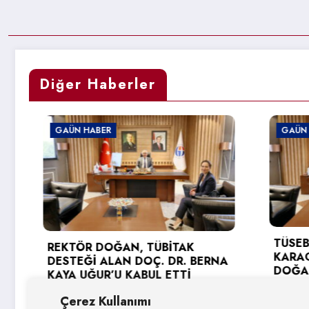
Diğer Haberler
BER
GAÜN HABER
TÜSEB DESTEĞİ ALAN P
DOĞAN, TÜBİTAK
KARAGÖZ’DEN REKTÖ
 ALAN DOÇ. DR. BERNA
DOĞAN’A ZİYARET
UR’U KABUL ETTİ
3 Ağustos 2026
os 2026
Çerez Kullanımı