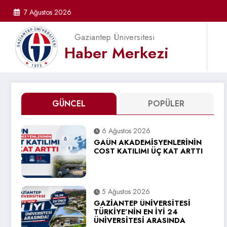
İçeriğe
7 Ağustos 2026
atla
Gaziantep Üniversitesi
Haber Merkezi
GÜNCEL
POPÜLER
6 Ağustos 2026
GAÜN AKADEMİSYENLERİNİN
COST KATILIMI ÜÇ KAT ARTTI
5 Ağustos 2026
GAZİANTEP ÜNİVERSİTESİ
TÜRKİYE’NİN EN İYİ 24
ÜNİVERSİTESİ ARASINDA