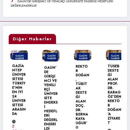
GAÜN’DE GİRİŞİMCİ VE YENİLİKÇİ ÜNİVERSİTE ENDEKSİ HEDEFLERİ
DEĞERLENDİRİLDİ
Diğer Haberler
GAÜN
GAÜN
GAÜN
GAÜN
HABER
HABER
HABER
HABER
MANŞET
GAZİA
TÜSEB
REKTÖ
GAÜN’
NTEP
DESTE
R
DE
ÜNİVER
Ğİ
DOĞAN
GİRİŞİ
SİTESİ
ALAN
,
MCİ VE
TÜRKİY
PROF.
TÜBİT
YENİLİ
E’NİN
DR.
AK
KÇİ
EN İYİ
KARAG
DESTE
ÜNİVER
24
ÖZ’DEN
Ğİ
SİTE
ÜNİVER
REKTÖ
ALAN
ENDEKS
SİTESİ
R
DOÇ.
İ
ARASIN
DOĞAN
DR.
HEDEFL
DA
’A
BERNA
ERİ
ZİYARE
KAYA
DEĞERL
T
UĞUR’
ENDİRİ
5
U
LDİ