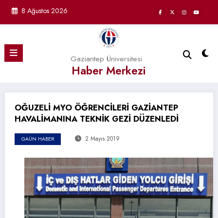
İçeriğe
8 Ağustos 2026
atla
Gaziantep Üniversitesi
Haber Merkezi
OĞUZELİ MYO ÖĞRENCİLERİ GAZİANTEP
HAVALİMANINA TEKNİK GEZİ DÜZENLEDİ
2 Mayıs 2019
GAÜN HABER