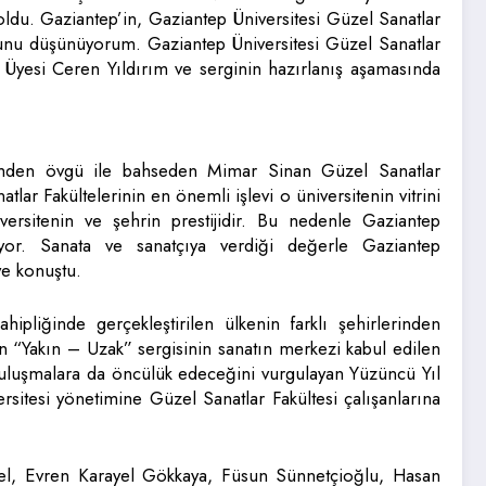
oldu. Gaziantep’in, Gaziantep Üniversitesi Güzel Sanatlar
uğunu düşünüyorum. Gaziantep Üniversitesi Güzel Sanatlar
 Üyesi Ceren Yıldırım ve serginin hazırlanış aşamasında
nemden övgü ile bahseden Mimar Sinan Güzel Sanatlar
tlar Fakültelerinin en önemli işlevi o üniversitenin vitrini
ersitenin ve şehrin prestijidir. Bu nedenle Gaziantep
uyor. Sanata ve sanatçıya verdiği değerle Gaziantep
ye konuştu.
hipliğinde gerçekleştirilen ülkenin farklı şehirlerinden
n “Yakın – Uzak” sergisinin sanatın merkezi kabul edilen
buluşmalara da öncülük edeceğini vurgulayan Yüzüncü Yıl
sitesi yönetimine Güzel Sanatlar Fakültesi çalışanlarına
nel, Evren Karayel Gökkaya, Füsun Sünnetçioğlu, Hasan