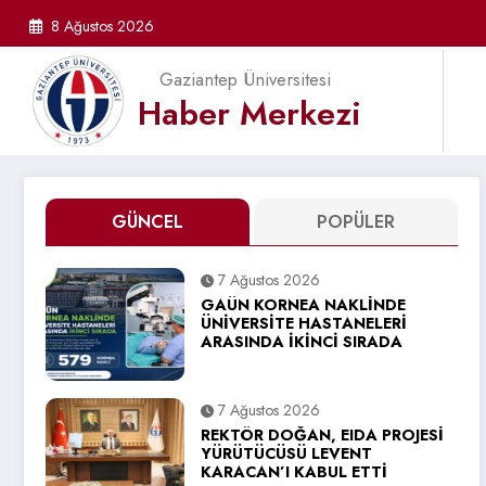
İçeriğe
8 Ağustos 2026
atla
Gaziantep Üniversitesi
Haber Merkezi
GÜNCEL
POPÜLER
7 Ağustos 2026
GAÜN KORNEA NAKLİNDE
ÜNİVERSİTE HASTANELERİ
ARASINDA İKİNCİ SIRADA
7 Ağustos 2026
REKTÖR DOĞAN, EIDA PROJESİ
YÜRÜTÜCÜSÜ LEVENT
KARACAN’I KABUL ETTİ