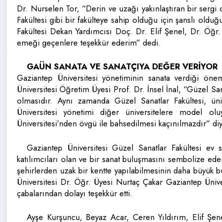
Dr. Nurselen Tor, “Derin ve uzağı yakınlaştıran bir sergi 
Fakültesi gibi bir fakülteye sahip olduğu için şanslı old
Fakültesi Dekan Yardımcısı Doç. Dr. Elif Şenel, Dr. Öğr.
emeği geçenlere teşekkür ederim” dedi.
GAÜN SANATA VE SANATÇIYA DEĞER VERİYOR
Gaziantep Üniversitesi yönetiminin sanata verdiği ö
Üniversitesi Öğretim Üyesi Prof. Dr. İnsel İnal, “Güzel Sana
olmasıdır. Aynı zamanda Güzel Sanatlar Fakültesi, üniv
Üniversitesi yönetimi diğer üniversitelere model ol
Üniversitesi’nden övgü ile bahsedilmesi kaçınılmazdır” di
Gaziantep Üniversitesi Güzel Sanatlar Fakültesi ev sa
katılımcıları olan ve bir sanat buluşmasını sembolize ede
şehirlerden uzak bir kentte yapılabilmesinin daha büyük 
Üniversitesi Dr. Öğr. Üyesi Nurtaç Çakar Gaziantep Üniver
çabalarından dolayı teşekkür etti.
Ayşe Kurşuncu, Beyaz Acar, Ceren Yıldırım, Elif Şe