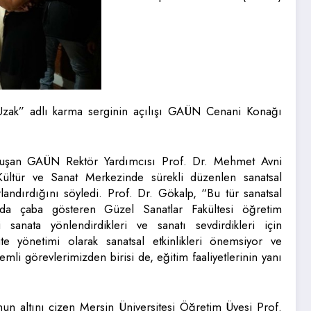
 Uzak” adlı karma serginin açılışı GAÜN Cenani Konağı
onuşan GAÜN Rektör Yardımcısı Prof. Dr. Mehmet Avni
ültür ve Sanat Merkezinde sürekli düzenlen sanatsal
urlandırdığını söyledi. Prof. Dr. Gökalp, “Bu tür sanatsal
sında çaba gösteren Güzel Sanatlar Fakültesi öğretim
 sanata yönlendirdikleri ve sanatı sevdirdikleri için
te yönetimi olarak sanatsal etkinlikleri önemsiyor ve
mli görevlerimizden birisi de, eğitim faaliyetlerinin yanı
nun altını çizen Mersin Üniversitesi Öğretim Üyesi Prof.