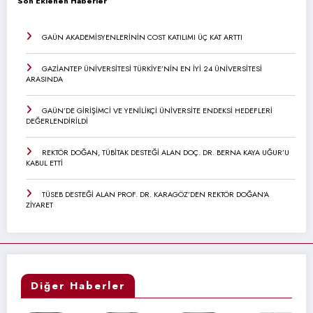
Son Eklenen Haberler
GAÜN AKADEMİSYENLERİNİN COST KATILIMI ÜÇ KAT ARTTI
GAZİANTEP ÜNİVERSİTESİ TÜRKİYE’NİN EN İYİ 24 ÜNİVERSİTESİ
ARASINDA
GAÜN’DE GİRİŞİMCİ VE YENİLİKÇİ ÜNİVERSİTE ENDEKSİ HEDEFLERİ
DEĞERLENDİRİLDİ
REKTÖR DOĞAN, TÜBİTAK DESTEĞİ ALAN DOÇ. DR. BERNA KAYA UĞUR’U
KABUL ETTİ
TÜSEB DESTEĞİ ALAN PROF. DR. KARAGÖZ’DEN REKTÖR DOĞAN’A
ZİYARET
Diğer Haberler