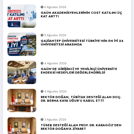
6 Ağustos 2026
GAÜN AKADEMİSYENLERİNİN COST KATILIMI ÜÇ
KAT ARTTI
5 Ağustos 2026
GAZİANTEP ÜNİVERSİTESİ TÜRKİYE’NİN EN İYİ 24
ÜNİVERSİTESİ ARASINDA
4 Ağustos 2026
GAÜN’DE GİRİŞİMCİ VE YENİLİKÇİ ÜNİVERSİTE
ENDEKSİ HEDEFLERİ DEĞERLENDİRİLDİ
4 Ağustos 2026
REKTÖR DOĞAN, TÜBİTAK DESTEĞİ ALAN DOÇ.
DR. BERNA KAYA UĞUR’U KABUL ETTİ
3 Ağustos 2026
TÜSEB DESTEĞİ ALAN PROF. DR. KARAGÖZ’DEN
REKTÖR DOĞAN’A ZİYARET