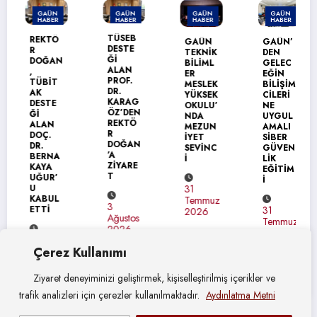
GAÜN
GAÜN
GAÜN
GAÜN
HABER
HABER
HABER
HABER
TÜSEB
REKTÖ
GAÜN
GAÜN’
DESTE
R
TEKNİK
DEN
Ğİ
DOĞAN
BİLİML
GELEC
ALAN
,
ER
EĞİN
PROF.
TÜBİT
MESLEK
BİLİŞİM
DR.
AK
YÜKSEK
CİLERİ
KARAG
DESTE
OKULU’
NE
ÖZ’DEN
Ğİ
NDA
UYGUL
REKTÖ
ALAN
MEZUN
AMALI
R
DOÇ.
İYET
SİBER
DOĞAN
DR.
SEVİNC
GÜVEN
’A
BERNA
İ
LİK
ZİYARE
KAYA
EĞİTİM
T
UĞUR’
İ
U
31
KABUL
Temmuz
3
ETTİ
31
2026
Ağustos
Temmuz
2026
2026
4
Çerez Kullanımı
Ağustos
2026
Ziyaret deneyiminizi geliştirmek, kişiselleştirilmiş içerikler ve
trafik analizleri için çerezler kullanılmaktadır.
Aydınlatma Metni