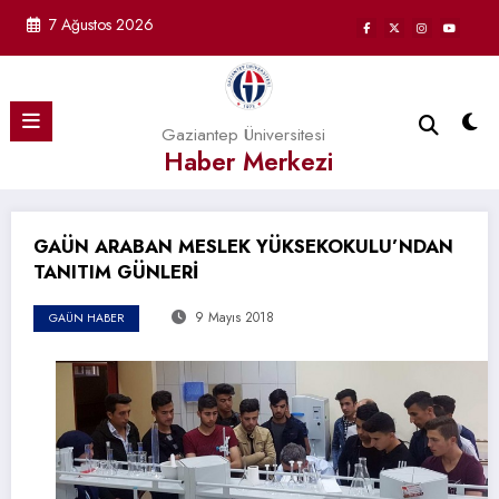
İçeriğe
7 Ağustos 2026
atla
Gaziantep Üniversitesi
Haber Merkezi
GAÜN ARABAN MESLEK YÜKSEKOKULU’NDAN
TANITIM GÜNLERİ
9 Mayıs 2018
GAÜN HABER