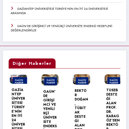
GAZİANTEP ÜNİVERSİTESİ TÜRKİYE’NİN EN İYİ 24 ÜNİVERSİTESİ
ARASINDA
GAÜN’DE GİRİŞİMCİ VE YENİLİKÇİ ÜNİVERSİTE ENDEKSİ HEDEFLERİ
DEĞERLENDİRİLDİ
Diğer Haberler
GAÜN
GAÜN
GAÜN
GAÜN
HABER
HABER
HABER
HABER
MANŞET
GAZİA
TÜSEB
REKTÖ
GAÜN’
NTEP
DESTE
R
DE
ÜNİVER
Ğİ
DOĞAN
GİRİŞİ
SİTESİ
ALAN
,
MCİ VE
TÜRKİY
PROF.
TÜBİT
YENİLİ
E’NİN
DR.
AK
KÇİ
EN İYİ
KARAG
DESTE
ÜNİVER
24
ÖZ’DEN
Ğİ
SİTE
ÜNİVER
REKTÖ
ALAN
ENDEKS
SİTESİ