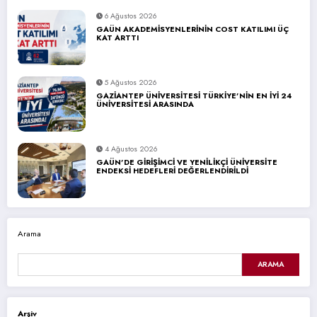
6 Ağustos 2026
GAÜN AKADEMİSYENLERİNİN COST KATILIMI ÜÇ
KAT ARTTI
5 Ağustos 2026
GAZİANTEP ÜNİVERSİTESİ TÜRKİYE’NİN EN İYİ 24
ÜNİVERSİTESİ ARASINDA
4 Ağustos 2026
GAÜN’DE GİRİŞİMCİ VE YENİLİKÇİ ÜNİVERSİTE
ENDEKSİ HEDEFLERİ DEĞERLENDİRİLDİ
Arama
ARAMA
Arşiv