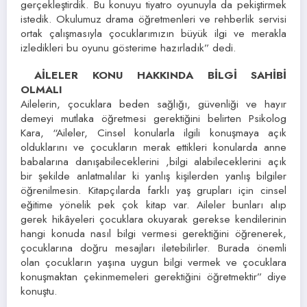
gerçekleştirdik. Bu konuyu tiyatro oyunuyla da pekiştirmek
istedik. Okulumuz drama öğretmenleri ve rehberlik servisi
ortak çalışmasıyla çocuklarımızın büyük ilgi ve merakla
izledikleri bu oyunu gösterime hazırladık” dedi.
AİLELER KONU HAKKINDA BİLGİ SAHİBİ
OLMALI
Ailelerin, çocuklara beden sağlığı, güvenliği ve hayır
demeyi mutlaka öğretmesi gerektiğini belirten Psikolog
Kara, “Aileler, Cinsel konularla ilgili konuşmaya açık
olduklarını ve çocukların merak ettikleri konularda anne
babalarına danışabileceklerini ,bilgi alabileceklerini açık
bir şekilde anlatmalılar ki yanlış kişilerden yanlış bilgiler
öğrenilmesin. Kitapçılarda farklı yaş grupları için cinsel
eğitime yönelik pek çok kitap var. Aileler bunları alıp
gerek hikâyeleri çocuklara okuyarak gerekse kendilerinin
hangi konuda nasıl bilgi vermesi gerektiğini öğrenerek,
çocuklarına doğru mesajları iletebilirler. Burada önemli
olan çocukların yaşına uygun bilgi vermek ve çocuklara
konuşmaktan çekinmemeleri gerektiğini öğretmektir” diye
konuştu.