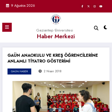
İçeriğe
9 Ağustos 2026
atla
Gaziantep Üniversitesi
Haber Merkezi
GAÜN ANAOKULU VE KREŞ ÖĞRENCİLERİNE
ANLAMLI TİYATRO GÖSTERİMİ
2 Nisan 2018
GAÜN HABER