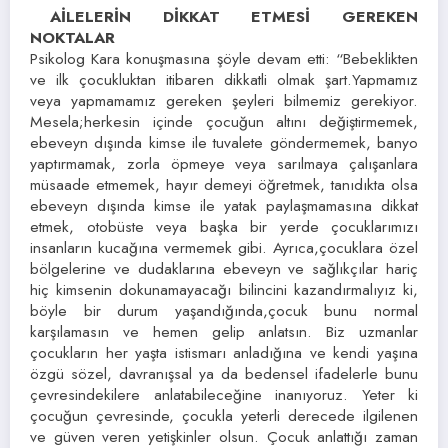
AİLELERİN DİKKAT ETMESİ GEREKEN
NOKTALAR
Psikolog Kara konuşmasına şöyle devam etti: “Bebeklikten
ve ilk çocukluktan itibaren dikkatli olmak şart.Yapmamız
veya yapmamamız gereken şeyleri bilmemiz gerekiyor.
Mesela;herkesin içinde çocuğun altını değiştirmemek,
ebeveyn dışında kimse ile tuvalete göndermemek, banyo
yaptırmamak, zorla öpmeye veya sarılmaya çalışanlara
müsaade etmemek, hayır demeyi öğretmek, tanıdıkta olsa
ebeveyn dışında kimse ile yatak paylaşmamasına dikkat
etmek, otobüste veya başka bir yerde çocuklarımızı
insanların kucağına vermemek gibi. Ayrıca,çocuklara özel
bölgelerine ve dudaklarına ebeveyn ve sağlıkçılar hariç
hiç kimsenin dokunamayacağı bilincini kazandırmalıyız ki,
böyle bir durum yaşandığında,çocuk bunu normal
karşılamasın ve hemen gelip anlatsın. Biz uzmanlar
çocukların her yaşta istismarı anladığına ve kendi yaşına
özgü sözel, davranışsal ya da bedensel ifadelerle bunu
çevresindekilere anlatabileceğine inanıyoruz. Yeter ki
çocuğun çevresinde, çocukla yeterli derecede ilgilenen
ve güven veren yetişkinler olsun. Çocuk anlattığı zaman