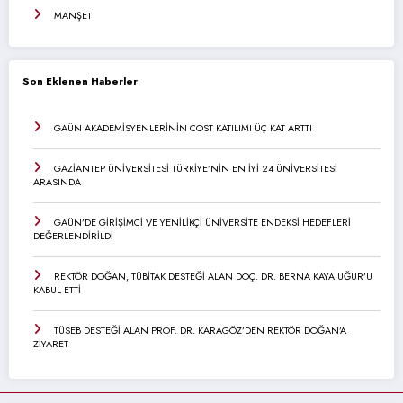
MANŞET
Son Eklenen Haberler
GAÜN AKADEMİSYENLERİNİN COST KATILIMI ÜÇ KAT ARTTI
GAZİANTEP ÜNİVERSİTESİ TÜRKİYE’NİN EN İYİ 24 ÜNİVERSİTESİ
ARASINDA
GAÜN’DE GİRİŞİMCİ VE YENİLİKÇİ ÜNİVERSİTE ENDEKSİ HEDEFLERİ
DEĞERLENDİRİLDİ
REKTÖR DOĞAN, TÜBİTAK DESTEĞİ ALAN DOÇ. DR. BERNA KAYA UĞUR’U
KABUL ETTİ
TÜSEB DESTEĞİ ALAN PROF. DR. KARAGÖZ’DEN REKTÖR DOĞAN’A
ZİYARET