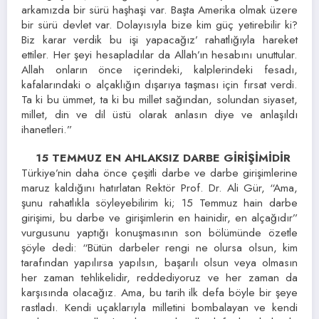
arkamızda bir sürü haşhaşi var. Başta Amerika olmak üzere
bir sürü devlet var. Dolayısıyla bize kim güç yetirebilir ki?
Biz karar verdik bu işi yapacağız’ rahatlığıyla hareket
ettiler. Her şeyi hesapladılar da Allah’ın hesabını unuttular.
Allah onların önce içerindeki, kalplerindeki fesadı,
kafalarındaki o alçaklığın dışarıya taşması için fırsat verdi.
Ta ki bu ümmet, ta ki bu millet sağından, solundan siyaset,
millet, din ve dil üstü olarak anlasın diye ve anlaşıldı
ihanetleri.”
15 TEMMUZ EN AHLAKSIZ DARBE GİRİŞİMİDİR
Türkiye’nin daha önce çeşitli darbe ve darbe girişimlerine
maruz kaldığını hatırlatan Rektör Prof. Dr. Ali Gür, “Ama,
şunu rahatlıkla söyleyebilirim ki; 15 Temmuz hain darbe
girişimi, bu darbe ve girişimlerin en hainidir, en alçağıdır”
vurgusunu yaptığı konuşmasının son bölümünde özetle
şöyle dedi: “Bütün darbeler rengi ne olursa olsun, kim
tarafından yapılırsa yapılsın, başarılı olsun veya olmasın
her zaman tehlikelidir, reddediyoruz ve her zaman da
karşısında olacağız. Ama, bu tarih ilk defa böyle bir şeye
rastladı. Kendi uçaklarıyla milletini bombalayan ve kendi