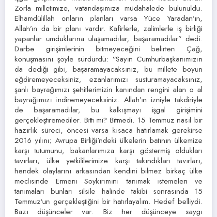
Zorla milletimize, vatandaşımıza müdahalede bulunuldu.
Elhamdülillah onların planları varsa Yüce Yaradan’ın,
Allah’ın da bir planı vardır. Kafirlerle, zalimlerle iş birliği
yapanlar umduklarına ulaşamadılar, başaramadılar” dedi.
Darbe girişimlerinin bitmeyeceğini belirten Çağ,
konuşmasını şöyle sürdürdü: “Sayın Cumhurbaşkanımızın
da dediği gibi, başaramayacaksınız, bu millete boyun
eğdiremeyeceksiniz, ezanlarımızı susturamayacaksınız,
şanlı bayrağımızı şehitlerimizin kanından rengini alan o al
bayrağımızı indiremeyeceksiniz. Allah’ın izniyle takdiriyle
de başaramadılar, bu kalkışmayı işgal girişimini
gerçekleştiremediler. Bitti mi? Bitmedi. 15 Temmuz nasıl bir
hazırlık süreci, öncesi varsa kısaca hatırlamak gerekirse
2016 yılını; Avrupa Birliği’ndeki ülkelerin batının ülkemize
karşı tutumunu, bakanlarımıza karşı göstermiş oldukları
tavırları, ülke yetkililerimize karşı takındıkları tavırları,
hendek olaylarını arkasından kendini bilmez birkaç ülke
meclisinde Ermeni Soykırımını tanımak istemeleri ve
tanımaları bunları silsile halinde takibi sonrasında 15
Temmuz’un gerçekleştiğini bir hatırlayalım. Hedef belliydi.
Bazı düşünceler var. Biz her düşünceye saygı