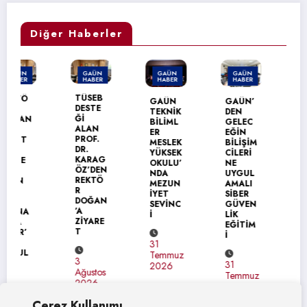
Diğer Haberler
GAÜN
GAÜN
GAÜN
GAÜN
HABER
HABER
HABER
HABER
GAÜN’
TÜSEB
GAÜN
GAÜN’
DEN
DESTE
TEKNİK
DEN
ÜRDÜN
Ğİ
BİLİML
GELEC
ÜNİVER
ALAN
ER
EĞİN
SİTESİ
PROF.
MESLEK
BİLİŞİM
NE
DR.
YÜKSEK
CİLERİ
ERASM
KARAG
OKULU’
NE
US+
ÖZ’DEN
NDA
UYGUL
ZİYARE
REKTÖ
MEZUN
AMALI
Tİ
R
İYET
SİBER
DOĞAN
SEVİNC
GÜVEN
’A
İ
LİK
31
ZİYARE
EĞİTİM
Temmuz
T
İ
2026
31
Temmuz
3
31
2026
Ağustos
Temmuz
2026
2026
Çerez Kullanımı