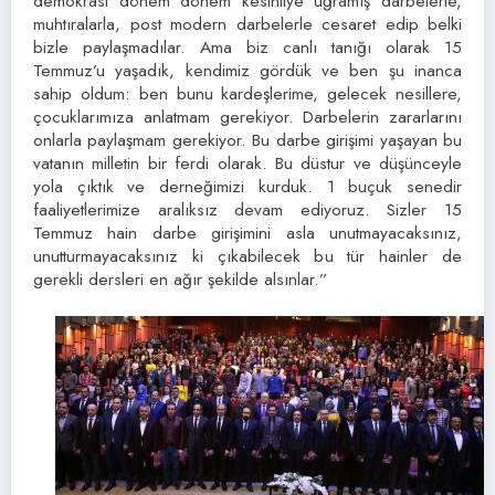
demokrasi dönem dönem kesintiye uğramış darbelerle,
muhtıralarla, post modern darbelerle cesaret edip belki
bizle paylaşmadılar. Ama biz canlı tanığı olarak 15
Temmuz’u yaşadık, kendimiz gördük ve ben şu inanca
sahip oldum: ben bunu kardeşlerime, gelecek nesillere,
çocuklarımıza anlatmam gerekiyor. Darbelerin zararlarını
onlarla paylaşmam gerekiyor. Bu darbe girişimi yaşayan bu
vatanın milletin bir ferdi olarak. Bu düstur ve düşünceyle
yola çıktık ve derneğimizi kurduk. 1 buçuk senedir
faaliyetlerimize aralıksız devam ediyoruz. Sizler 15
Temmuz hain darbe girişimini asla unutmayacaksınız,
unutturmayacaksınız ki çıkabilecek bu tür hainler de
gerekli dersleri en ağır şekilde alsınlar.”