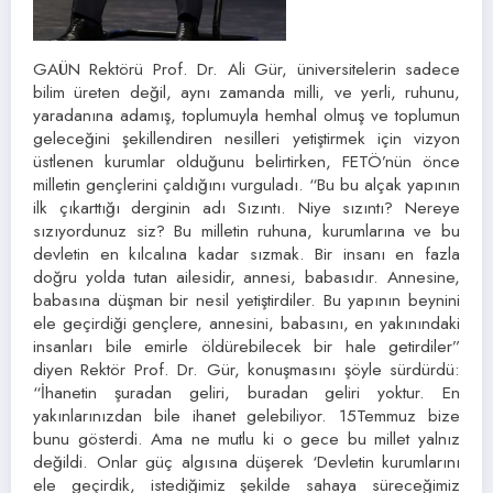
GAÜN Rektörü Prof. Dr. Ali Gür, üniversitelerin sadece
bilim üreten değil, aynı zamanda milli, ve yerli, ruhunu,
yaradanına adamış, toplumuyla hemhal olmuş ve toplumun
geleceğini şekillendiren nesilleri yetiştirmek için vizyon
üstlenen kurumlar olduğunu belirtirken, FETÖ’nün önce
milletin gençlerini çaldığını vurguladı. “Bu bu alçak yapının
ilk çıkarttığı derginin adı Sızıntı. Niye sızıntı? Nereye
sızıyordunuz siz? Bu milletin ruhuna, kurumlarına ve bu
devletin en kılcalına kadar sızmak. Bir insanı en fazla
doğru yolda tutan ailesidir, annesi, babasıdır. Annesine,
babasına düşman bir nesil yetiştirdiler. Bu yapının beynini
ele geçirdiği gençlere, annesini, babasını, en yakınındaki
insanları bile emirle öldürebilecek bir hale getirdiler”
diyen Rektör Prof. Dr. Gür, konuşmasını şöyle sürdürdü:
“İhanetin şuradan geliri, buradan geliri yoktur. En
yakınlarınızdan bile ihanet gelebiliyor. 15Temmuz bize
bunu gösterdi. Ama ne mutlu ki o gece bu millet yalnız
değildi. Onlar güç algısına düşerek ‘Devletin kurumlarını
ele geçirdik, istediğimiz şekilde sahaya süreceğimiz