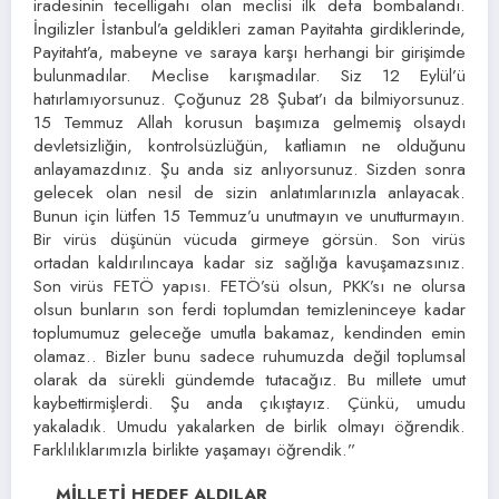
iradesinin tecelligahı olan meclisi ilk defa bombalandı.
İngilizler İstanbul’a geldikleri zaman Payitahta girdiklerinde,
Payitaht’a, mabeyne ve saraya karşı herhangi bir girişimde
bulunmadılar. Meclise karışmadılar. Siz 12 Eylül’ü
hatırlamıyorsunuz. Çoğunuz 28 Şubat’ı da bilmiyorsunuz.
15 Temmuz Allah korusun başımıza gelmemiş olsaydı
devletsizliğin, kontrolsüzlüğün, katliamın ne olduğunu
anlayamazdınız. Şu anda siz anlıyorsunuz. Sizden sonra
gelecek olan nesil de sizin anlatımlarınızla anlayacak.
Bunun için lütfen 15 Temmuz’u unutmayın ve unutturmayın.
Bir virüs düşünün vücuda girmeye görsün. Son virüs
ortadan kaldırılıncaya kadar siz sağlığa kavuşamazsınız.
Son virüs FETÖ yapısı. FETÖ’sü olsun, PKK’sı ne olursa
olsun bunların son ferdi toplumdan temizleninceye kadar
toplumumuz geleceğe umutla bakamaz, kendinden emin
olamaz.. Bizler bunu sadece ruhumuzda değil toplumsal
olarak da sürekli gündemde tutacağız. Bu millete umut
kaybettirmişlerdi. Şu anda çıkıştayız. Çünkü, umudu
yakaladık. Umudu yakalarken de birlik olmayı öğrendik.
Farklılıklarımızla birlikte yaşamayı öğrendik.”
MİLLETİ HEDEF ALDILAR