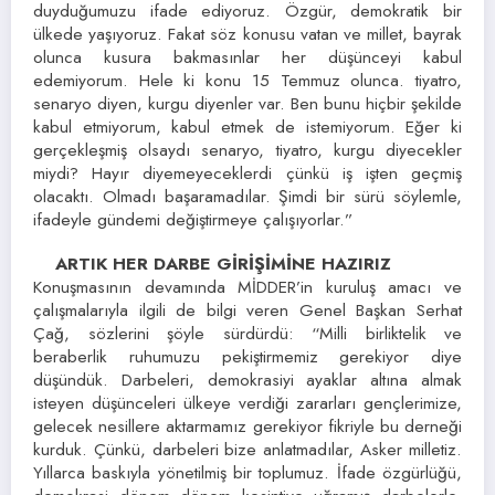
duyduğumuzu ifade ediyoruz. Özgür, demokratik bir
ülkede yaşıyoruz. Fakat söz konusu vatan ve millet, bayrak
olunca kusura bakmasınlar her düşünceyi kabul
edemiyorum. Hele ki konu 15 Temmuz olunca. tiyatro,
senaryo diyen, kurgu diyenler var. Ben bunu hiçbir şekilde
kabul etmiyorum, kabul etmek de istemiyorum. Eğer ki
gerçekleşmiş olsaydı senaryo, tiyatro, kurgu diyecekler
miydi? Hayır diyemeyeceklerdi çünkü iş işten geçmiş
olacaktı. Olmadı başaramadılar. Şimdi bir sürü söylemle,
ifadeyle gündemi değiştirmeye çalışıyorlar.”
ARTIK HER DARBE GİRİŞİMİNE HAZIRIZ
Konuşmasının devamında MİDDER’in kuruluş amacı ve
çalışmalarıyla ilgili de bilgi veren Genel Başkan Serhat
Çağ, sözlerini şöyle sürdürdü: “Milli birliktelik ve
beraberlik ruhumuzu pekiştirmemiz gerekiyor diye
düşündük. Darbeleri, demokrasiyi ayaklar altına almak
isteyen düşünceleri ülkeye verdiği zararları gençlerimize,
gelecek nesillere aktarmamız gerekiyor fikriyle bu derneği
kurduk. Çünkü, darbeleri bize anlatmadılar, Asker milletiz.
Yıllarca baskıyla yönetilmiş bir toplumuz. İfade özgürlüğü,