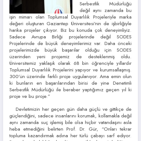
Serbestlik Müdürlüğü
değil aynı zamanda bu
işin mimarı olan Toplumsal Duyarlılık Projeleriyle marka
değeri oluşturan Gaziantep Üniversitesi’nin de işbirliğiyle
harika projeler çıkıyor. Biz bu konuda çok deneyimliyiz.
Sadece Avrupa Birliği projelerinde değil SODES
Projelerinde de büyük deneyimlerimiz var. Daha önceki
projelerimizde büyük başarılar olduğu için SODES
üzerinden yeni projemiz de desteklenmiş oldu.
Üniversitemiz yaklaşık olarak 68 bin öğrenciyle yıllardır
Toplumsal Duyarlılık Projelerini yapıyor ve kurumsallaşmış.
300’ün üzerinde farklı proje uygulanıyor. Ama emin olun
ki bunların en başarılarından birisi de yine Denetimli
Serbestlik Müdürlüğü ile beraber yaptığımız geçen yıl ki
proje ve bu proje.”
Devletimizin her geçen gün daha güçlü ve gittikçe de
güçlendiğini, sadece insanlarını korumak, kollamakla değil
aynı zamanda suç işlemiş bile olsa hiçbir vatandaşını asla
heba etmediğini belirten Prof. Dr. Gür, “Onları tekrar
topluma kazandırmak adına her türlü çabayı sarf ediyor.