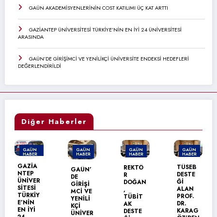
GAÜN AKADEMİSYENLERİNİN COST KATILIMI ÜÇ KAT ARTTI
GAZİANTEP ÜNİVERSİTESİ TÜRKİYE’NİN EN İYİ 24 ÜNİVERSİTESİ
ARASINDA
GAÜN’DE GİRİŞİMCİ VE YENİLİKÇİ ÜNİVERSİTE ENDEKSİ HEDEFLERİ
DEĞERLENDİRİLDİ
Diğer Haberler
GAÜN
GAÜN
GAÜN
GAÜN
HABER
HABER
HABER
HABER
TÜSEB
REKTÖ
GAÜN’
GAÜN
DESTE
R
DE
TEKNİK
Ğİ
DOĞAN
GİRİŞİ
BİLİML
ALAN
,
MCİ VE
ER
PROF.
TÜBİT
YENİLİ
MESLEK
DR.
AK
KÇİ
YÜKSEK
KARAG
DESTE
ÜNİVER
OKULU’