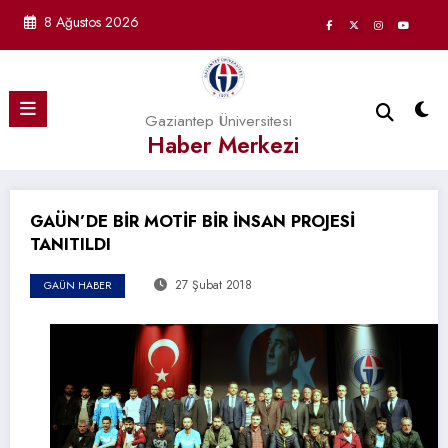
İçeriğe
8 Ağustos 2026
atla
Gaziantep Üniversitesi
Haber Merkezi
GAÜN’DE BİR MOTİF BİR İNSAN PROJESİ
TANITILDI
27 Şubat 2018
GAÜN HABER