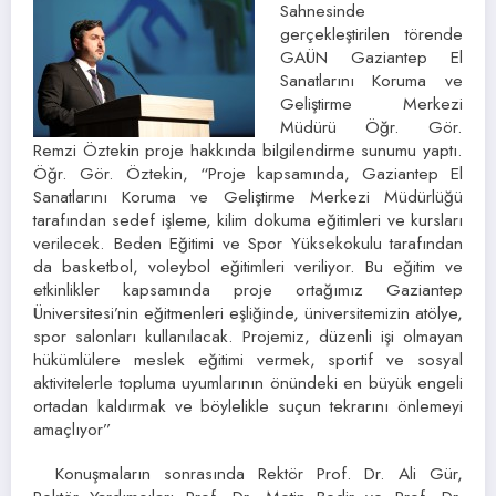
Sahnesinde
gerçekleştirilen törende
GAÜN Gaziantep El
Sanatlarını Koruma ve
Geliştirme Merkezi
Müdürü Öğr. Gör.
Remzi Öztekin proje hakkında bilgilendirme sunumu yaptı.
Öğr. Gör. Öztekin, “Proje kapsamında, Gaziantep El
Sanatlarını Koruma ve Geliştirme Merkezi Müdürlüğü
tarafından sedef işleme, kilim dokuma eğitimleri ve kursları
verilecek. Beden Eğitimi ve Spor Yüksekokulu tarafından
da basketbol, voleybol eğitimleri veriliyor. Bu eğitim ve
etkinlikler kapsamında proje ortağımız Gaziantep
Üniversitesi’nin eğitmenleri eşliğinde, üniversitemizin atölye,
spor salonları kullanılacak. Projemiz, düzenli işi olmayan
hükümlülere meslek eğitimi vermek, sportif ve sosyal
aktivitelerle topluma uyumlarının önündeki en büyük engeli
ortadan kaldırmak ve böylelikle suçun tekrarını önlemeyi
amaçlıyor”
Konuşmaların sonrasında Rektör Prof. Dr. Ali Gür,