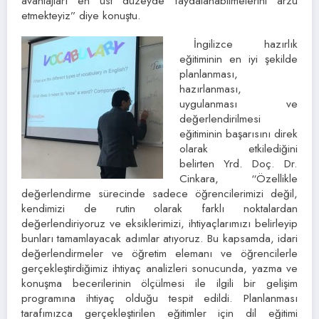
avantajları en üst düzeyde faydalanabilmelerini arzu
etmekteyiz” diye konuştu.
İngilizce hazırlık
eğitiminin en iyi şekilde
planlanması,
hazırlanması,
uygulanması ve
değerlendirilmesi
eğitiminin başarısını direk
olarak etkilediğini
belirten Yrd. Doç. Dr.
Cinkara, “Özellikle
değerlendirme sürecinde sadece öğrencilerimizi değil,
kendimizi de rutin olarak farklı noktalardan
değerlendiriyoruz ve eksiklerimizi, ihtiyaçlarımızı belirleyip
bunları tamamlayacak adımlar atıyoruz. Bu kapsamda, idari
değerlendirmeler ve öğretim elemanı ve öğrencilerle
gerçekleştirdiğimiz ihtiyaç analizleri sonucunda, yazma ve
konuşma becerilerinin ölçülmesi ile ilgili bir gelişim
programına ihtiyaç olduğu tespit edildi. Planlanması
tarafımızca gerçekleştirilen eğitimler için dil eğitimi