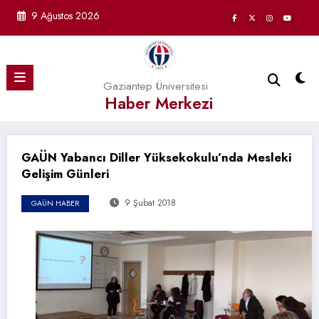
İçeriğe
9 Ağustos 2026
atla
Gaziantep Üniversitesi
Haber Merkezi
GAÜN Yabancı Diller Yüksekokulu’nda Mesleki
Gelişim Günleri
9 Şubat 2018
GAÜN HABER