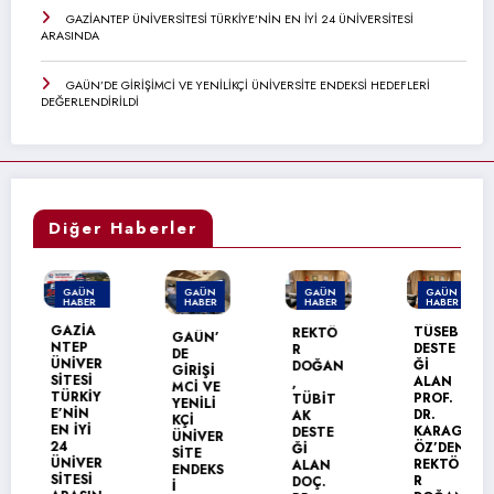
GAZİANTEP ÜNİVERSİTESİ TÜRKİYE’NİN EN İYİ 24 ÜNİVERSİTESİ
ARASINDA
GAÜN’DE GİRİŞİMCİ VE YENİLİKÇİ ÜNİVERSİTE ENDEKSİ HEDEFLERİ
DEĞERLENDİRİLDİ
Diğer Haberler
GAÜN
GAÜN
GAÜN
GAÜN
HABER
HABER
HABER
HABER
MANŞET
GAZİA
TÜSEB
REKTÖ
GAÜN’
NTEP
DESTE
R
DE
ÜNİVER
Ğİ
DOĞAN
GİRİŞİ
SİTESİ
ALAN
,
MCİ VE
TÜRKİY
PROF.
TÜBİT
YENİLİ
E’NİN
DR.
AK
KÇİ
EN İYİ
KARAG
DESTE
ÜNİVER
24
ÖZ’DEN
Ğİ
SİTE
ÜNİVER
REKTÖ
ALAN
ENDEKS
SİTESİ
R
DOÇ.
İ