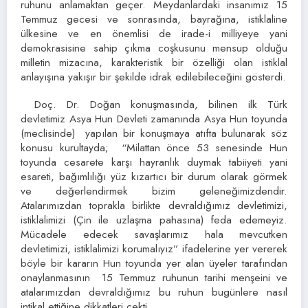
ruhunu anlamaktan geçer. Meydanlardaki insanımız 15
Temmuz gecesi ve sonrasında, bayrağına, istiklaline
ülkesine ve en önemlisi de irade-i milliyeye yani
demokrasisine sahip çıkma coşkusunu mensup olduğu
milletin mizacına, karakteristik bir özelliği olan istiklal
anlayışına yakışır bir şekilde idrak edilebileceğini gösterdi.
Doç. Dr. Doğan konuşmasında, bilinen ilk Türk
devletimiz Asya Hun Devleti zamanında Asya Hun toyunda
(meclisinde) yapılan bir konuşmaya atıfta bulunarak söz
konusu kurultayda; “Milattan önce 53 senesinde Hun
toyunda cesarete karşı hayranlık duymak tabiiyeti yani
esareti, bağımlılığı yüz kızartıcı bir durum olarak görmek
ve değerlendirmek bizim geleneğimizdendir.
Atalarımızdan toprakla birlikte devraldığımız devletimizi,
istiklalimizi (Çin ile uzlaşma pahasına) feda edemeyiz.
Mücadele edecek savaşlarımız hala mevcutken
devletimizi, istiklalimizi korumalıyız” ifadelerine yer vererek
böyle bir kararın Hun toyunda yer alan üyeler tarafından
onaylanmasının 15 Temmuz ruhunun tarihi menşeini ve
atalarımızdan devraldığımız bu ruhun bugünlere nasıl
intikal ettiğine dikkatleri çekti.