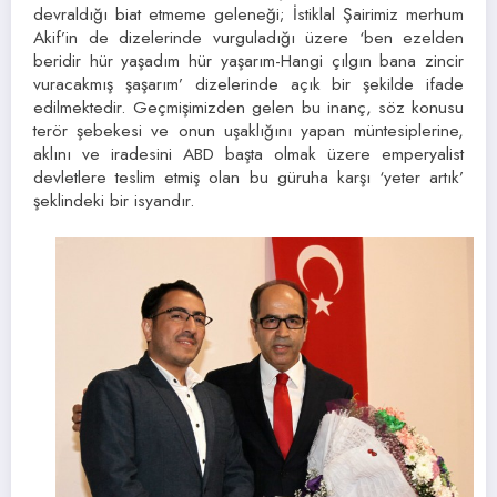
devraldığı biat etmeme geleneği; İstiklal Şairimiz merhum
Akif’in de dizelerinde vurguladığı üzere ‘ben ezelden
beridir hür yaşadım hür yaşarım-Hangi çılgın bana zincir
vuracakmış şaşarım’ dizelerinde açık bir şekilde ifade
edilmektedir. Geçmişimizden gelen bu inanç, söz konusu
terör şebekesi ve onun uşaklığını yapan müntesiplerine,
aklını ve iradesini ABD başta olmak üzere emperyalist
devletlere teslim etmiş olan bu güruha karşı ‘yeter artık’
şeklindeki bir isyandır.