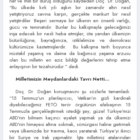
net ve milli bir duruş olduğunu kaydeden Doç. Dr. Doğan,
“Bu ülkede kırk yılı aşkın bir zamandır altın nesil
yetiştiriyoruz savına karşın, gerçekte mankurt bir nesil
yetiştirdiler. Beşeri sermaye bir ülkenin en önemli varlığı,
gücü ve teminatıdır. Bunlar bu kalkışmayla geleceğimizi
inşa edecek bir nesli heba etmişler, öte yandan ülkemizin
bütünlüğüne, bayrağımıza, istiklalimize ve demokrasi
kültürümüze kastetmişlerdir. Bu kalkışma tarih boyunca
müstakil yaşamış ve daima da bağımsız yaşama arzusu
olan bu milletin en aziz bildiği değerlerini tahrip etme
anlayışının bir tezahürüdür.” dedi.
Milletimizin Meydanlardaki Tavrı Netti…
Doç. Dr. Doğan konuşmasını şu sözlerle tamamladı:
“15 Temmuz’un planlayıcısı, Vatikan’ın gizli kardinali
diyebileceğimiz FETÖ terör örgütünün elebaşının 15
Temmuzla gerçekleştirmek istediği şey; güzel Türkiye’mizi
ABD’nin bilmem kaçıncı eyaleti yapmak ya da ülkemizi
ABD’nin himayesi altına sokmak, sömürgesi haline getirmek
veya ülkemizde bir travma, kaos yaratarak Türkiye’yi ikinci
bir Suriye ve Irak yapmaktır. İşte milletimiz atalarından