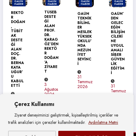
GAÜN
GAÜN
GAÜN
GAÜN
HABER
HABER
HABER
HABER
GAÜN’
TÜSEB
GAÜN
GAÜN’
DEN
DESTE
TEKNİK
DEN
ÜRDÜN
Ğİ
BİLİML
GELEC
ÜNİVER
ALAN
ER
EĞİN
SİTESİ
PROF.
MESLEK
BİLİŞİM
NE
DR.
YÜKSEK
CİLERİ
ERASM
KARAG
OKULU’
NE
US+
ÖZ’DEN
NDA
UYGUL
ZİYARE
REKTÖ
MEZUN
AMALI
Tİ
R
İYET
SİBER
DOĞAN
SEVİNC
GÜVEN
’A
İ
LİK
31
ZİYARE
EĞİTİM
Temmuz
T
İ
2026
31
Temmuz
3
31
2026
Ağustos
Temmuz
2026
2026
Çerez Kullanımı
Ziyaret deneyiminizi geliştirmek, kişiselleştirilmiş içerikler ve
trafik analizleri için çerezler kullanılmaktadır.
Aydınlatma Metni
© Gaziantep Üniversitesi Basın Yayın ve Halkla İlişkiler Müdürlüğü