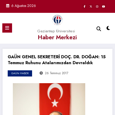
İçeriğe
6 Ağustos 2026
atla
Gaziantep Üniversitesi
Haber Merkezi
GAÜN GENEL SEKRETERİ DOÇ. DR. DOĞAN: 15
Temmuz Ruhunu Atalarımızdan Devraldık
26 Temmuz 2017
GAÜN HABER