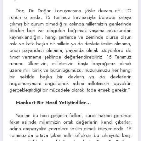
Doç. Dr. Doğan konuşmasına şöyle devam etti: “O
ruhun o anda, 15 Temmuz travmasıyla beraber ortaya
çıkmış bir durum olmadığını aslında milletimizin genlerinde
öteden beri var olagelen bağımsız yaşama arzusundan
kaynaklandığını, hangi şartlarda ve zeminde olursa olsun
asla ve kat’a başka bir millete ya da devlete teslim olmama,
onun payandası olmama, payanda olmak isteyenlere de
fırsat vermeme şeklinde değerlendirebiliriz. 15 Temmuz
ruhunu ülkemizin, milletimizin başta bayrağımız olmak
üzere milli birlik ve bütünlüğümüzü, huzurumuzu her hangi
bir şekilde başka bir devletin ya da devletlerin
hegemonyasını engellemek adına milletimizin topyekûn
gerçekleştirdiği bir mücadele olarak ifade etmek gerekir.”
Mankurt Bir Nesil Yetiştirdiler…
Yapılan bu hain girişimin failleri, sureti haktan görünüp
fakat aslında milletimizin ortak değerlerini kendi çıkarları
adına emperyalist çevrelere teslim etmek isteyenlerdir. 15
Temmuz’da ortaya çıkan milli refleksin bu zihniyete karşı