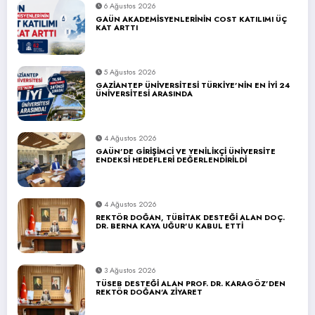
6 Ağustos 2026
GAÜN AKADEMİSYENLERİNİN COST KATILIMI ÜÇ
KAT ARTTI
5 Ağustos 2026
GAZİANTEP ÜNİVERSİTESİ TÜRKİYE’NİN EN İYİ 24
ÜNİVERSİTESİ ARASINDA
4 Ağustos 2026
GAÜN’DE GİRİŞİMCİ VE YENİLİKÇİ ÜNİVERSİTE
ENDEKSİ HEDEFLERİ DEĞERLENDİRİLDİ
4 Ağustos 2026
REKTÖR DOĞAN, TÜBİTAK DESTEĞİ ALAN DOÇ.
DR. BERNA KAYA UĞUR’U KABUL ETTİ
3 Ağustos 2026
TÜSEB DESTEĞİ ALAN PROF. DR. KARAGÖZ’DEN
REKTÖR DOĞAN’A ZİYARET