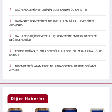
GAÜN AKADEMİSYENLERİNİN COST KATILIMI ÜÇ KAT ARTTI
GAZİANTEP ÜNİVERSİTESİ TÜRKİYE’NİN EN İYİ 24 ÜNİVERSİTESİ
ARASINDA
GAÜN’DE GİRİŞİMCİ VE YENİLİKÇİ ÜNİVERSİTE ENDEKSİ HEDEFLERİ
DEĞERLENDİRİLDİ
REKTÖR DOĞAN, TÜBİTAK DESTEĞİ ALAN DOÇ. DR. BERNA KAYA UĞUR’U
KABUL ETTİ
TÜSEB DESTEĞİ ALAN PROF. DR. KARAGÖZ’DEN REKTÖR DOĞAN’A
ZİYARET
Diğer Haberler