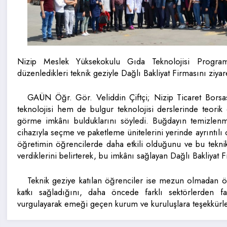
Nizip Meslek Yüksekokulu Gıda Teknolojisi Programı 
düzenledikleri teknik geziyle Dağlı Bakliyat Firmasını ziy
GAÜN Öğr. Gör. Veliddin Çiftçi; Nizip Ticaret Borsas
teknolojisi hem de bulgur teknolojisi derslerinde teorik o
görme imkânı bulduklarını söyledi. Buğdayın temizlenm
cihazıyla seçme ve paketleme ünitelerini yerinde ayrıntılı o
öğretimin öğrencilerde daha etkili olduğunu ve bu tekn
verdiklerini belirterek, bu imkânı sağlayan Dağlı Bakliyat 
Teknik geziye katılan öğrenciler ise mezun olmadan ö
katkı sağladığını, daha öncede farklı sektörlerden fa
vurgulayarak emeği geçen kurum ve kuruluşlara teşekkürleri