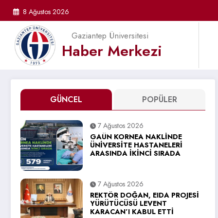
İçeriğe
8 Ağustos 2026
atla
Gaziantep Üniversitesi
Haber Merkezi
GÜNCEL
POPÜLER
7 Ağustos 2026
GAÜN KORNEA NAKLİNDE
ÜNİVERSİTE HASTANELERİ
ARASINDA İKİNCİ SIRADA
7 Ağustos 2026
REKTÖR DOĞAN, EIDA PROJESİ
YÜRÜTÜCÜSÜ LEVENT
KARACAN’I KABUL ETTİ