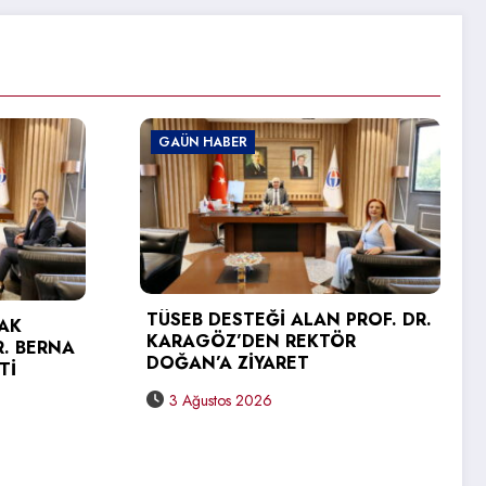
R
GAÜN HABER
TEĞİ ALAN PROF. DR.
DEN REKTÖR
GAÜN TEKNİK BİLİMLER 
ZİYARET
YÜKSEKOKULU’NDA MEZU
SEVİNCİ
 2026
31 Temmuz 2026