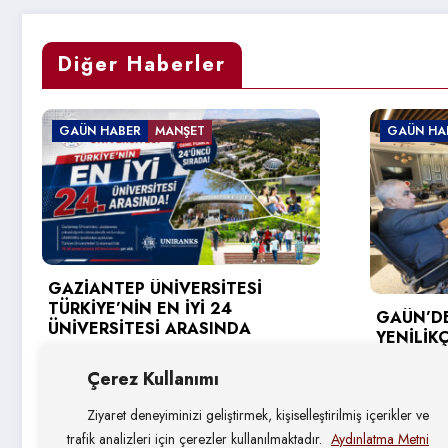
Diğer Haberler
GAÜN HABER
İTESİ
24
GAÜN’DE GİRİŞİMCİ VE
INDA
YENİLİKÇİ ÜNİVERSİTE ENDEKSİ
HEDEFLERİ DEĞERLENDİRİLDİ
Çerez Kullanımı
4 Ağustos 2026
Ziyaret deneyiminizi geliştirmek, kişiselleştirilmiş içerikler ve
trafik analizleri için çerezler kullanılmaktadır.
Aydınlatma Metni