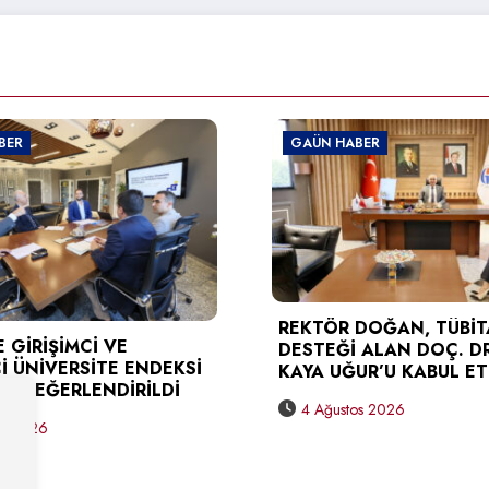
GAÜN HABER
GAÜN HABE
TÜSEB DES
REKTÖR DOĞAN, TÜBİTAK
KARAGÖZ’
DESTEĞİ ALAN DOÇ. DR. BERNA
DOĞAN’A 
KAYA UĞUR’U KABUL ETTİ
3 Ağustos
4 Ağustos 2026