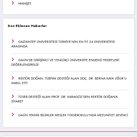
MANŞET
Son Eklenen Haberler
GAZİANTEP ÜNİVERSİTESİ TÜRKİYE’NİN EN İYİ 24 ÜNİVERSİTESİ
ARASINDA
GAÜN’DE GİRİŞİMCİ VE YENİLİKÇİ ÜNİVERSİTE ENDEKSİ HEDEFLERİ
DEĞERLENDİRİLDİ
REKTÖR DOĞAN, TÜBİTAK DESTEĞİ ALAN DOÇ. DR. BERNA KAYA UĞUR’U
KABUL ETTİ
TÜSEB DESTEĞİ ALAN PROF. DR. KARAGÖZ’DEN REKTÖR DOĞAN’A
ZİYARET
GAÜN TEKNİK BİLİMLER MESLEK YÜKSEKOKULU’NDA MEZUNİYET SEVİNCİ