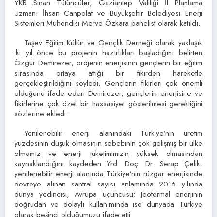
YKB Sinan Tütüncüler, Gaziantep Valiliği İl Planlama
Uzmanı İhsan Canpolat ve Büyükşehir Belediyesi Enerji
Sistemleri Mühendisi Merve Özkara panelist olarak katıldı.
Taşev Eğitim Kültür ve Gençlik Derneği olarak yaklaşık
iki yıl önce bu projenin hazırlıkları başladığını belirten
Özgür Demirezer, projenin enerjisinin gençlerin bir eğitim
sırasında ortaya attığı bir fikirden hareketle
gerçekleştirildiğini söyledi. Gençlerin fikirleri çok önemli
olduğunu ifade eden Demirezer, gençlerin enerjisine ve
fikirlerine çok özel bir hassasiyet gösterilmesi gerektiğini
sözlerine ekledi.
Yenilenebilir enerji alanındaki Türkiye’nin üretim
yüzdesinin düşük olmasının sebebinin çok gelişmiş bir ülke
olmamız ve enerji tüketimimizin yüksek olmasından
kaynaklandığını kaydeden Yrd. Doç. Dr. Serap Çelik,
yenilenebilir enerji alanında Türkiye’nin rüzgar enerjisinde
devreye alınan santral sayısı anlamında 2016 yılında
dünya yedincisi, Avrupa üçüncüsü; Jeotermal enerjinin
doğrudan ve dolaylı kullanımında ise dünyada Türkiye
olarak beşinci olduğumuzu ifade etti.