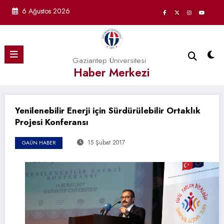
İçeriğe
6 Ağustos 2026
atla
Gaziantep Üniversitesi
Haber Merkezi
Yenilenebilir Enerji için Sürdürülebilir Ortaklık
Projesi Konferansı
15 Şubat 2017
GAÜN HABER