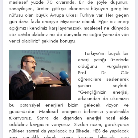
maalesef yüzde 70 civarında. Bir de şöyle düşünün;
sanayileşen, üreten gittikçe ekonomisi büyüyen genç bir
nüfusu olan büyük Avrupa ülkesi Türkiye var. Her geçen
gün daha fazla enerjiye ihtiyacımız olacak. Eğer biz enerji
açığımızı kendimiz karşılayamazsak maalesef ne dünyada
söz sahibi olabiliriz ne de dünyada ve coğrafyamızda yön
verici olabiliriz” şeklinde konuştu.
Türkiye’nin büyük bir
enerji yatağı üzerinde
olduğunu vurgulayan
Prof. Dr. Gür
öğrencilere seslenerek
şunları söyledi:
“Gençliğinizin enerjisi,
arkasından da ülkemizin
bu potansiyel enerjileri bizim gelecek vizyon ve
gücümüzdür. Maalesef enerjimizi birbirimizi yıpratmakla
tüketiyoruz. Sonra da dışarıdan enerjiyi nasıl elde
edebiliriz kavgasını veriyoruz. Sizden ricam; gerekiyorsa
nükleer santral da yapılacak bu ülkede, HES de yapılacak
ama öncelikli olarak çevre koruma bilinciyle geri