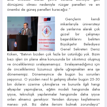
dönüşümü olması nedeniyle rüzgar panelleri ve en
önemlisi de güneş panelleri kuracağız.”
Gençlerin kendi
imkanlarıyla üniversiteyi
de yanlarına alarak çok
güzel bir çalışmayı
başardıklarını belirten
Büyükşehir Belediyesi
Genel Sekreteri Deniz
Köken, “Batının bizden çok fazla bir üstünlüğü yok. Bizim
bazı işleri ön plana alma konusunda bir sıkıntımız oluşmuş
ve önceliklerimizi sıralayamamışız. Sıralayamadığımız için
de önceliklerimiz lüzumsuz işlerle uğraşmaktan ana işe
dönememişiz. Dönemeyince de bugün bu sorunları
yaşıyoruz. O yüzden nasıl ki gelişmiş ülkeler bugün 25-30
bin doların üzerine çıkmışlarsa ve bununla ilgili hangi
altyapılar yapmışlarsa, eğitim modeli hangisinde daha
iyiyse, teknolojik yapılanmalar hangisinde daha iyiyse
onları almamız gerekiyor. Yeniden dünyayı keşfetmenin
manası yok. Biz daha ilerisini bulmak zorundayız”