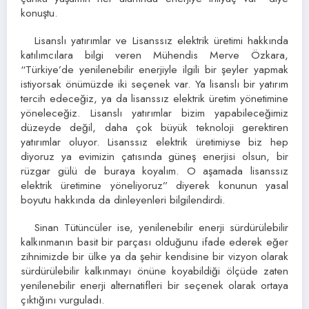
konuştu.
Lisanslı yatırımlar ve Lisanssız elektrik üretimi hakkında
katılımcılara bilgi veren Mühendis Merve Özkara,
“Türkiye’de yenilenebilir enerjiyle ilgili bir şeyler yapmak
istiyorsak önümüzde iki seçenek var. Ya lisanslı bir yatırım
tercih edeceğiz, ya da lisanssız elektrik üretim yönetimine
yöneleceğiz. Lisanslı yatırımlar bizim yapabileceğimiz
düzeyde değil, daha çok büyük teknoloji gerektiren
yatırımlar oluyor. Lisanssız elektrik üretimiyse biz hep
diyoruz ya evimizin çatısında güneş enerjisi olsun, bir
rüzgar gülü de buraya koyalım. O aşamada lisanssız
elektrik üretimine yöneliyoruz” diyerek konunun yasal
boyutu hakkında da dinleyenleri bilgilendirdi.
Sinan Tütüncüler ise, yenilenebilir enerji sürdürülebilir
kalkınmanın basit bir parçası olduğunu ifade ederek eğer
zihnimizde bir ülke ya da şehir kendisine bir vizyon olarak
sürdürülebilir kalkınmayı önüne koyabildiği ölçüde zaten
yenilenebilir enerji alternatifleri bir seçenek olarak ortaya
çıktığını vurguladı.