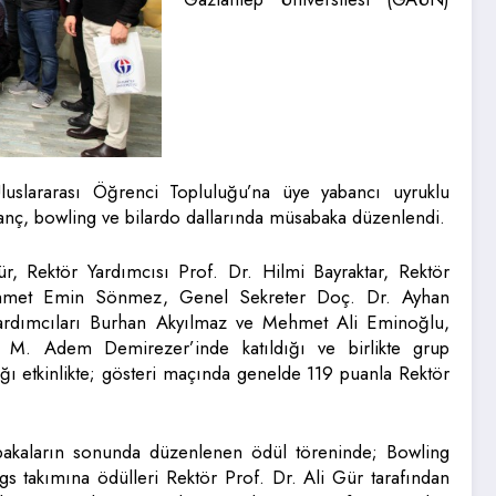
luslararası Öğrenci Topluluğu’na üye yabancı uyruklu
anç, bowling ve bilardo dallarında müsabaka düzenlendi.
r, Rektör Yardımcısı Prof. Dr. Hilmi Bayraktar, Rektör
hmet Emin Sönmez, Genel Sekreter Doç. Dr. Ayhan
ardımcıları Burhan Akyılmaz ve Mehmet Ali Eminoğlu,
M. Adem Demirezer’inde katıldığı ve birlikte grup
ğı etkinlikte; gösteri maçında genelde 119 puanla Rektör
kaların sonunda düzenlenen ödül töreninde; Bowling
gs takımına ödülleri Rektör Prof. Dr. Ali Gür tarafından