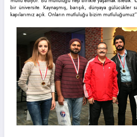
mutlu ediyor. Bu mutluluğu hep birlikte yaşamak istedik. Üni
bir üniversite. Kaynaşmış, barışık, dünyaya gülücükler s
kapılarımız açık. Onların mutluluğu bizim mutluluğumuz”