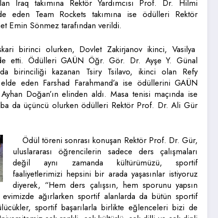
 olan Iraq takımına Rektör Yardımcısı Prof. Dr. Hilmi
lde eden Team Rockets takımına ise ödülleri Rektör
t Emin Sönmez tarafından verildi.
ari birinci olurken, Dovlet Zakirjanov ikinci, Vasilya
de etti. Ödülleri GAÜN Öğr. Gör. Dr. Ayşe Y. Günal
oda birinciliği kazanan Tsiry Tsilavo, ikinci olan Refy
 elde eden Farshad Farahmand’a ise ödüllerini GAÜN
 Ayhan Doğan’ın elinden aldı. Masa tenisi maçında ise
ba da üçüncü olurken ödülleri Rektör Prof. Dr. Ali Gür
Ödül töreni sonrası konuşan Rektör Prof. Dr. Gür,
uluslararası öğrencilerin sadece ders çalışmaları
değil aynı zamanda kültürümüzü, sportif
faaliyetlerimizi hepsini bir arada yaşasınlar istiyoruz
diyerek, “Hem ders çalışsın, hem sporunu yapsın
evimizde ağırlarken sportif alanlarda da bütün sportif
ücükler, sportif başarılarla birlikte eğlenceleri bizi de