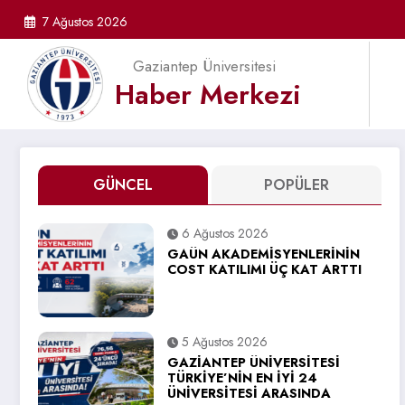
İçeriğe
7 Ağustos 2026
atla
Gaziantep Üniversitesi
Haber Merkezi
GÜNCEL
POPÜLER
6 Ağustos 2026
GAÜN AKADEMİSYENLERİNİN
COST KATILIMI ÜÇ KAT ARTTI
5 Ağustos 2026
GAZİANTEP ÜNİVERSİTESİ
TÜRKİYE’NİN EN İYİ 24
ÜNİVERSİTESİ ARASINDA