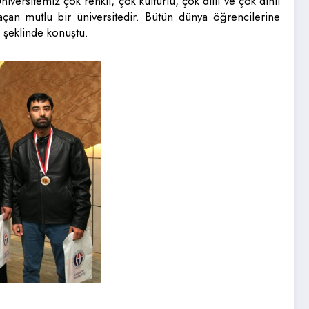
versitemiz çok renkli, çok kültürlü, çok dilli ve çok dinli
açan mutlu bir üniversitedir. Bütün dünya öğrencilerine
 şeklinde konuştu.