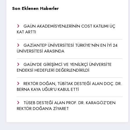
Son Eklenen Haberler
GAÜN AKADEMİSYENLERİNİN COST KATILIMI ÜÇ
KAT ARTTI
GAZİANTEP ÜNİVERSİTESİ TÜRKİYE’NİN EN İYİ 24
ÜNİVERSİTESİ ARASINDA
GAÜN’DE GİRİŞİMCİ VE YENİLİKÇİ ÜNİVERSİTE
ENDEKSİ HEDEFLERİ DEĞERLENDİRİLDİ
REKTÖR DOĞAN, TÜBİTAK DESTEĞİ ALAN DOÇ. DR.
BERNA KAYA UĞUR’U KABUL ETTİ
TÜSEB DESTEĞİ ALAN PROF. DR. KARAGÖZ’DEN
REKTÖR DOĞAN’A ZİYARET