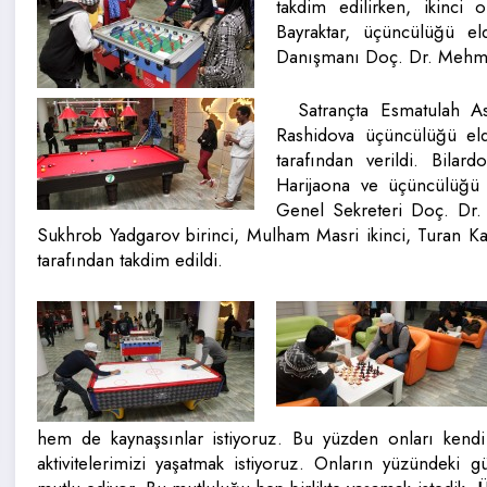
takdim edilirken, ikinci
Bayraktar, üçüncülüğü e
Danışmanı Doç. Dr. Mehme
Satrançta Esmatulah Ask
Rashidova üçüncülüğü el
tarafından verildi. Bilard
Harijaona ve üçüncülüğü
Genel Sekreteri Doç. Dr.
Sukhrob Yadgarov birinci, Mulham Masri ikinci, Turan Ka
tarafından takdim edildi.
hem de kaynaşsınlar istiyoruz. Bu yüzden onları kendi 
aktivitelerimizi yaşatmak istiyoruz. Onların yüzündeki gül