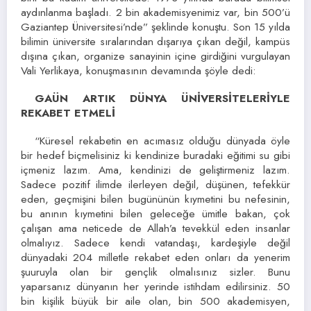
aydınlanma başladı. 2 bin akademisyenimiz var, bin 500’ü
Gaziantep Üniversitesi’nde” şeklinde konuştu. Son 15 yılda
bilimin üniversite sıralarından dışarıya çıkan değil, kampüs
dışına çıkan, organize sanayinin içine girdiğini vurgulayan
Vali Yerlikaya, konuşmasının devamında şöyle dedi:
GAÜN ARTIK DÜNYA ÜNİVERSİTELERİYLE
REKABET ETMELİ
“Küresel rekabetin en acımasız olduğu dünyada öyle
bir hedef biçmelisiniz ki kendinize buradaki eğitimi su gibi
içmeniz lazım. Ama, kendinizi de geliştirmeniz lazım.
Sadece pozitif ilimde ilerleyen değil, düşünen, tefekkür
eden, geçmişini bilen bugününün kıymetini bu nefesinin,
bu anının kıymetini bilen geleceğe ümitle bakan, çok
çalışan ama neticede de Allah’a tevekkül eden insanlar
olmalıyız. Sadece kendi vatandaşı, kardeşiyle değil
dünyadaki 204 milletle rekabet eden onları da yenerim
şuuruyla olan bir gençlik olmalısınız sizler. Bunu
yaparsanız dünyanın her yerinde istihdam edilirsiniz. 50
bin kişilik büyük bir aile olan, bin 500 akademisyen,