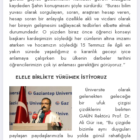
kaydeden Şahin konuşmasını şöyle sürdürdü: “Burası bilim
yuvası olarak sorgulayan, soran, araştıran hesap veren,
hesap soran bir anlayışla özellikle akli ve vicdani olarak
her bireyin gelişmesini sağlayacak tedbirleri elbette almak
durumundadır. O yüzden biraz önce öğrenci konseyi
başkanı kardeşimizin söylediği her cümlenin altına imzamı
atarken ve hocamızın söylediği 15 Temmuz ile ilgili en
yakın sürede yaşadığımız o karanlık geceyi iyice
anlamaya çalışırken bu ülkenin darbeler tarihini
öğrencilerimizin çok iyi anlaması gerektiğini görüyoruz.”
ELELE BİRLİKTE YÜRÜMEK İSTİYORUZ
Üniversite olarak
gelenekten geleceğe
bir ufuk çizgisi
çizdiklerini belirten
GAÜN Rektörü Prof. Dr.
Ali Gür ise, “Bu çizgide
bizimle aynı duyguları
paylaşan paydaşlarımızla bu yolda gönül rahatlığıyla