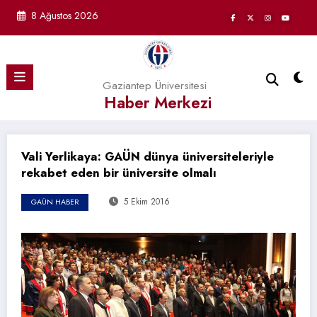
İçeriğe
8 Ağustos 2026
atla
Gaziantep Üniversitesi
Haber Merkezi
Vali Yerlikaya: GAÜN dünya üniversiteleriyle
rekabet eden bir üniversite olmalı
5 Ekim 2016
GAÜN HABER