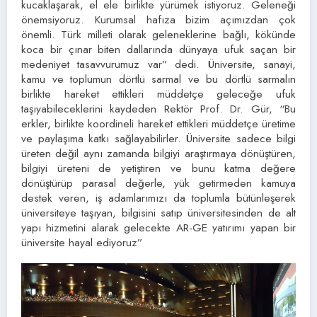
kucaklaşarak, el ele birlikte yürümek istiyoruz. Geleneği
önemsiyoruz. Kurumsal hafıza bizim açımızdan çok
önemli. Türk milleti olarak geleneklerine bağlı, kökünde
koca bir çınar biten dallarında dünyaya ufuk saçan bir
medeniyet tasavvurumuz var” dedi. Üniversite, sanayi,
kamu ve toplumun dörtlü sarmal ve bu dörtlü sarmalın
birlikte hareket ettikleri müddetçe geleceğe ufuk
taşıyabileceklerini kaydeden Rektör Prof. Dr. Gür, “Bu
erkler, birlikte koordineli hareket ettikleri müddetçe üretime
ve paylaşıma katkı sağlayabilirler. Üniversite sadece bilgi
üreten değil aynı zamanda bilgiyi araştırmaya dönüştüren,
bilgiyi üreteni de yetiştiren ve bunu katma değere
dönüştürüp parasal değerle, yük getirmeden kamuya
destek veren, iş adamlarımızı da toplumla bütünleşerek
üniversiteye taşıyan, bilgisini satıp üniversitesinden de alt
yapı hizmetini alarak gelecekte AR-GE yatırımı yapan bir
üniversite hayal ediyoruz”