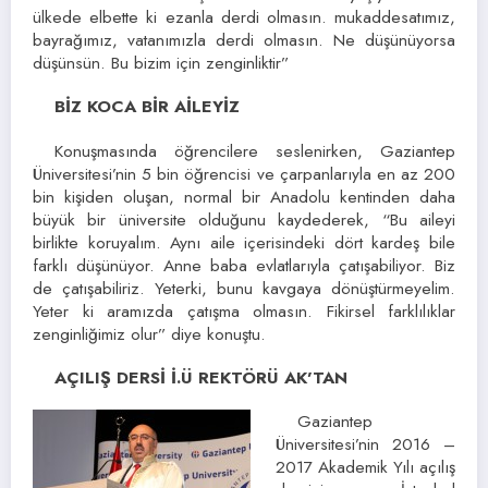
ülkede elbette ki ezanla derdi olmasın. mukaddesatımız,
bayrağımız, vatanımızla derdi olmasın. Ne düşünüyorsa
düşünsün. Bu bizim için zenginliktir”
BİZ KOCA BİR AİLEYİZ
Konuşmasında öğrencilere seslenirken, Gaziantep
Üniversitesi’nin 5 bin öğrencisi ve çarpanlarıyla en az 200
bin kişiden oluşan, normal bir Anadolu kentinden daha
büyük bir üniversite olduğunu kaydederek, “Bu aileyi
birlikte koruyalım. Aynı aile içerisindeki dört kardeş bile
farklı düşünüyor. Anne baba evlatlarıyla çatışabiliyor. Biz
de çatışabiliriz. Yeterki, bunu kavgaya dönüştürmeyelim.
Yeter ki aramızda çatışma olmasın. Fikirsel farklılıklar
zenginliğimiz olur” diye konuştu.
AÇILIŞ DERSİ İ.Ü REKTÖRÜ AK’TAN
Gaziantep
Üniversitesi’nin 2016 –
2017 Akademik Yılı açılış