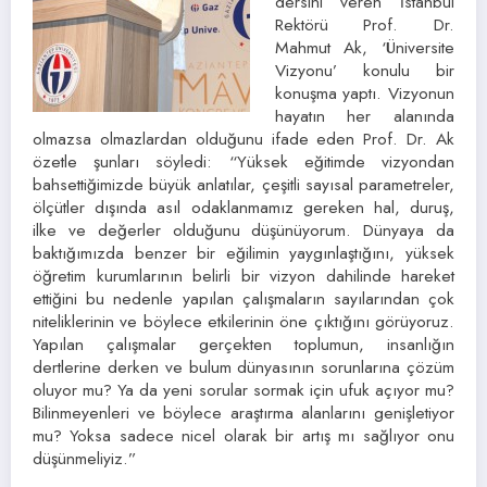
dersini veren İstanbul
Rektörü Prof. Dr.
Mahmut Ak, ‘Üniversite
Vizyonu’ konulu bir
konuşma yaptı. Vizyonun
hayatın her alanında
olmazsa olmazlardan olduğunu ifade eden Prof. Dr. Ak
özetle şunları söyledi: “Yüksek eğitimde vizyondan
bahsettiğimizde büyük anlatılar, çeşitli sayısal parametreler,
ölçütler dışında asıl odaklanmamız gereken hal, duruş,
ilke ve değerler olduğunu düşünüyorum. Dünyaya da
baktığımızda benzer bir eğilimin yaygınlaştığını, yüksek
öğretim kurumlarının belirli bir vizyon dahilinde hareket
ettiğini bu nedenle yapılan çalışmaların sayılarından çok
niteliklerinin ve böylece etkilerinin öne çıktığını görüyoruz.
Yapılan çalışmalar gerçekten toplumun, insanlığın
dertlerine derken ve bulum dünyasının sorunlarına çözüm
oluyor mu? Ya da yeni sorular sormak için ufuk açıyor mu?
Bilinmeyenleri ve böylece araştırma alanlarını genişletiyor
mu? Yoksa sadece nicel olarak bir artış mı sağlıyor onu
düşünmeliyiz.”