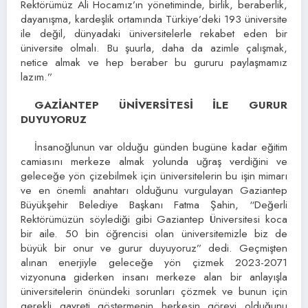
Rektörümüz Ali Hocamız’ın yönetiminde, birlik, beraberlik,
dayanışma, kardeşlik ortamında Türkiye’deki 193 üniversite
ile değil, dünyadaki üniversitelerle rekabet eden bir
üniversite olmalı. Bu şuurla, daha da azimle çalışmak,
netice almak ve hep beraber bu gururu paylaşmamız
lazım.”
GAZİANTEP ÜNİVERSİTESİ İLE GURUR
DUYUYORUZ
İnsanoğlunun var olduğu günden bugüne kadar eğitim
camiasını merkeze almak yolunda uğraş verdiğini ve
geleceğe yön çizebilmek için üniversitelerin bu işin mimarı
ve en önemli anahtarı olduğunu vurgulayan Gaziantep
Büyükşehir Belediye Başkanı Fatma Şahin, “Değerli
Rektörümüzün söylediği gibi Gaziantep Üniversitesi koca
bir aile. 50 bin öğrencisi olan üniversitemizle biz de
büyük bir onur ve gurur duyuyoruz” dedi. Geçmişten
alınan enerjiyle geleceğe yön çizmek 2023-2071
vizyonuna giderken insanı merkeze alan bir anlayışla
üniversitelerin önündeki sorunları çözmek ve bunun için
gerekli gayreti göstermenin herkesin görevi olduğunu