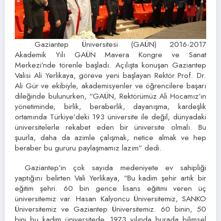
Gaziantep Üniversitesi (GAÜN) 2016-2017
Akademik Yılı GAÜN Mavera Kongre ve Sanat
Merkezi’nde törenle başladı. Açılışta konuşan Gaziantep
Valisi Ali Yerlikaya, göreve yeni başlayan Rektör Prof. Dr.
Ali Gür ve ekibiyle, akademisyenler ve öğrencilere başarı
dileğinde bulunurken, “GAÜN, Rektörümüz Ali Hocamız’ın
yönetiminde, birlik, beraberlik, dayanışma, kardeşlik
ortamında Türkiye’deki 193 üniversite ile değil, dünyadaki
üniversitelerle rekabet eden bir üniversite olmalı. Bu
şuurla, daha da azimle çalışmak, netice almak ve hep
beraber bu gururu paylaşmamız lazım” dedi.
Gaziantep’in çok sayıda medeniyete ev sahipliği
yaptığını belirten Vali Yerlikaya, “Bu kadim şehir artık bir
eğitim şehri. 60 bin gence lisans eğitimi veren üç
üniversitemiz var. Hasan Kalyoncu Üniversitemiz, SANKO
Üniversitemiz ve Gaziantep Üniversitemiz. 60 binin, 50
bini bu kadim üniversitede. 1973 yılında burada bilimsel