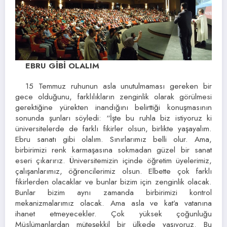
EBRU GİBİ OLALIM
15 Temmuz ruhunun asla unutulmaması gereken bir
gece olduğunu, farklılıkların zenginlik olarak görülmesi
gerektiğine yürekten inandığını belirttiği konuşmasının
sonunda şunları söyledi: “İşte bu ruhla biz istiyoruz ki
üniversitelerde de farklı fikirler olsun, birlikte yaşayalım.
Ebru sanatı gibi olalım. Sınırlarımız belli olur. Ama,
birbirimizi renk karmaşasına sokmadan güzel bir sanat
eseri çıkarırız. Üniversitemizin içinde öğretim üyelerimiz,
çalışanlarımız, öğrencilerimiz olsun. Elbette çok farklı
fikirlerden olacaklar ve bunlar bizim için zenginlik olacak.
Bunlar bizim aynı zamanda birbirimizi kontrol
mekanizmalarımız olacak. Ama asla ve kat’a vatanına
ihanet etmeyecekler. Çok yüksek çoğunluğu
Müslümanlardan müteşekkil bir ülkede yaşıyoruz. Bu