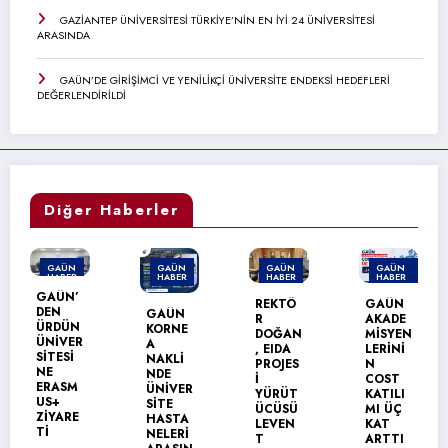
GAZİANTEP ÜNİVERSİTESİ TÜRKİYE’NİN EN İYİ 24 ÜNİVERSİTESİ
ARASINDA
GAÜN’DE GİRİŞİMCİ VE YENİLİKÇİ ÜNİVERSİTE ENDEKSİ HEDEFLERİ
DEĞERLENDİRİLDİ
Diğer Haberler
GAÜN
GAÜN
GAÜN
GAÜN
HABER
HABER
HABER
HABER
MANŞET
MANŞET
GAZİA
REKTÖ
GAÜN
GAÜN
NTEP
R
AKADE
KORNE
ÜNİVER
DOĞAN
MİSYEN
R
A
SİTESİ
, EIDA
LERİNİ
NAKLİ
TÜRKİY
PROJES
N
NDE
E’NİN
İ
COST
ÜNİVER
EN İYİ
YÜRÜT
KATILI
SİTE
24
ÜCÜSÜ
MI ÜÇ
HASTA
ÜNİVER
LEVEN
KAT
NELERİ
SİTESİ
T
ARTTI