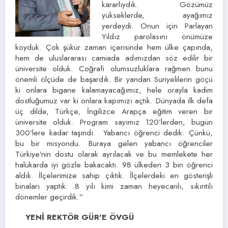
kararlıydık. Gözümüz
yükseklerde, ayağımız
yerdeydi. Onun için Parlayan
Yıldız parolasını önümüze
koyduk. Çok şükür zaman içerisinde hem ülke çapında,
hem de uluslararası camiada adımızdan söz edilir bir
üniversite olduk. Coğrafi olumsuzluklara rağmen bunu
önemli ölçüde de başardık. Bir yandan Suriyelilerin göçü
ki onlara bigane kalamayacağımız, hele orayla kadim
dostluğumuz var ki onlara kapımızı açtık. Dünyada ilk defa
üç dilde, Türkçe, İngilizce Arapça eğitim veren bir
üniversite olduk. Program sayımız 120’lerden, bugün
300’lere kadar taşındı. Yabancı öğrenci dedik. Çünkü,
bu bir misyondu. Buraya gelen yabancı öğrenciler
Türkiye’nin dostu olarak ayrılacak ve bu memlekete her
halükarda iyi gözle bakacaktı. 98 ülkeden 3 bin öğrenci
aldık. İlçelerimize sahip çıktık. İlçelerdeki en gösterişli
binaları yaptık. 8 yılı kimi zaman heyecanlı, sıkıntılı
dönemler geçirdik.”
YENİ REKTÖR GÜR’E ÖVGÜ