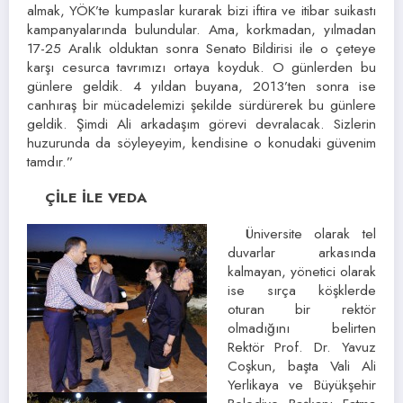
almak, YÖK’te kumpaslar kurarak bizi iftira ve itibar suikastı
kampanyalarında bulundular. Ama, korkmadan, yılmadan
17-25 Aralık olduktan sonra Senato Bildirisi ile o çeteye
karşı cesurca tavrımızı ortaya koyduk. O günlerden bu
günlere geldik. 4 yıldan buyana, 2013’ten sonra ise
canhıraş bir mücadelemizi şekilde sürdürerek bu günlere
geldik. Şimdi Ali arkadaşım görevi devralacak. Sizlerin
huzurunda da söyleyeyim, kendisine o konudaki güvenim
tamdır.”
ÇİLE İLE VEDA
Üniversite olarak tel
duvarlar arkasında
kalmayan, yönetici olarak
ise sırça köşklerde
oturan bir rektör
olmadığını belirten
Rektör Prof. Dr. Yavuz
Coşkun, başta Vali Ali
Yerlikaya ve Büyükşehir