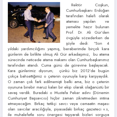
Rektör Coşkun,
Cumhurbaşkanı Erdoğan
tarafından halefi olarak
ataması yapılan ve
yemekte hazır bulunan
Prof. Dr. Ali Gür’den
övgüyle sözederken de
şöyle dedi: “Son 4
yıldaki yardımcılığımı yapmış, beraberimde birçok kara
günlerim de birlikte olmuş Ali Gür arkadaşımız, bu atama
sürecinde neticede atama makamı olan Cumhurbaşkanımız
tarafından atandı. Cuma günü de görevine başlayacak.
Kara günlerimiz diyorum; çünkü biz 2012’de bugün
çokça bahsettiğimiz o çetenin oyunuyla karşı karşıyaydık.
O zaman çok fark edilmemişti belki ama, biz o çetenin
oyununa birebir maruz kalan bir ekip olarak olağanüstü bir
savaş verdik. Buradaki o Mustafa Peker adını (Dönemin
Cumhuriyet Başsavcısı) hiçbir zaman zikretmeden imtina
etmeyeceğim. Birkaç tetikçi savcı veya cemaatin maşası
olan savcılar aracılığıyla, piyasadaki birkaç gazeteci v.s,
ile muhalefetle soru önergesi taşıyarak bizleri sorguya