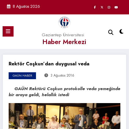
İçeriğe
8 Ağustos 2026
atla
Gaziantep Üniversitesi
Haber Merkezi
Rektör Coşkun’dan duygusal veda
3 Ağustos 2016
GAÜN HABER
GAÜN Rektörü Coşkun protokolle veda yemeğinde
bir araya geldi, helallık istedi