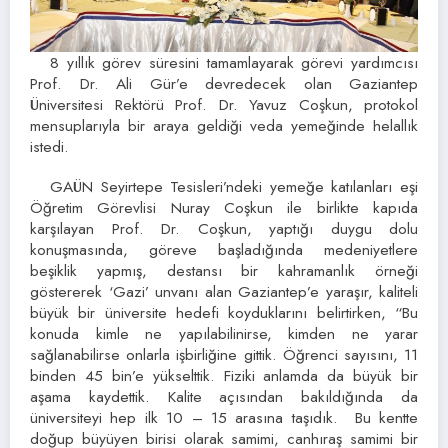
8 yıllık görev süresini tamamlayarak görevi yardımcısı
Prof. Dr. Ali Gür’e devredecek olan Gaziantep
Üniversitesi Rektörü Prof. Dr. Yavuz Coşkun, protokol
mensuplarıyla bir araya geldiği veda yemeğinde helallık
istedi.
GAÜN Seyirtepe Tesisleri’ndeki yemeğe katılanları eşi
Öğretim Görevlisi Nuray Coşkun ile birlikte kapıda
karşılayan Prof. Dr. Coşkun, yaptığı duygu dolu
konuşmasında, göreve başladığında medeniyetlere
beşiklik yapmış, destansı bir kahramanlık örneği
göstererek ‘Gazi’ unvanı alan Gaziantep’e yaraşır, kaliteli
büyük bir üniversite hedefi koyduklarını belirtirken, “Bu
konuda kimle ne yapılabilinirse, kimden ne yarar
sağlanabilirse onlarla işbirliğine gittik. Öğrenci sayısını, 11
binden 45 bin’e yükselttik. Fiziki anlamda da büyük bir
aşama kaydettik. Kalite açısından bakıldığında da
üniversiteyi hep ilk 10 – 15 arasına taşıdık. Bu kentte
doğup büyüyen birisi olarak samimi, canhıraş samimi bir