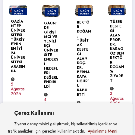
GAÜN
GAÜN
GAÜN
GAÜN
HABER
HABER
HABER
HABER
T
TÜSEB
REKTÖ
GAÜN’
GAÜN
DESTE
R
DE
TEKNİK
Ğİ
DOĞAN
GİRİŞİ
BİLİML
ALAN
,
MCİ VE
ER
PROF.
TÜBİT
YENİLİ
MESLEK
DR.
AK
KÇİ
YÜKSEK
KARAG
DESTE
ÜNİVER
OKULU’
ÖZ’DEN
Ğİ
SİTE
NDA
REKTÖ
ALAN
ENDEKS
MEZUN
R
DOÇ.
İ
İYET
DOĞAN
DR.
HEDEFL
SEVİNC
’A
BERNA
ERİ
İ
ZİYARE
KAYA
DEĞERL
T
UĞUR’
ENDİRİ
U
31
LDİ
KABUL
Temmuz
3
ETTİ
2026
Ağustos
4
2026
Ağustos
4
2026
Çerez Kullanımı
Ağustos
2026
Ziyaret deneyiminizi geliştirmek, kişiselleştirilmiş içerikler ve
trafik analizleri için çerezler kullanılmaktadır.
Aydınlatma Metni