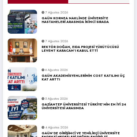
7 Ağustos 2026
GAÜN KORNEA NAKLİNDE ÜNİVERSİTE
HASTANELERİ ARASINDA İKİNCİ SIRADA
7 Ağustos 2026
REKTÖR DOĞAN, EIDA PROJESİ YÜRÜTÜCÜSÜ
LEVENT KARACAN’I KABUL ETTİ
6 Ağustos 2026
GAÜN AKADEMİSYENLERİNİN COST KATILIMI ÜÇ
KAT ARTTI
5 Ağustos 2026
GAZİANTEP ÜNİVERSİTESİ TÜRKİYE’NİN EN İYİ 24
ÜNİVERSİTESİ ARASINDA
4 Ağustos 2026
GAÜN’DE GİRİŞİMCİ VE YENİLİKÇİ ÜNİVERSİTE
ENDEKSİ HEDEFLERİ DEĞERLENDİRİLDİ