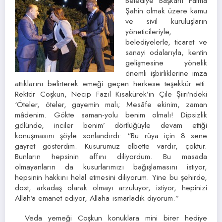
Belediye Başkanı Fatma
Şahin olmak üzere kamu
ve sivil kuruluşların
yöneticileriyle,
belediyelerle, ticaret ve
sanayi odalarıyla, kentin
gelişmesine yönelik
önemli işbirliklerine imza
attıklarını belirterek emeği geçen herkese teşekkür etti.
Rektör Coşkun, Necip Fazıl Kısakürek’in Çile Şiiri’ndeki
‘Öteler, öteler, gayemin malı; Mesâfe ekinim, zaman
mâdenim. Gökte saman-yolu benim olmalı! Dipsizlik
gölünde, inciler benim’ dörtlüğüyle devam ettiği
konuşmasını şöyle sonlandırdı: “Bu rüya için 8 sene
gayret gösterdim. Kusurumuz elbette vardır, çoktur.
Bunların hepsinin affını diliyordum. Bu masada
olmayanların da kusurlarımızı bağışlamasını istiyor,
hepsinin hakkını helal etmesini diliyorum. Yine bu şehirde,
dost, arkadaş olarak olmayı arzuluyor, istiyor, hepinizi
Allah’a emanet ediyor, Allaha ısmarladık diyorum.”
Veda yemeği Coşkun konuklara mini birer hediye