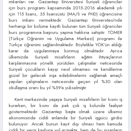
imkanları var. Gaziantep Üniversitesi Suriyeli öğrenciler
için burs programı kapsamında 2015-2016 akademik yılı
için 115 lisans, 35 lisansüstü (MA/S ve PHD) öğrencisine
burs imkanı vermektedir. Gaziantep Üniversitesi’nde
herhangi bir bölüme kayıtlı bulunan tüm Suriyeli öğrenciler
burs programına başvuru yapma hakkına sahiptir. TÖMER
(Türkçe Öğrenim ve Uygulama Merkezi) programı ile
Türkçe öğrenimi sağlanılmaktadır. Böylelikle YÖK’ün aldığı
karar da uygulanmaya konmuş olmaktadır. Ayrıca
ülkemizde Suriyeli misafirlerin eğitim ihtiyaçlarının
karşılanmasına yönelik yürütülen çalışmalar neticesinde
Suriyeli çocukların kayıp nesil olmaması ve kendilerine
güzel bir gelecek inşa edebilmelerini sağlamak amaçlı
yapılan çalışmaların neticesinde geçen yıl %30 olan
okullaşma oranı bu yıl %59’a yükselmiştir.
Kent merkezinde yaşaya Suriyeli misafirlerin bir kısmı iş
kurarken, bir kısmı da pek çok iş kolunda faaliyet
göstermektedir. Gaziantep başta olmak üzere ülkemiz
ekonomisinde ciddi anlamda bir Suriyeli işgücü girdisi
bulunuyor. Ancak bunun kayıt dışı olması hem kamuda
ciddi bir vergi kaybına yol açmakta, hem de bu insanların