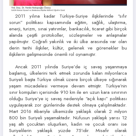
2011 yılına kadar Türkiye-Suriye ilişkilerinde “sıfır
sorun” politikası kapsamında eğitim, sağlık, ulaştırma,
enerji, turizm, sınai yatırımlar, bankacılık, ticaret gibi birçok
alanda çeşitli protokoller, sözleşmeler ve anlaşmalar
yapılmıştır. Coğrafi yakınlık ve iki ülke arasında var olan
derin tarihi ilişkiler, kültür, gelenek ve görenekler bu
ilişkilerin gelişmesinde önemli rol oynamıştır.
Ancak 2011 yılında Suriye’de iç savaş yaşanmaya
başlamış, ülkelerini terk etmek zorunda kalan milyonlarca
Suriyeli başta Türkiye olmak üzere birçok ülkeye sığınarak
yaşam mücadelesi vermeye devam etmiştir. Türkiye’nin
sınır komşuları içerisinde 910 km ile en uzun kara sınırının
olduğu Suriye’ye iç savaş nedeniyle “açık kapı” politikası
uygulayarak zor günlerinde destek olmaya çalışılmaktadır.
Mart 2016 itibariyle ülkemizde yaklaşık olarak 2 milyon
800 bin Suriyeli yaşamaktadır. Nüfusun yaklaşık yarısı 12
yaş altı çocuktan oluşurken, kadın ve çocuk oranı ise
Suriyelilerin yaklaşık yüzde 75’idir. Misafir olarak