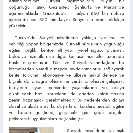
adlandırdığımız Suriyeli sığınmacıların büyük bir
çoğunluğu Hatay, Gaziantep, Şanlıurfa ve Mardin’de
ağırlanmaktadır. Gaziantep’in 1 milyon 850 bin nüfusu
içerisinde ise 350 bin kayıtlı Suriyeli’nin oranı oldukça
yüksektir.
Türkiye’de Suriyeli misafirlerin yaklaşık yarısına ev
sahipliği yapan bölgemizde, Suriyeli nüfusunun yoğunluğu
eğitim, sağlık, kentsel alt yapı, yerel işgücü piyasası,
belediye hizmetleri ve diğer kamusal hizmetler üzerinde
baskı oluşturmuştur. Türk ve Suriyeli vatandaşların bu
hizmetlerden yeterli düzeyde faydalanmalarını sağlayarak
kente, topluma, ekonomiye ve ülkeye makul derece ve
biçimlerde entegre olmalarına yardımcı olmaya çalışmak,
bireylerin uyum içerisinde yaşamalarına ve ortaya
çıkabilecek bazı sorunların da ortadan kaldırılmasına
zemin hazırlamak gerekmektedir. Bu nedenlerden dolayı
ulusal ve uluslararası kuruluşlarla dil kursları, mesleki eğitim
ve beceri geliştirme, girişimcilik gibi çeşitli projeler
geliştirerek uygulamalara başlanılmıştır.
Suriyeli misafirlerin yaklaşık