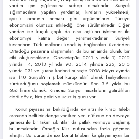
yardım için yığılmasına sebep olmaktadır. Suriyeli
sığınmacılara yapılan yardımlar, kiraların yükselmesi,
işsizlik oranının artması gibi argümanların Türkiye
ekonomisini olumsuz etkilediği öne sürülmektedir. Diğer
yandan ise küçük çaplı da olsa açtıkları işletmeler ile
ekonomiye katma değer yaratmaktadırlar. Suriyeli
tüccarların Türk mallarını kendi iş bağlantıları üzerinden
Ortadoğu pazarına ulaştırmaları da bu anlamda olumlu bir
etki oluşturmaktadır. Gaziantep’te 2011 yılında 7, 2012
yılında 14, 2013 yılında 90, 2014 yılında 225, 2015
yılında 231 ve şuana kadarki süreçte 2016 Mayıs ayında
ise 140 Suriyeli’nin şirket kurup aktif olarak faaliyetlerini
sürdürdüğünü söylemek mümkündür. Son 3.5 yılda bu
686 firma demek. Kısacası Suriyeli misafirlerin getirdikleri
ciddi döviz, kira geliri ve ucuz iş gücü var.
Konut piyasasına bakıldığında ev arzı ile kiracı talebi
arasında belli bir denge var iken yeni nüfusun da devreye
girmesi ile bir takım sıkıntılar da patlak vermeye başlamış
bulunmaktadır. Örneğin Kilis nüfusundan fazla göçmen
almıştır. Bu durumda ise konut talebini karşılayamayan bir