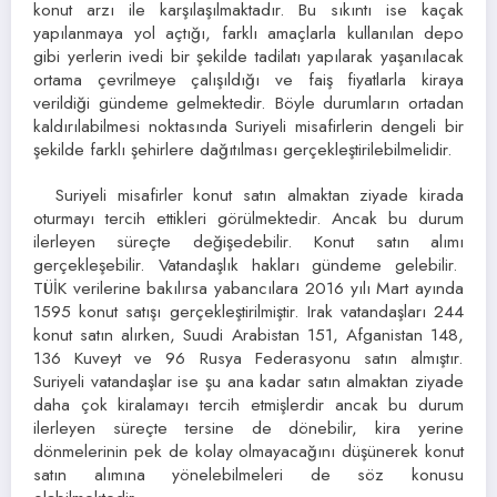
konut arzı ile karşılaşılmaktadır. Bu sıkıntı ise kaçak
yapılanmaya yol açtığı, farklı amaçlarla kullanılan depo
gibi yerlerin ivedi bir şekilde tadilatı yapılarak yaşanılacak
ortama çevrilmeye çalışıldığı ve faiş fiyatlarla kiraya
verildiği gündeme gelmektedir. Böyle durumların ortadan
kaldırılabilmesi noktasında Suriyeli misafirlerin dengeli bir
şekilde farklı şehirlere dağıtılması gerçekleştirilebilmelidir.
Suriyeli misafirler konut satın almaktan ziyade kirada
oturmayı tercih ettikleri görülmektedir. Ancak bu durum
ilerleyen süreçte değişedebilir. Konut satın alımı
gerçekleşebilir. Vatandaşlık hakları gündeme gelebilir.
TÜİK verilerine bakılırsa yabancılara 2016 yılı Mart ayında
1595 konut satışı gerçekleştirilmiştir. Irak vatandaşları 244
konut satın alırken, Suudi Arabistan 151, Afganistan 148,
136 Kuveyt ve 96 Rusya Federasyonu satın almıştır.
Suriyeli vatandaşlar ise şu ana kadar satın almaktan ziyade
daha çok kiralamayı tercih etmişlerdir ancak bu durum
ilerleyen süreçte tersine de dönebilir, kira yerine
dönmelerinin pek de kolay olmayacağını düşünerek konut
satın alımına yönelebilmeleri de söz konusu