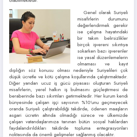
olabilmektedir.
Genel olarak Suriyeli
misafirlerin durumunu
değerlendirmek gerekir
ise çalışma hayatındaki
bir takım belirsizlikler
birçok işvereni sıkıntıya
sokarken bazı işverenler
ise yasal düzenlemelerin
olmaması ve kayıt
dışılığın söz konusu olması nedeniyle Suriyelileri çok
düşük ücretle ve kötü çalışma koşullarında çalıştırmaktadır.
Diğer yandan ucuz iş gücü piyasası oluşturan Suriyeli
misafirlerin, yerel halkın iş bulmasını güçleştirmesi de
beraberinde bazı sıkıntıları getirmektedir. Her kurum kendi
bünyesinde çalışan işçi sayısının %10’unu geçmeyecek
oranda Suriyeli çalıştırabildiği takdirde, ödenen maaşların
asgari ücretin altında olmadığı sürece ve ülkemizde
çalışan vatandaşlarımıza tanınan bütün sosyal haklardan
faydalandırıldıkları takdirde topluma entegrasyonları
noktasında da önemli gelişmeler sağlanmış olacaktır.