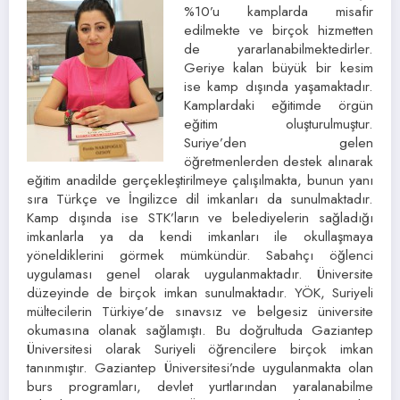
%10’u kamplarda misafir
edilmekte ve birçok hizmetten
de yararlanabilmektedirler.
Geriye kalan büyük bir kesim
ise kamp dışında yaşamaktadır.
Kamplardaki eğitimde örgün
eğitim oluşturulmuştur.
Suriye’den gelen
öğretmenlerden destek alınarak
eğitim anadilde gerçekleştirilmeye çalışılmakta, bunun yanı
sıra Türkçe ve İngilizce dil imkanları da sunulmaktadır.
Kamp dışında ise STK’ların ve belediyelerin sağladığı
imkanlarla ya da kendi imkanları ile okullaşmaya
yöneldiklerini görmek mümkündür. Sabahçı öğlenci
uygulaması genel olarak uygulanmaktadır. Üniversite
düzeyinde de birçok imkan sunulmaktadır. YÖK, Suriyeli
mültecilerin Türkiye’de sınavsız ve belgesiz üniversite
okumasına olanak sağlamıştı. Bu doğrultuda Gaziantep
Üniversitesi olarak Suriyeli öğrencilere birçok imkan
tanınmıştır. Gaziantep Üniversitesi’nde uygulanmakta olan
burs programları, devlet yurtlarından yaralanabilme