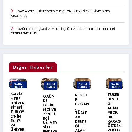
GAZİANTEP ÜNİVERSİTESİ TÜRKİYE’NİN EN İYİ 24 ÜNİVERSİTESİ
ARASINDA
GAÜN’DE GİRİŞİMCİ VE YENİLİKÇİ ÜNİVERSİTE ENDEKSİ HEDEFLERİ
DEĞERLENDİRİLDİ
Diğer Haberler
GAÜN
GAÜN
GAÜN
GAÜN
HABER
HABER
HABER
HABER
TÜSEB
REKTÖ
GAÜN’
GAÜN
DESTE
R
DE
TEKNİK
Ğİ
DOĞAN
GİRİŞİ
BİLİML
ALAN
,
MCİ VE
ER
PROF.
TÜBİT
YENİLİ
MESLEK
DR.
AK
KÇİ
YÜKSEK
KARAG
DESTE
ÜNİVER
OKULU’
ÖZ’DEN
Ğİ
SİTE
NDA
REKTÖ
ALAN
ENDEKS
MEZUN