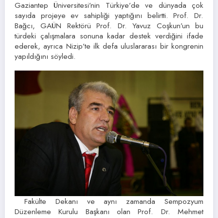
Gaziantep Üniversitesi’nin Türkiye’de ve dünyada çok
sayıda projeye ev sahipliği yaptığını belirtti. Prof. Dr.
Bağcı, GAÜN Rektörü Prof. Dr. Yavuz Coşkun’un bu
türdeki çalışmalara sonuna kadar destek verdiğini ifade
ederek, ayrıca Nizip’te ilk defa uluslararası bir kongrenin
yapıldığını söyledi.
Fakülte Dekanı ve aynı zamanda Sempozyum
Düzenleme Kurulu Başkanı olan Prof. Dr. Mehmet