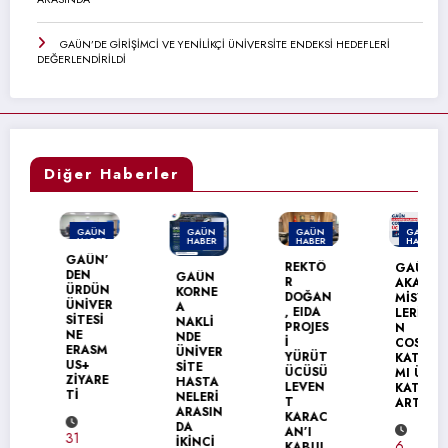
GAÜN’DE GİRİŞİMCİ VE YENİLİKÇİ ÜNİVERSİTE ENDEKSİ HEDEFLERİ
DEĞERLENDİRİLDİ
Diğer Haberler
GAÜN
GAÜN
GAÜN
GAÜN
HABER
HABER
HABER
HABER
GAÜN’
MANŞET
REKTÖ
GAÜN
DEN
GAÜN
R
AKADE
ÜRDÜN
KORNE
DOĞAN
MİSYEN
ÜNİVER
A
, EIDA
LERİNİ
SİTESİ
NAKLİ
PROJES
N
NE
NDE
İ
COST
ERASM
ÜNİVER
YÜRÜT
KATILI
US+
SİTE
ÜCÜSÜ
MI ÜÇ
ZİYARE
HASTA
LEVEN
KAT
Tİ
NELERİ
T
ARTTI
ARASIN
KARAC
DA
AN’I
31
İKİNCİ
6
KABUL