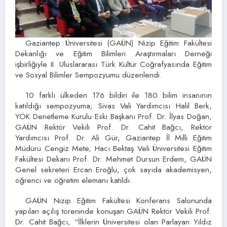
Gaziantep Üniversitesi (GAÜN) Nizip Eğitim Fakültesi
Dekanlığı ve Eğitim Bilimleri Araştırmaları Derneği
işbirliğiyle II. Uluslararası Türk Kültür Coğrafyasında Eğitim
ve Sosyal Bilimler Sempozyumu düzenlendi.
10 farklı ülkeden 176 bildiri ile 180 bilim insanının
katıldığı sempozyuma; Sivas Vali Yardımcısı Halil Berk,
YÖK Denetleme Kurulu Eski Başkanı Prof. Dr. İlyas Doğan,
GAÜN Rektör Vekili Prof. Dr. Cahit Bağcı, Rektör
Yardımcısı Prof. Dr. Ali Gür, Gaziantep İl Milli Eğitim
Müdürü Cengiz Mete, Hacı Bektaş Veli Üniversitesi Eğitim
Fakültesi Dekanı Prof. Dr. Mehmet Dursun Erdem, GAÜN
Genel sekreteri Ercan Eroğlu, çok sayıda akademisyen,
öğrenci ve öğretim elemanı katıldı.
GAÜN Nizip Eğitim Fakültesi Konferans Salonunda
yapılan açılış töreninde konuşan GAÜN Rektör Vekili Prof.
Dr. Cahit Bağcı, “İlklerin Üniversitesi olan Parlayan Yıldız