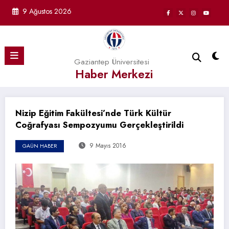
İçeriğe
9 Ağustos 2026
atla
Gaziantep Üniversitesi
Haber Merkezi
Nizip Eğitim Fakültesi’nde Türk Kültür
Coğrafyası Sempozyumu Gerçekleştirildi
9 Mayıs 2016
GAÜN HABER