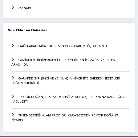
MANŞET
Son Eklenen Haberler
GAÜN AKADEMİSYENLERİNİN COST KATILIMI ÜÇ KAT ARTTI
GAZİANTEP ÜNİVERSİTESİ TÜRKİYE’NİN EN İYİ 24 ÜNİVERSİTESİ
ARASINDA
GAÜN’DE GİRİŞİMCİ VE YENİLİKÇİ ÜNİVERSİTE ENDEKSİ HEDEFLERİ
DEĞERLENDİRİLDİ
REKTÖR DOĞAN, TÜBİTAK DESTEĞİ ALAN DOÇ. DR. BERNA KAYA UĞUR’U
KABUL ETTİ
TÜSEB DESTEĞİ ALAN PROF. DR. KARAGÖZ’DEN REKTÖR DOĞAN’A
ZİYARET