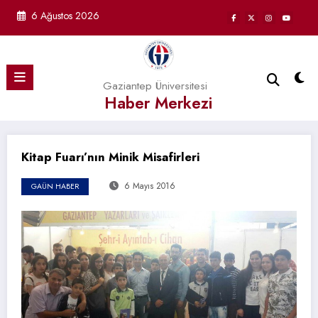
İçeriğe
6 Ağustos 2026
atla
Gaziantep Üniversitesi
Haber Merkezi
Kitap Fuarı’nın Minik Misafirleri
6 Mayıs 2016
GAÜN HABER