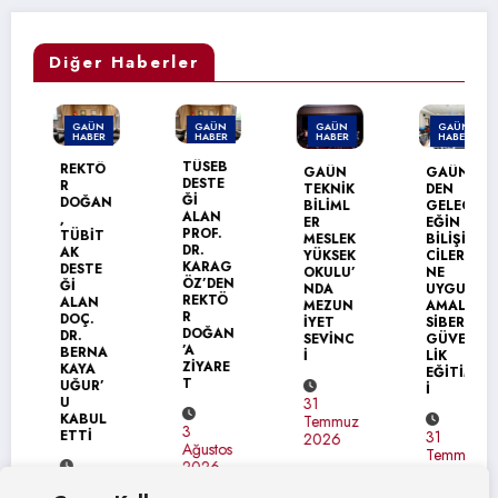
Diğer Haberler
GAÜN
GAÜN
GAÜN
GAÜN
HABER
HABER
HABER
HABER
TÜSEB
REKTÖ
GAÜN
GAÜN’
DESTE
R
TEKNİK
DEN
Ğİ
DOĞAN
BİLİML
GELEC
ALAN
,
ER
EĞİN
PROF.
TÜBİT
MESLEK
BİLİŞİM
DR.
AK
YÜKSEK
CİLERİ
KARAG
DESTE
OKULU’
NE
ÖZ’DEN
Ğİ
NDA
UYGUL
REKTÖ
ALAN
MEZUN
AMALI
R
DOÇ.
İYET
SİBER
DOĞAN
DR.
SEVİNC
GÜVEN
’A
BERNA
İ
LİK
ZİYARE
KAYA
EĞİTİM
T
UĞUR’
İ
U
31
KABUL
Temmuz
3
ETTİ
31
2026
Ağustos
Temmuz
2026
2026
4