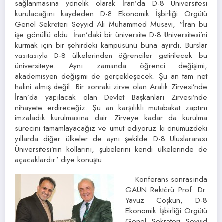
sağlanmasına yönelik olarak İran’da D-8 Üniversitesi
kurulacağını kaydeden D-8 Ekonomik İşbirliği Örgütü
Genel Sekreteri Seyyid Ali Muhammed Musavi, “İran bu
işe gönüllü oldu. İran’daki bir üniversite D-8 Üniversitesi’ni
kurmak için bir şehirdeki kampüsünü buna ayırdı. Burslar
vasıtasıyla D-8 ülkelerinden öğrenciler getirilecek bu
üniversiteye. Aynı zamanda öğrenci değişimi,
akademisyen değişimi de gerçekleşecek. Şu an tam net
halini almış değil. Bir sonraki zirve olan Aralık Zirvesi’nde
İran’da yapılacak olan Devlet Başkanları Zirvesi’nde
nihayete erdireceğiz. Şu an karşılıklı mutabakat zaptını
imzaladık kurulmasına dair. Zirveye kadar da kurulma
sürecini tamamlayacağız ve umut ediyoruz ki önümüzdeki
yıllarda diğer ülkeler de aynı şekilde D-8 Uluslararası
Üniversitesi’nin kollarını, şubelerini kendi ülkelerinde de
açacaklardır” diye konuştu.
Konferans sonrasında
GAÜN Rektörü Prof. Dr.
Yavuz Coşkun, D-8
Ekonomik İşbirliği Örgütü
Genel Sekreteri Seyyid