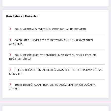
Son Eklenen Haberler
GAÜN AKADEMİSYENLERİNİN COST KATILIMI ÜÇ KAT ARTTI
GAZİANTEP ÜNİVERSİTESİ TÜRKİYE’NİN EN İYİ 24 ÜNİVERSİTESİ
ARASINDA
GAÜN’DE GİRİŞİMCİ VE YENİLİKÇİ ÜNİVERSİTE ENDEKSİ HEDEFLERİ
DEĞERLENDİRİLDİ
REKTÖR DOĞAN, TÜBİTAK DESTEĞİ ALAN DOÇ. DR. BERNA KAYA UĞUR’U
KABUL ETTİ
TÜSEB DESTEĞİ ALAN PROF. DR. KARAGÖZ’DEN REKTÖR DOĞAN’A
ZİYARET