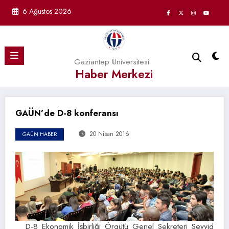
İçeriğe
6 Ağustos 2026
atla
Gaziantep Üniversitesi
Haber Merkezi
GAÜN’de D-8 konferansı
20 Nisan 2016
GAÜN HABER
D-8 Ekonomik İşbirliği Örgütü Genel Sekreteri Seyyid