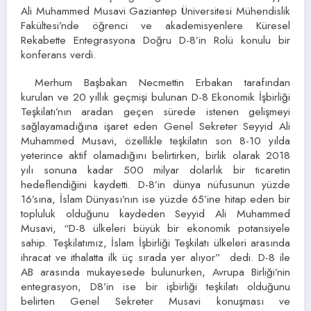
Ali Muhammed Musavi Gaziantep Üniversitesi Mühendislik
Fakültesi’nde öğrenci ve akademisyenlere Küresel
Rekabette Entegrasyona Doğru D-8’in Rolü konulu bir
konferans verdi.
Merhum Başbakan Necmettin Erbakan tarafından
kurulan ve 20 yıllık geçmişi bulunan D-8 Ekonomik İşbirliği
Teşkilatı’nın aradan geçen sürede istenen gelişmeyi
sağlayamadığına işaret eden Genel Sekreter Seyyid Ali
Muhammed Musavi, özellikle teşkilatın son 8-10 yılda
yeterince aktif olamadığını belirtirken, birlik olarak 2018
yılı sonuna kadar 500 milyar dolarlık bir ticaretin
hedeflendiğini kaydetti. D-8’in dünya nüfusunun yüzde
16’sına, İslam Dünyası’nın ise yüzde 65’ine hitap eden bir
topluluk olduğunu kaydeden Seyyid Ali Muhammed
Musavi, “D-8 ülkeleri büyük bir ekonomik potansiyele
sahip. Teşkilatımız, İslam İşbirliği Teşkilatı ülkeleri arasında
ihracat ve ithalatta ilk üç sırada yer alıyor” dedi. D-8 ile
AB arasında mukayesede bulunurken, Avrupa Birliği’nin
entegrasyon, D8’in ise bir işbirliği teşkilatı olduğunu
belirten Genel Sekreter Musavi konuşması ve