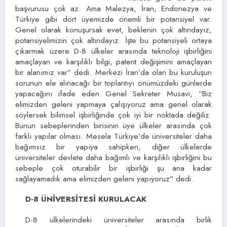
başvurusu çok az. Ama Malezya, İran, Endonezya ve
Türkiye gibi dört üyemizde önemli bir potansiyel var.
Genel olarak konuşursak evet, beklenin çok altındayız,
potansiyelimizin çok altındayız. İşte bu potansiyeli ortaya
çıkarmak üzere D-8 ülkeler arasında teknoloji işbirliğini
amaçlayan ve karşılıklı bilgi, patent değişimini amaçlayan
bir alanımız var” dedi. Merkezi İran’da olan bu kuruluşun
sorunun ele alınacağı bir toplantıyı önümüzdeki günlerde
yapacağını ifade eden Genel Sekreter Musavi, “Biz
elimizden geleni yapmaya çalışıyoruz ama genel olarak
söylersek bilimsel işbirliğinde çok iyi bir noktada değiliz.
Bunun sebeplerinden birisinin üye ülkeler arasında çok
farklı yapılar olması. Mesela Türkiye’de üniversiteler daha
bağımsız bir yapıya sahipken, diğer ülkelerde
üniversiteler devlete daha bağımlı ve karşılıklı işbirliğini bu
sebeple çok oturabilir bir işbirliği şu ana kadar
sağlayamadık ama elimizden geleni yapıyoruz” dedi.
D-8 ÜNİVERSİTESİ KURULACAK
D-8 ülkelerindeki üniversiteler arasında birlik