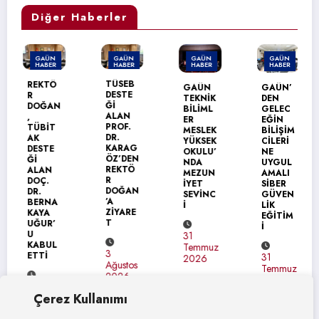
Diğer Haberler
GAÜN
GAÜN
GAÜN
GAÜN
HABER
HABER
HABER
HABER
TÜSEB
REKTÖ
GAÜN
GAÜN’
DESTE
R
TEKNİK
DEN
Ğİ
DOĞAN
BİLİML
GELEC
ALAN
,
ER
EĞİN
PROF.
TÜBİT
MESLEK
BİLİŞİM
DR.
AK
YÜKSEK
CİLERİ
KARAG
DESTE
OKULU’
NE
ÖZ’DEN
Ğİ
NDA
UYGUL
REKTÖ
ALAN
MEZUN
AMALI
R
DOÇ.
İYET
SİBER
DOĞAN
DR.
SEVİNC
GÜVEN
’A
BERNA
İ
LİK
ZİYARE
KAYA
EĞİTİM
T
UĞUR’
İ
U
31
KABUL
Temmuz
3
ETTİ
31
2026
Ağustos
Temmuz
2026
2026
4
Çerez Kullanımı
Ağustos
2026