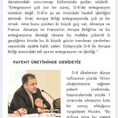
devamındaki soru-cevap bölümünde şunları söyledi:
“Entegrasyon çok zor bir süreç. D-8’de entegrasyon
mümkün değil. D-8’in şu an önündeki hedefi işbirliğini
artırmak. Evet, Avrupa Birliği entegrasyonda çok iyi bir
örnek. Ama bunu yürüten iki büyük güç var, Almanya ve
Fransa. Almanya ve Fransa’nın Avrupa Birliği’ne ve bu
entegrasyona desteği olmasa bu mutlaka çökerdi ki
geçtiğimiz krizde bu iki büyük gücün inanılmaz yardımları
sayesinde ayakta kaldı zaten. Dolayısıyla D-8 ile Avrupa
Birliği arasındaki tek ayırım entegrasyon ve işbirliği.”
PATENT ÜRETİMİNDE GERİDEYİZ
D-8 ülkelerinin dünya
nüfusunun yüzde 16’sını
oluşturmasına rağmen
patent üretiminde,
başvurularında yüzde 1
civarında olmasının kötü
bir sonuç olduğunu
vurgulayan Musavi, “Bu
nüfusa göre bu patent