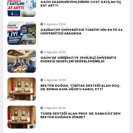
GAÜN AKADEMİSYENLERİNİN COST KATILIMI ÜÇ
KAT ARTTI
5 Ağustos 2026
GAZİANTEP ÜNİVERSİTESİ TÜRKİYE’NİN EN İYİ 24
ÜNİVERSİTESİ ARASINDA
4 Ağustos 2026
GAÜN’DE GİRİŞİMCİ VE YENİLİKÇİ ÜNİVERSİTE
ENDEKSİ HEDEFLERİ DEĞERLENDİRİLDİ
4 Ağustos 2026
REKTÖR DOĞAN, TÜBİTAK DESTEĞİ ALAN DOÇ.
DR. BERNA KAYA UĞUR’U KABUL ETTİ
3 Ağustos 2026
TÜSEB DESTEĞİ ALAN PROF. DR. KARAGÖZ’DEN
REKTÖR DOĞAN’A ZİYARET