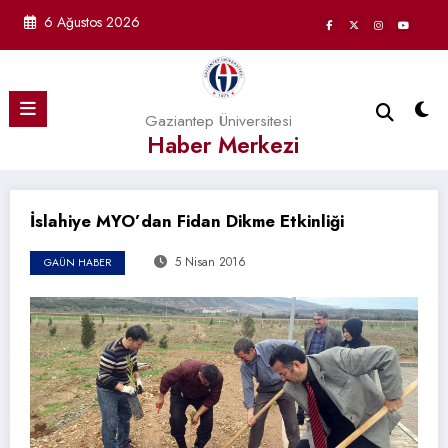
İçeriğe
6 Ağustos 2026
atla
Gaziantep Üniversitesi
Haber Merkezi
İslahiye MYO’dan Fidan Dikme Etkinliği
5 Nisan 2016
GAÜN HABER