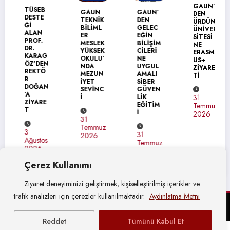
GAÜN’
TÜSEB
GAÜN
GAÜN’
DEN
DESTE
TEKNİK
DEN
ÜRDÜN
Ğİ
BİLİML
GELEC
ÜNİVER
ALAN
ER
EĞİN
SİTESİ
PROF.
MESLEK
BİLİŞİM
NE
DR.
YÜKSEK
CİLERİ
ERASM
KARAG
OKULU’
NE
US+
ÖZ’DEN
NDA
UYGUL
ZİYARE
REKTÖ
MEZUN
AMALI
Tİ
R
İYET
SİBER
DOĞAN
SEVİNC
GÜVEN
’A
İ
LİK
31
ZİYARE
EĞİTİM
Temmuz
T
İ
2026
31
Temmuz
3
31
2026
Ağustos
Temmuz
2026
2026
Çerez Kullanımı
Ziyaret deneyiminizi geliştirmek, kişiselleştirilmiş içerikler ve
trafik analizleri için çerezler kullanılmaktadır.
Aydınlatma Metni
© Gaziantep Üniversitesi Basın Yayın ve Halkla İlişkiler Müdürlüğü
Reddet
Tümünü Kabul Et