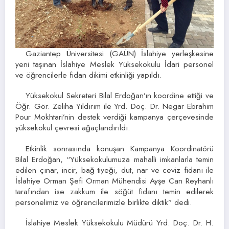
Gaziantep Üniversitesi (GAÜN) İslahiye yerleşkesine
yeni taşınan İslahiye Meslek Yüksekokulu İdari personel
ve öğrencilerle fidan dikimi etkinliği yapıldı.
Yüksekokul Sekreteri Bilal Erdoğan’ın koordine ettiği ve
Öğr. Gör. Zeliha Yıldırım ile Yrd. Doç. Dr. Negar Ebrahim
Pour Mokhtari’nin destek verdiği kampanya çerçevesinde
yüksekokul çevresi ağaçlandırıldı.
Etkinlik sonrasında konuşan Kampanya Koordinatörü
Bilal Erdoğan, “Yüksekokulumuza mahalli imkanlarla temin
edilen çınar, incir, bağ tiyeği, dut, nar ve ceviz fidanı ile
İslahiye Orman Şefi Orman Mühendisi Ayşe Can Reyhanlı
tarafından ise zakkum ile söğüt fidanı temin edilerek
personelimiz ve öğrencilerimizle birlikte diktik” dedi.
İslahiye Meslek Yüksekokulu Müdürü Yrd. Doç. Dr. H.