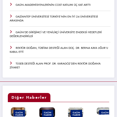
GAÜN AKADEMİSYENLERİNİN COST KATILIMI ÜÇ KAT ARTTI
GAZİANTEP ÜNİVERSİTESİ TÜRKİYE’NİN EN İYİ 24 ÜNİVERSİTESİ
ARASINDA
GAÜN’DE GİRİŞİMCİ VE YENİLİKÇİ ÜNİVERSİTE ENDEKSİ HEDEFLERİ
DEĞERLENDİRİLDİ
REKTÖR DOĞAN, TÜBİTAK DESTEĞİ ALAN DOÇ. DR. BERNA KAYA UĞUR’U
KABUL ETTİ
TÜSEB DESTEĞİ ALAN PROF. DR. KARAGÖZ’DEN REKTÖR DOĞAN’A
ZİYARET
Diğer Haberler
GAÜN
GAÜN
GAÜN
GAÜN
HABER
HABER
HABER
HABER