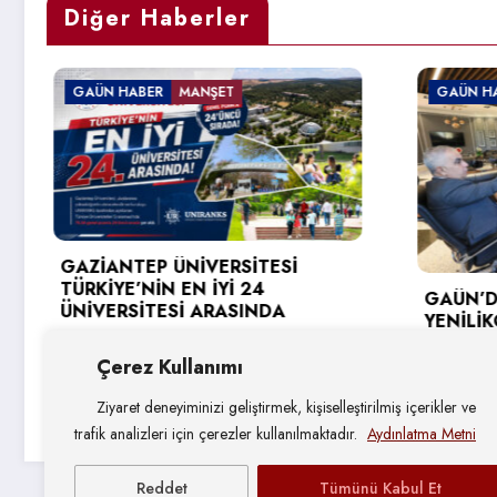
Diğer Haberler
GAÜN HABER
İ
GAÜN’DE GİRİŞİMCİ VE
YENİLİKÇİ ÜNİVERSİTE ENDEKSİ
HEDEFLERİ DEĞERLENDİRİLDİ
Çerez Kullanımı
4 Ağustos 2026
Ziyaret deneyiminizi geliştirmek, kişiselleştirilmiş içerikler ve
trafik analizleri için çerezler kullanılmaktadır.
Aydınlatma Metni
Reddet
Tümünü Kabul Et