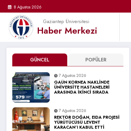
İçeriğe
8 Ağustos 2026
atla
Gaziantep Üniversitesi
Haber Merkezi
GÜNCEL
POPÜLER
7 Ağustos 2026
GAÜN KORNEA NAKLİNDE
ÜNİVERSİTE HASTANELERİ
ARASINDA İKİNCİ SIRADA
7 Ağustos 2026
REKTÖR DOĞAN, EIDA PROJESİ
YÜRÜTÜCÜSÜ LEVENT
KARACAN’I KABUL ETTİ