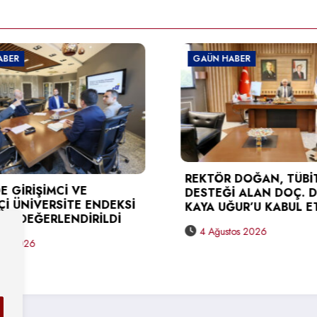
GAÜN HABER
GAÜN HABER
TÜSEB DESTEĞ
REKTÖR DOĞAN, TÜBİTAK
KARAGÖZ’DEN
DESTEĞİ ALAN DOÇ. DR. BERNA
DOĞAN’A ZİY
KAYA UĞUR’U KABUL ETTİ
3 Ağustos 2026
4 Ağustos 2026