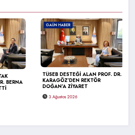
GAÜN HABER
İ ALAN PROF. DR.
 REKTÖR
GAÜN TEKNİK BİLİMLER MES
ARET
YÜKSEKOKULU’NDA MEZUNİY
SEVİNCİ
31 Temmuz 2026