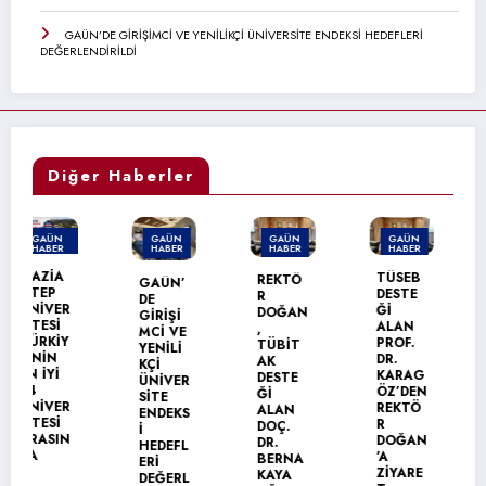
GAÜN’DE GİRİŞİMCİ VE YENİLİKÇİ ÜNİVERSİTE ENDEKSİ HEDEFLERİ
DEĞERLENDİRİLDİ
Diğer Haberler
GAÜN
GAÜN
GAÜN
GAÜN
HABER
HABER
HABER
HABER
TÜSEB
REKTÖ
GAÜN’
GAÜN
DESTE
R
DE
TEKNİK
Ğİ
DOĞAN
GİRİŞİ
BİLİML
ALAN
,
MCİ VE
ER
PROF.
TÜBİT
YENİLİ
MESLEK
DR.
AK
KÇİ
YÜKSEK
KARAG
DESTE
ÜNİVER
OKULU’
ÖZ’DEN
Ğİ
SİTE
NDA
REKTÖ
ALAN
ENDEKS
MEZUN
R
DOÇ.
İ
İYET
DOĞAN
DR.
HEDEFL
SEVİNC
’A
BERNA
ERİ
İ
ZİYARE
KAYA
DEĞERL