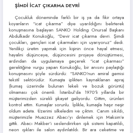
ŞİMDİ İCAT ÇIKARMA DEVRİ
Çocukluk döneminde farklı bir iş ya da fikir ortaya
koyanların “icat çıkarma” diye uyarıldığını belirterek
konuşmasına başlayan SANKO Holding Onursal Başkanı
Abdulkadir Konukoğlu, “Devir icat çıkarma devri. Şimdi
çocukları, gençleri icat çıkarmaları için uyarıyoruz” dedi.
Yenilikçi üretim yapmak için kişinin önce hayal etmesi,
hayalini düşünceye, düşüncesini projeye dönüştürmesi,
ardından da uygulamaya geçerek “icat çıkarması”
gerektiğine vurgu yapan Konukoğlu, bir anısını paylaştığı
konuşmasını şöyle sürdürdü: “SANKO’nun amiral gemisi
tekstil sektörüdür. Kumaşta iplikten kaynaklanan apraj
(kumaş üzerinde bulunan lekeli ve bozuk görüntü)
olmaması çok önemli. İstanbul’da 1970’li yıllarda bir
müşterimizden sürekli şikayet geliyordu. Gittim, ürünleri
kontrol ettim. Kumaşlar sorunlu. İplikle, kumaşla haşır neşir
oldum adeta. Üzerimi silkeledim ve çıktım. Canım sıkıldı,
müşterimizle Muazzez Abacı’yı dinlemek için Maksim’e
gittik. Abacı Makber’i seslendirirken ışık sistemi kapatıldı,
neon ışıkları ile salon aydınlatıldı. Bir ara ceketime ve