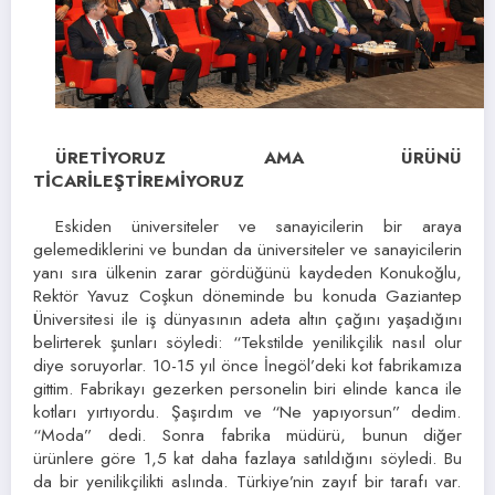
ÜRETİYORUZ AMA ÜRÜNÜ
TİCARİLEŞTİREMİYORUZ
Eskiden üniversiteler ve sanayicilerin bir araya
gelemediklerini ve bundan da üniversiteler ve sanayicilerin
yanı sıra ülkenin zarar gördüğünü kaydeden Konukoğlu,
Rektör Yavuz Coşkun döneminde bu konuda Gaziantep
Üniversitesi ile iş dünyasının adeta altın çağını yaşadığını
belirterek şunları söyledi: “Tekstilde yenilikçilik nasıl olur
diye soruyorlar. 10-15 yıl önce İnegöl’deki kot fabrikamıza
gittim. Fabrikayı gezerken personelin biri elinde kanca ile
kotları yırtıyordu. Şaşırdım ve “Ne yapıyorsun” dedim.
“Moda” dedi. Sonra fabrika müdürü, bunun diğer
ürünlere göre 1,5 kat daha fazlaya satıldığını söyledi. Bu
da bir yenilikçilikti aslında. Türkiye’nin zayıf bir tarafı var.