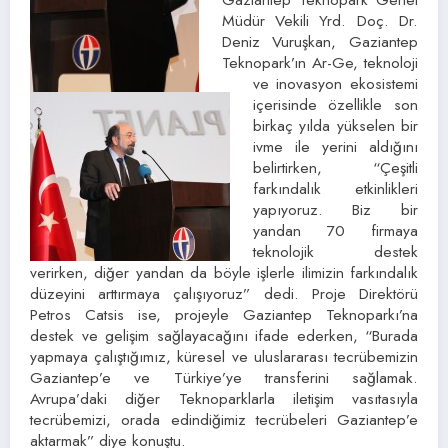
Müdür Vekili Yrd. Doç. Dr.
Deniz Vuruşkan, Gaziantep
Teknopark’ın Ar-Ge, teknoloji
ve inovasyon ekosistemi
içerisinde özellikle son
birkaç yılda yükselen bir
ivme ile yerini aldığını
belirtirken, “Çeşitli
farkındalık etkinlikleri
yapıyoruz. Biz bir
yandan 70 firmaya
teknolojik destek
verirken, diğer yandan da böyle işlerle ilimizin farkındalık
düzeyini arttırmaya çalışıyoruz” dedi. Proje Direktörü
Petros Catsis ise, projeyle Gaziantep Teknoparkı’na
destek ve gelişim sağlayacağını ifade ederken, “Burada
yapmaya çalıştığımız, küresel ve uluslararası tecrübemizin
Gaziantep’e ve Türkiye’ye transferini sağlamak.
Avrupa’daki diğer Teknoparklarla iletişim vasıtasıyla
tecrübemizi, orada edindiğimiz tecrübeleri Gaziantep’e
aktarmak” diye konuştu.