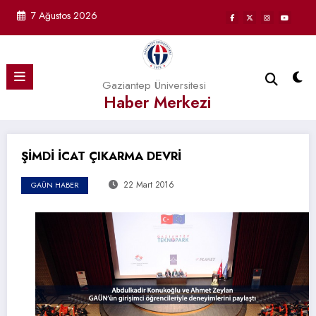
İçeriğe
7 Ağustos 2026
atla
Gaziantep Üniversitesi
Haber Merkezi
ŞİMDİ İCAT ÇIKARMA DEVRİ
22 Mart 2016
GAÜN HABER