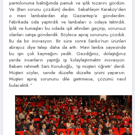
pantolonuma baktığımda pamuk ve iplik tozarını gördüm.
Ve (Ben sorunu çözdüm) dedim. Sabahleyin Karaköy’den
o mavi lambalardan alıp Gaziantep’e gönderdim.
Fabrikada oda yaptırdık ve lambaları o odaya taktırdık.
İplik ve kumaşları bu odada ışık altından geçirip, sorunsuz
olanları satışa gönderdik. Böylece apraj sorununu çözdük.
Bu da bir inovasyon. Bir süre sonra Sanko’nun ürünleri
abrajsız diye talep daha da arttı. Mavi lamba sayesinde
bu işin çok kaymağını yedik. Gezdiğiniz, dolaştığınız
yerde insanların yaptığı işi kolaylaştırmaktır inovasyon.
Babam rahmetli Sani Konukoğlu, ‘işi müşteri öğretir’ derdi.
Müşteri söyler, sende düzelte düzelte iyisini yaparsın.
Müşteri apraj sorununu dile getirmese, çözümü nasıl
bulacaktık.”