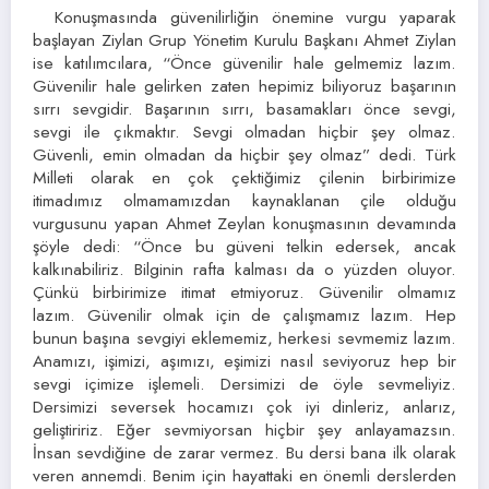
Konuşmasında güvenilirliğin önemine vurgu yaparak
başlayan Ziylan Grup Yönetim Kurulu Başkanı Ahmet Ziylan
ise katılımcılara, “Önce güvenilir hale gelmemiz lazım.
Güvenilir hale gelirken zaten hepimiz biliyoruz başarının
sırrı sevgidir. Başarının sırrı, basamakları önce sevgi,
sevgi ile çıkmaktır. Sevgi olmadan hiçbir şey olmaz.
Güvenli, emin olmadan da hiçbir şey olmaz” dedi. Türk
Milleti olarak en çok çektiğimiz çilenin birbirimize
itimadımız olmamamızdan kaynaklanan çile olduğu
vurgusunu yapan Ahmet Zeylan konuşmasının devamında
şöyle dedi: “Önce bu güveni telkin edersek, ancak
kalkınabiliriz. Bilginin rafta kalması da o yüzden oluyor.
Çünkü birbirimize itimat etmiyoruz. Güvenilir olmamız
lazım. Güvenilir olmak için de çalışmamız lazım. Hep
bunun başına sevgiyi eklememiz, herkesi sevmemiz lazım.
Anamızı, işimizi, aşımızı, eşimizi nasıl seviyoruz hep bir
sevgi içimize işlemeli. Dersimizi de öyle sevmeliyiz.
Dersimizi seversek hocamızı çok iyi dinleriz, anlarız,
geliştiririz. Eğer sevmiyorsan hiçbir şey anlayamazsın.
İnsan sevdiğine de zarar vermez. Bu dersi bana ilk olarak
veren annemdi. Benim için hayattaki en önemli derslerden