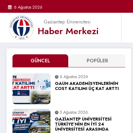
İçeriğe
6 Ağustos 2026
atla
Gaziantep Üniversitesi
Haber Merkezi
GÜNCEL
POPÜLER
6 Ağustos 2026
GAÜN AKADEMİSYENLERİNİN
COST KATILIMI ÜÇ KAT ARTTI
5 Ağustos 2026
GAZİANTEP ÜNİVERSİTESİ
TÜRKİYE’NİN EN İYİ 24
ÜNİVERSİTESİ ARASINDA