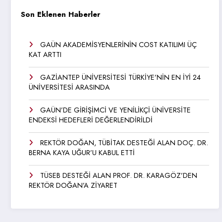
Son Eklenen Haberler
GAÜN AKADEMİSYENLERİNİN COST KATILIMI ÜÇ
KAT ARTTI
GAZİANTEP ÜNİVERSİTESİ TÜRKİYE’NİN EN İYİ 24
ÜNİVERSİTESİ ARASINDA
GAÜN’DE GİRİŞİMCİ VE YENİLİKÇİ ÜNİVERSİTE
ENDEKSİ HEDEFLERİ DEĞERLENDİRİLDİ
REKTÖR DOĞAN, TÜBİTAK DESTEĞİ ALAN DOÇ. DR.
BERNA KAYA UĞUR’U KABUL ETTİ
TÜSEB DESTEĞİ ALAN PROF. DR. KARAGÖZ’DEN
REKTÖR DOĞAN’A ZİYARET