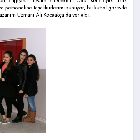
kan bağışına devam edecekler. Ödül sebebiyle; Türk
e personeline teşekkürlerimi sunuyor, bu kutsal görevde
Kazanım Uzmanı Ali Kocaakça da yer aldı.