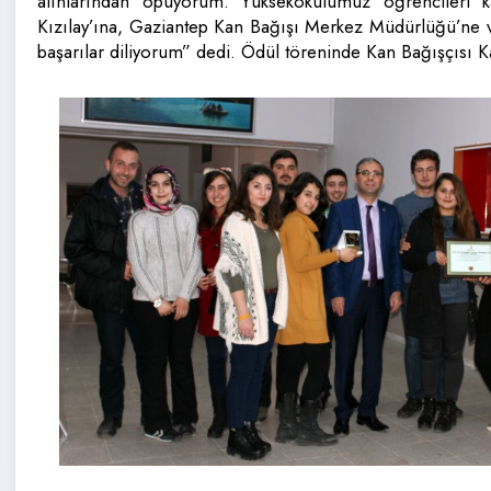
alınlarından öpüyorum. Yüksekokulumuz öğrencileri 
Kızılay’ına, Gaziantep Kan Bağışı Merkez Müdürlüğü’ne v
başarılar diliyorum” dedi. Ödül töreninde Kan Bağışçısı 