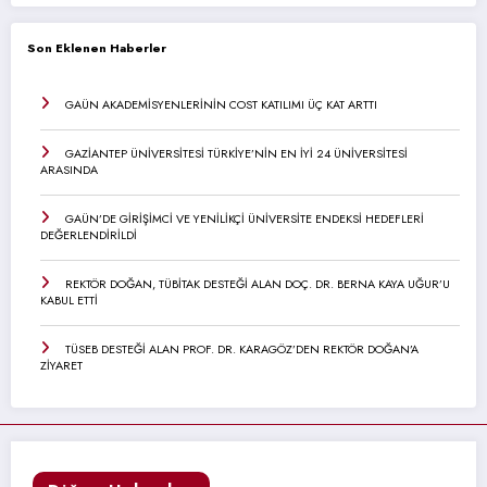
Son Eklenen Haberler
GAÜN AKADEMİSYENLERİNİN COST KATILIMI ÜÇ KAT ARTTI
GAZİANTEP ÜNİVERSİTESİ TÜRKİYE’NİN EN İYİ 24 ÜNİVERSİTESİ
ARASINDA
GAÜN’DE GİRİŞİMCİ VE YENİLİKÇİ ÜNİVERSİTE ENDEKSİ HEDEFLERİ
DEĞERLENDİRİLDİ
REKTÖR DOĞAN, TÜBİTAK DESTEĞİ ALAN DOÇ. DR. BERNA KAYA UĞUR’U
KABUL ETTİ
TÜSEB DESTEĞİ ALAN PROF. DR. KARAGÖZ’DEN REKTÖR DOĞAN’A
ZİYARET