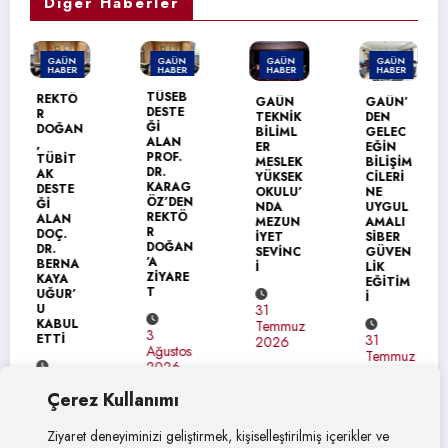
Diğer Haberler
GAÜN
GAÜN
GAÜN
GAÜN
G
HABER
HABER
HABER
HABER
HA
GA
TÜSEB
EKTÖ
GAÜN
GAÜN’
DE
DESTE
TEKNİK
DEN
ÜR
Ğİ
OĞAN
BİLİML
GELEC
ÜN
ALAN
ER
EĞİN
SİT
PROF.
ÜBİT
MESLEK
BİLİŞİM
NE
DR.
K
YÜKSEK
CİLERİ
ER
KARAG
ESTE
OKULU’
NE
US
ÖZ’DEN
İ
NDA
UYGUL
ZİY
REKTÖ
LAN
MEZUN
AMALI
Tİ
R
OÇ.
İYET
SİBER
DOĞAN
R.
SEVİNC
GÜVEN
’A
ERNA
İ
LİK
31
ZİYARE
AYA
EĞİTİM
Te
T
ĞUR’
İ
20
31
ABUL
Temmuz
3
TTİ
31
2026
Ağustos
Temmuz
2026
2026
Çerez Kullanımı
ustos
026
Ziyaret deneyiminizi geliştirmek, kişiselleştirilmiş içerikler ve