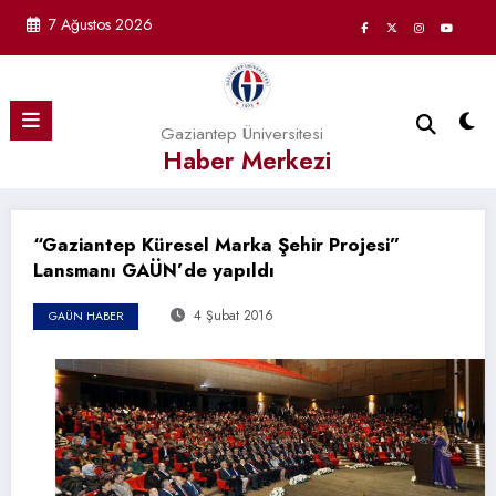
İçeriğe
7 Ağustos 2026
atla
Gaziantep Üniversitesi
Haber Merkezi
“Gaziantep Küresel Marka Şehir Projesi”
Lansmanı GAÜN’de yapıldı
4 Şubat 2016
GAÜN HABER