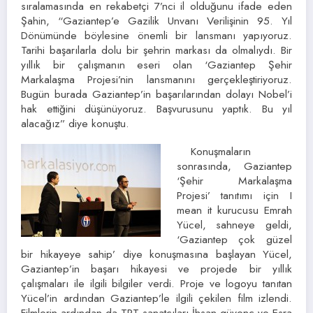
sıralamasında en rekabetçi 7’nci il olduğunu ifade eden
Şahin, “Gaziantep’e Gazilik Unvanı Verilişinin 95. Yıl
Dönümünde böylesine önemli bir lansmanı yapıyoruz.
Tarihi başarılarla dolu bir şehrin markası da olmalıydı. Bir
yıllık bir çalışmanın eseri olan ‘Gaziantep Şehir
Markalaşma Projesi’nin lansmanını gerçekleştiriyoruz.
Bugün burada Gaziantep’in başarılarından dolayı Nobel’i
hak ettiğini düşünüyoruz. Başvurusunu yaptık. Bu yıl
alacağız” diye konuştu.
Konuşmaların
sonrasında, Gaziantep
‘Şehir Markalaşma
Projesi’ tanıtımı için I
mean it kurucusu Emrah
Yücel, sahneye geldi,
‘Gaziantep çok güzel
bir hikayeye sahip’ diye konuşmasına başlayan Yücel,
Gaziantep’in başarı hikayesi ve projede bir yıllık
çalışmaları ile ilgili bilgiler verdi. Proje ve logoyu tanıtan
Yücel’in ardından Gaziantep’le ilgili çekilen film izlendi.
Filmlerin ardından da TRT sanatçıları İhsan güvenç ve Esra