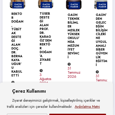
GAÜN
GAÜN
GAÜN
GAÜN
HABER
HABER
HABER
HABER
TÜSEB
REKTÖ
GAÜN
GAÜN’
DESTE
R
TEKNİK
DEN
Ğİ
DOĞAN
BİLİML
GELEC
ALAN
,
ER
EĞİN
PROF.
TÜBİT
MESLEK
BİLİŞİM
DR.
AK
YÜKSEK
CİLERİ
KARAG
DESTE
OKULU’
NE
ÖZ’DEN
Ğİ
NDA
UYGUL
REKTÖ
ALAN
MEZUN
AMALI
R
DOÇ.
İYET
SİBER
DOĞAN
DR.
SEVİNC
GÜVEN
’A
BERNA
İ
LİK
ZİYARE
KAYA
EĞİTİM
T
UĞUR’
İ
U
31
KABUL
Temmuz
3
ETTİ
31
2026
Ağustos
Temmuz
2026
2026
4
Çerez Kullanımı
Ağustos
2026
Ziyaret deneyiminizi geliştirmek, kişiselleştirilmiş içerikler ve
trafik analizleri için çerezler kullanılmaktadır.
Aydınlatma Metni