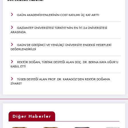
GAÜN AKADEMİSYENLERİNİN COST KATILIMI ÜÇ KAT ARTTI
GAZİANTEP ÜNİVERSİTESİ TÜRKİYE’NİN EN İYİ 24 ÜNİVERSİTESİ
ARASINDA
GAÜN’DE GİRİŞİMCİ VE YENİLİKÇİ ÜNİVERSİTE ENDEKSİ HEDEFLERİ
DEĞERLENDİRİLDİ
REKTÖR DOĞAN, TÜBİTAK DESTEĞİ ALAN DOÇ. DR. BERNA KAYA UĞUR’U
KABUL ETTİ
TÜSEB DESTEĞİ ALAN PROF. DR. KARAGÖZ’DEN REKTÖR DOĞAN’A
ZİYARET
Diğer Haberler