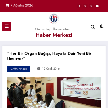
İçeriğe
7 Ağustos 2026
atla
Gaziantep Üniversitesi
Haber Merkezi
“Her Bir Organ Bağışı, Hayata Dair Yeni Bir
Umuttur”
12 Ocak 2016
GAÜN HABER