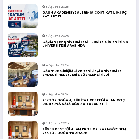
6 Ağustos 2026
GAÜN AKADEMİSYENLERİNİN COST KATILIMI ÜÇ
KAT ARTTI
5 Ağustos 2026
GAZİANTEP ÜNİVERSİTESİ TÜRKİYE’NİN EN İYİ 24
ÜNİVERSİTESİ ARASINDA
4 Ağustos 2026
GAÜN’DE GİRİŞİMCİ VE YENİLİKÇİ ÜNİVERSİTE
ENDEKSİ HEDEFLERİ DEĞERLENDİRİLDİ
4 Ağustos 2026
REKTÖR DOĞAN, TÜBİTAK DESTEĞİ ALAN DOÇ.
DR. BERNA KAYA UĞUR’U KABUL ETTİ
3 Ağustos 2026
TÜSEB DESTEĞİ ALAN PROF. DR. KARAGÖZ’DEN
REKTÖR DOĞAN’A ZİYARET