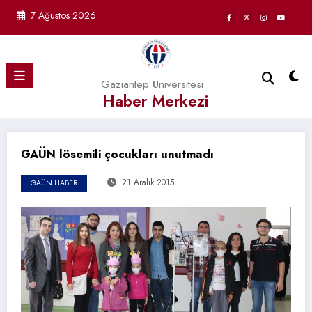
İçeriğe
7 Ağustos 2026
atla
Gaziantep Üniversitesi
Haber Merkezi
GAÜN lösemili çocukları unutmadı
21 Aralık 2015
GAÜN HABER